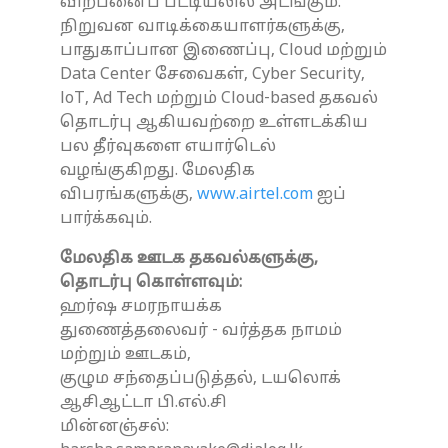
விற்பனைப் பட்டியலில் அடங்கும்.
நிறுவன வாடிக்கையாளர்களுக்கு,
பாதுகாப்பான இணைப்பு, Cloud மற்றும்
Data Center சேவைகள், Cyber Security,
loT, Ad Tech மற்றும் Cloud-based தகவல்
தொடர்பு ஆகியவற்றை உள்ளடக்கிய
பல தீர்வுகளை எயார்டெல்
வழங்குகிறது. மேலதிக
விபரங்களுக்கு,
www.airtel.com
ஐப்
பார்க்கவும்.
மேலதிக ஊடக தகவல்களுக்கு,
தொடர்பு கொள்ளவும்:
ஹர்ஷ சமரநாயக்க
துணைத்தலைவர் - வர்த்தக நாமம்
மற்றும் ஊடகம்,
குழும சந்தைப்படுத்தல், டயலொக்
ஆசிஆட்டா பி.எல்.சி
மின்னஞ்சல்: