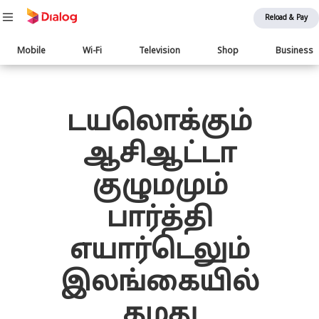
Reload & Pay
Main
Mobile
Wi-Fi
Television
Shop
Business
navigation
பொருள் விரிவாக்கம்
டயலொக்கும்
ஆசிஆட்டா
குழுமமும்
பார்த்தி
எயார்டெலும்
இலங்கையில்
தமது