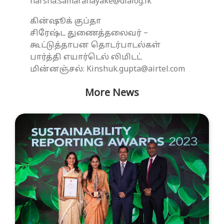
harsha.samaranayake@dialog.lk
கின்ஷூக் குப்தா
சிரேஷ்ட துணைத்தலைவர் –
கூட்டுத்தாபன தொடர்பாடல்கள்
பார்த்தி எயார்டெல் லிமிடட்
மின்னஞ்சல்: Kinshuk.gupta@airtel.com
More News