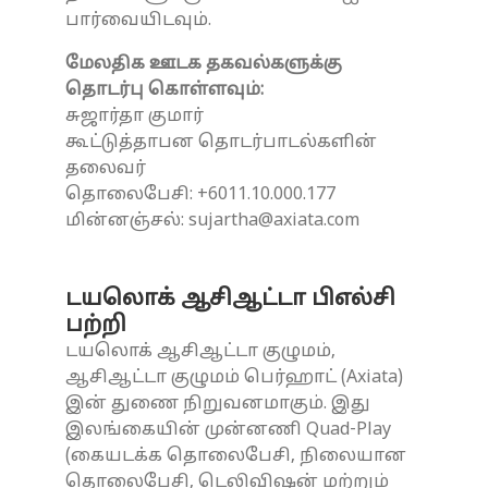
பார்வையிடவும்.
மேலதிக ஊடக தகவல்களுக்கு
தொடர்பு கொள்ளவும்:
சுஜார்தா குமார்
கூட்டுத்தாபன தொடர்பாடல்களின்
தலைவர்
தொலைபேசி: +6011.10.000.177
மின்னஞ்சல்: sujartha@axiata.com
டயலொக் ஆசிஆட்டா பிஎல்சி
பற்றி
டயலொக் ஆசிஆட்டா குழுமம்,
ஆசிஆட்டா குழுமம் பெர்ஹாட் (Axiata)
இன் துணை நிறுவனமாகும். இது
இலங்கையின் முன்னணி Quad-Play
(கையடக்க தொலைபேசி, நிலையான
தொலைபேசி, டெலிவிஷன் மற்றும்