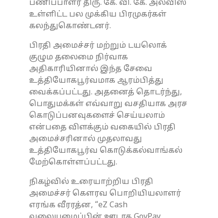
பணிப்பாளர் திரு. கே. வி. கே. அல்விஸ்
உள்ளிட்ட பல முக்கிய பிரமுகர்கள்
கலந்துகொண்டனர்.
பிரதி அமைச்சர் மற்றும் டயலொக்
குழும தலைமை நிர்வாக
அதிகாரியினால் இந்த சேவை
உத்தியோகபூர்வமாக ஆரம்பித்து
வைக்கப்பட்டது. அதனைத் தொடர்ந்து,
பொதுமக்கள் எவ்வாறு வசதியாக அரச
கொடுப்பனவுகளைச் செய்யலாம்
என்பதை விளக்கும் வகையில் பிரதி
அமைச்சரினால் முதலாவது
உத்தியோகபூர்வ கொடுக்கல்வாங்கல்
மேற்கொள்ளப்பட்டது.
நிகழ்வில் உரையாற்றிய பிரதி
அமைச்சர் கௌரவ பொறியியலாளர்
எரங்க வீரரத்ன, “eZ Cash
வலையமைப்பின் ஊடாக GovPay