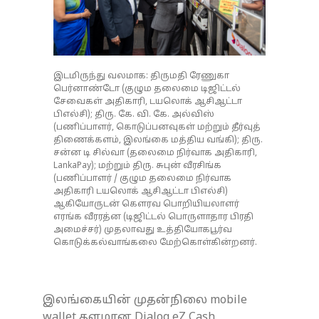
இடமிருந்து வலமாக: திருமதி ரேணுகா
பெர்னாண்டோ (குழும தலைமை டிஜிட்டல்
சேவைகள் அதிகாரி, டயலொக் ஆசிஆட்டா
பிஎல்சி); திரு. கே. வி. கே. அல்விஸ்
(பணிப்பாளர், கொடுப்பனவுகள் மற்றும் தீர்வுத்
திணைக்களம், இலங்கை மத்திய வங்கி); திரு.
சன்ன டி சில்வா (தலைமை நிர்வாக அதிகாரி,
LankaPay); மற்றும் திரு. சுபுன் வீரசிங்க
(பணிப்பாளர் / குழும தலைமை நிர்வாக
அதிகாரி டயலொக் ஆசிஆட்டா பிஎல்சி)
ஆகியோருடன் கௌரவ பொறியியலாளர்
எரங்க வீரரத்ன (டிஜிட்டல் பொருளாதார பிரதி
அமைச்சர்) முதலாவது உத்தியோகபூர்வ
கொடுக்கல்வாங்கலை மேற்கொள்கின்றனர்.
இலங்கையின் முதன்நிலை mobile
wallet தளமான Dialog eZ Cash,