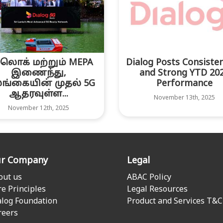
லொக் மற்றும் MEPA
Dialog Posts Consiste
இணைந்து,
and Strong YTD 20
ங்கையின் முதல் 5G
Performance
ஆதரவுள்ள...
November 13th, 2025
November 12th, 2025
r Company
Legal
out us
ABAC Policy
re Principles
Legal Resources
alog Foundation
Product and Services T&C
reers