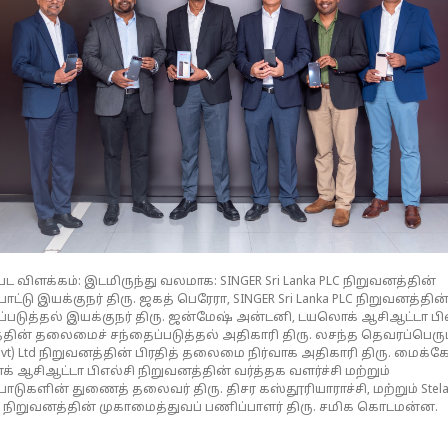
பட விளக்கம்: இடமிருந்து வலமாக: SINGER Sri Lanka PLC நிறுவனத்தின்
ாட்டு இயக்குநர் திரு. ஜகத் பெரேரா, SINGER Sri Lanka PLC நிறுவனத்தின
்படுத்தல் இயக்குநர் திரு. ஜன்மேஷ் அன்டனி, டயலொக் ஆசிஆட்டா பி
்தின் தலைமைச் சந்தைப்படுத்தல் அதிகாரி திரு. லசந்த தெவரப்பெரும
(Pvt) Ltd நிறுவனத்தின் பிரதித் தலைமை நிர்வாக அதிகாரி திரு. மைக்கேல
 ஆசிஆட்டா பிஎல்சி நிறுவனத்தின் வர்த்தக வளர்ச்சி மற்றும்
ாடுகளின் துணைத் தலைவர் திரு. திசர கஸ்தூரியாராச்சி, மற்றும் Stel
Ltd நிறுவனத்தின் முகாமைத்துவப் பணிப்பாளர் திரு. சமிக கொடமன்ன.