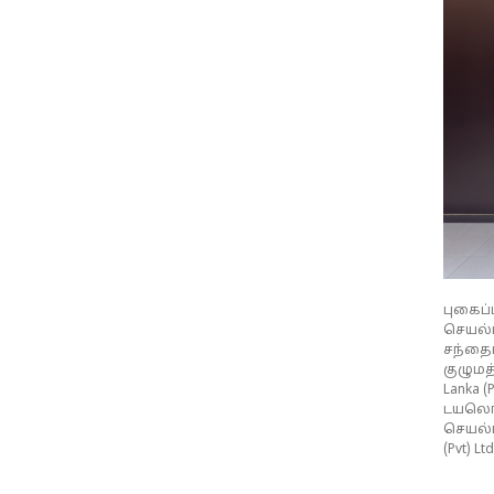
புகைப்
செயல்ப
சந்தைப
குழுமத
Lanka 
டயலொக்
செயல்ப
(Pvt) 