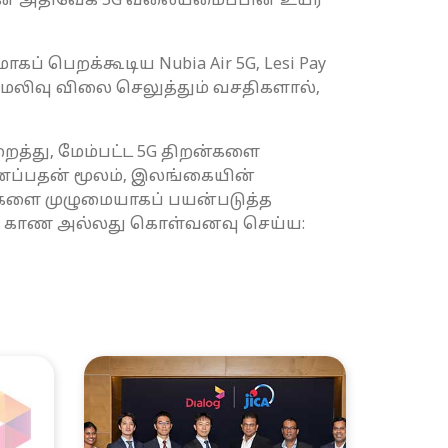
்கின் அதிவேக 5G வலையமைப்பின் உயர்
கப் பெறக்கூடிய Nubia Air 5G, Lesi Pay
ம் மலிவு விலை செலுத்தும் வசதிகளால்,
த்து, மேம்பட்ட 5G திறன்களை
ணைப்பதன் மூலம், இலங்கையின்
றுகளை முழுமையாகப் பயன்படுத்த
-ஐக் காண அல்லது கொள்வனவு செய்ய: