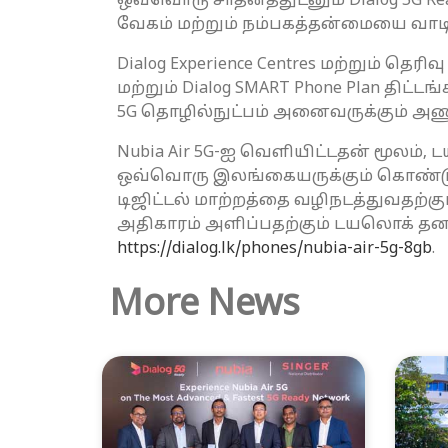
ஒவ்வொரு சாதனத்துடனும் Dialog 5G R
வேகம் மற்றும் நம்பகத்தன்மையை வாட
Dialog Experience Centres மற்றும் தெ
மற்றும் Dialog SMART Phone Plan திட
5G தொழில்நுட்பம் அனைவருக்கும் அண
Nubia Air 5G-ஐ வெளியிட்டதன் மூலம
ஒவ்வொரு இலங்கையருக்கும் கொண்டு ச
டிஜிட்டல் மாற்றத்தை வழிநடத்துவதற்
அதிகாரம் அளிப்பதற்கும் டயலொக் தன
https://dialog.lk/phones/nubia-air-5g-8gb
.
More News