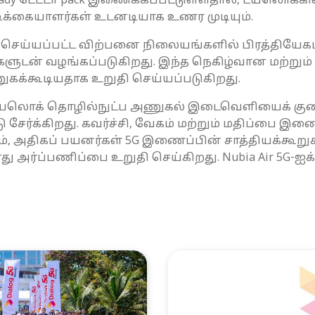
eady டேட்டா pack இணைக்கப்பட்டுள்ளதால், டயலொக
ிக்கையாளர்கள் உடனடியாக உணர முடியும்.
ரிவு செய்யப்பட்ட விற்பனை நிலையங்களில் பிரத்தியேகமா
்டங்களுடன் வழங்கப்படுகிறது. இந்த நெகிழ்வான மற்று
ுகக்கூடியதாக உறுதி செய்யப்படுகிறது.
், டயலொக் தொழில்நுட்ப அணுகல் இடைவெளியைக் குறை
ேர்க்கிறது. கவர்ச்சி, வேகம் மற்றும் மதிப்பை இ
கும், அதிகப் பயனர்கள் 5G இணைப்பின் சாத்தியக்கூ
து அர்ப்பணிப்பை உறுதி செய்கிறது. Nubia Air 5G