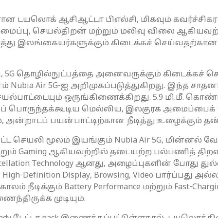
 டயலொக் ஆசிஆட்டா பிஎல்சி, மிகவும் கவர்ச்சிகர
வடிவமைப்பு, செயல்திறன் மற்றும் மலிவு விலை ஆகி
 இலங்கையர்களுக்கும் கிடைக்கச் செய்வதற்கான
ு, 5G தொழில்நுட்பத்தை அனைவருக்கும் கிடைக்கச் செ
Nubia Air 5G-ஐ அறிமுகப்படுத்துகிறது. இந்த சா
ெயல்பாட்டையும் ஒருங்கிணைக்கிறது. 5.9 மி.மீ. கொண்
கப் பொருந்தக்கூடிய மெல்லிய, இலகுரக அமைப்பைக் 
தால், அன்றாடப் பயன்பாட்டிற்கான நீடித்து உழைக்கும்
ட்ட செயலி மூலம் இயங்கும் Nubia Air 5G, மின்னல் வே
 மற்றும் Gaming ஆகியவற்றில் தடையற்ற பல்பணித் திற
ancellation Technology ஆனது, அழைப்புகளின் போது து
igh-Definition Display, Browsing, Video பார்ப்பது அல
ம் நீடிக்கும் Battery Performance மற்றும் Fast-Char
ைந்திருக்க முடியும்.