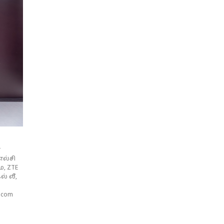
்
எல்சி
, ZTE
் லீ,
acom