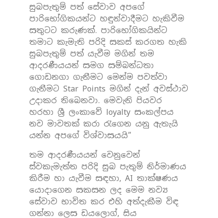
සුබපැතුම් පත් සේවාව අපගේ
පාරිභෝගිකයන්ට හඳුන්වාදීමට හැකිවීම
සතුටට කරුණක්. පාරිභෝගිකයින්ට
තමාට කැමැති පරිදි සකස් කරගත හැකි
සුබපැතුම් පත් යැවීම මගින් තම
ආදරණීයයන් සමග සම්බන්ධතා
ගොඩනගා ගැනීමට මෙන්ම පවත්වා
ගැනීමට Star Points මගින් දැන් අවස්ථාව
උදාකර තිබෙනවා. මෙවැනි පියවර
හරහා ශ්‍රී ලංකාවේ loyalty සංකල්පය
නව මාවතක් කරා රැගෙන යනු ඇතැයි
යන්න අපගේ විශ්වාසයයි”
තම ආදරණීයයන් වෙනුවෙන්
ස්වකැමැත්ත පරිදි සුබ පැතුම් නිර්මාණය
කිරීම හා යැවීම සඳහා, AI තාක්ෂණය
යොදාගෙන සකසන ලද මෙම නව්‍ය
සේවාව භාවිත කර එහි අත්දැකීම විඳ
ගන්නා ලෙස ඩයලොග්, සිය