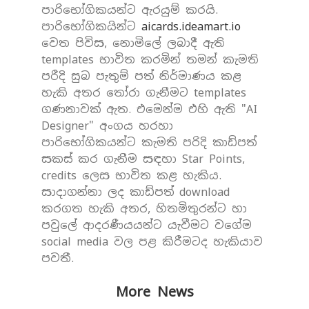
පාරිභෝගිකයන්ට ඇරයුම් කරයි.
පාරිභෝගිකයින්ට
aicards.ideamart.io
වෙත පිවිස, නොමිලේ ලබාදී ඇති
templates භාවිත කරමින් තමන් කැමති
පරීදි සුබ පැතුම් පත් නිර්මාණය කළ
හැකි අතර තෝරා ගැනීමට templates
ගණනාවක් ඇත. එමෙන්ම එහි ඇති "AI
Designer" අංගය හරහා
පාරිභෝගිකයන්ට කැමති පරිදි කාඩ්පත්
සකස් කර ගැනීම සඳහා Star Points,
credits ලෙස භාවිත කළ හැකිය.
සාදාගන්නා ලද කාඩ්පත් download
කරගත හැකි අතර, හිතමිතුරන්ට හා
පවුලේ ආදරණීයයන්ට යැවීමට වගේම
social media වල පළ කිරීමටද හැකියාව
පවතී.
More News