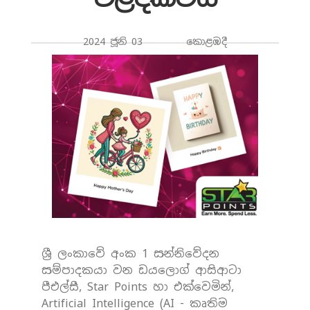
2024 ජූනි 03 කොළඹදී
ශ්‍රී ලංකාවේ අංක 1 සන්නිවේදන
සම්පාදකයා වන ඩයලොග් ආසිආටා
පීඑල්සී, Star Points හා එක්වෙමින්,
Artificial Intelligence (AI - කෘතිම