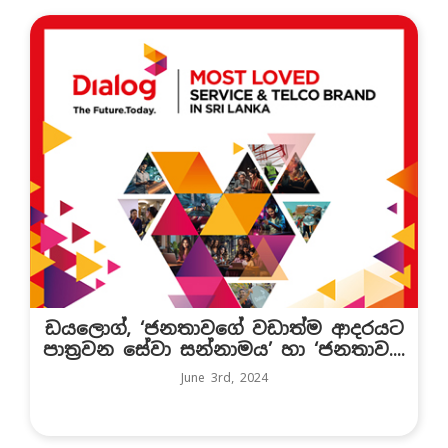
ඩයලොග්, ‘ජනතාවගේ වඩාත්ම ආදරයට
පාත්‍රවන සේවා සන්නාමය’ හා ‘ජනතාව....
June 3rd, 2024