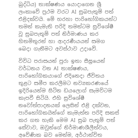
බුද්ධිය) තාක්ෂණය යොදාගෙන ශ්‍රී
ලංකාවේ ප්‍රථම වරට AI සුබපැතුම් පත්
එළිදක්වයි. මේ හරහා පාරිභෝගිකයන්ට
තමන් කැමැති පරිදි තමන්ටම සුවිශේෂී
වූ සුබපැතුම් පත් නිර්මාණය කර
හිතමිතුරන් හා ආදරණීයයන් සමග
බෙදා ගැනීමට අවස්ථාව උදාවේ.
විවිධ පරාසයන් පුරා ඉතා සීඝ්‍රයෙන්
වර්ධනය වන AI තාක්ෂණය,
පාරිභෝගිකයාගේ එදිනෙදා ජීවිතය
තුළට සමීප කරලීමට නව්‍යකරණයේ
ඉදිරියෙන්ම සිටින ඩයලොග් සැමවිටම
කැපවී සිටියි. එහි සුවිශේෂී
නවෝත්පාදනයක් ලෙසින් එළි දක්වන,
පාරිභෝගිකයින්ගේ කැමැත්ත පරිදි සකස්
කර ගත හැකි මෙම AI සුබ පැතුම් පත්
සේවාව, ඔවුන්ගේ නිර්මාණශීලීත්වය,
අවේණික බව මෙන්ම, අර්ථාන්විත