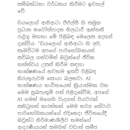
සම්බන්ධතා වර්ධනය කිරීමට ඉවහල්
වේ.
ඩයලොග් ආසිආටා පීඑල්සී හි සමූහ
ප්‍රධාන නවෝත්පාදන නිලධාරී ඇන්තනී
රුද්‍රිගු මහතා මේ පිළිබඳ මෙලෙස අදහස්
දැක්විය. "ඩයලොග් ආසිආටා හි අපි,
සැමවිටම අපගේ පාරිභෝගිකයන්
සවිබල ගන්වමින් ඔවුන්ගේ ජීවින
තත්ත්වය උසස් කිරීම සඳහා
තාක්ෂණයේ නවතම ඉසව් පිළිබඳ
නිරුතුරුවම සොයා බලනවා. AI
තාක්ෂණය භාවිතයෙන් ක්‍රියාත්මක වන
මෙම සුබපැතුම් පත් එළිදැක්වීම, අපගේ
AI ගමන් මගෙහි වැදගත් පියවරක්
සනිටුහන් කරන්නක්. මෙම නව්‍ය සේවාව
පාරිභෝගිකයන්ගේ එදිනෙදා ජීවිතයේදී
ඔවුන්ට නිර්මාණශීලීව තමන්‌ගේ
ආදරණීයයන් සමගින් වඩාත් සමීප