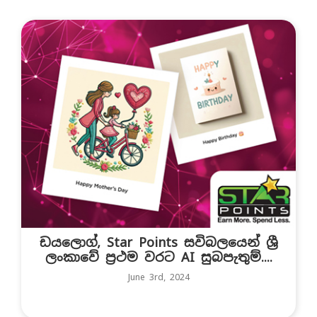
ඩයලොග්, Star Points සවිබලයෙන් ශ්‍රී
ලංකාවේ ප්‍රථම වරට AI සුබපැතුම්....
June 3rd, 2024