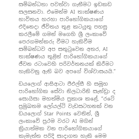
සම්බන්ධතා පවත්වා ගැනීමට ඉඩකඩ
සලසනවා. එමෙන්ම AI තාක්ෂණය
භාවිතය හරහා පාරිභෝගිකයාගේ
එදිනෙදා ජීවිතය තුළ කටයුතු පහසු
කරලීමේ ගමන් මගෙහි ශ්‍රී ලංකාවේ
පෙරගමන්කරු වීමට හැකිවීම
සම්බන්ධව අප සතුටුවෙන අතර, AI
තාක්ෂණය තුළින් පාරිභෝගිකයාගේ
ජීවන රටාවෙහි පරිවර්තනයක් කිරීමට
හැකිවනු ඇති බව අපගේ විශ්වාසයයි.”
ඩයලොග් ආසිආටා පීඑල්සී හි සමූහ
පාරිභෝගික සේවා නිලධාරිනි සැන්ඩ්‍රා ද
සොයිසා මහත්මිය ප්‍රකාශ කළේ, “රටේ
ප්‍රමුඛතම ලෝයල්ටි වැඩසටහනක් වන
ඩයලොග් Star Points වෙතින්, ශ්‍රී
ලංකාවේ ප්‍රථම වරට AI මගින්
ක්‍රියාත්මක වන පාරිභෝගිකයාගේ
කැමැත්ත පරිදි සාදාගත හැකි මෙම