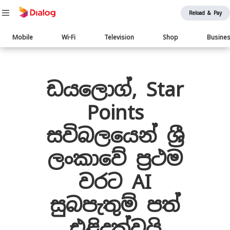
Reload & Pay
Main
Mobile
Wi-Fi
Television
Shop
Busine
navigation
Body
ඩයලොග්, Star
Points
සවිබලයෙන් ශ්‍රී
ලංකාවේ ප්‍රථම
වරට AI
සුබපැතුම් පත්
එළිදක්වයි