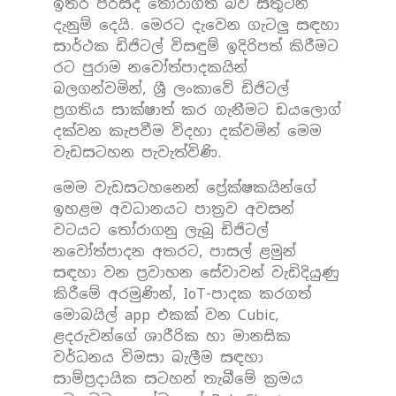
ඉතිරි පිරිසද තෝරාගත් බව සතුටින්
දැනුම් දෙයි. මෙරට දැවෙන ගැටලු සඳහා
සාර්ථක ඩිජිටල් විසඳුම් ඉදිරිපත් කිරීමට
රට පුරාම නවෝත්පාදකයින්
බලගන්වමින්, ශ්‍රී ලංකාවේ ඩිජිටල්
ප්‍රගතිය සාක්ෂාත් කර ගැනීමට ඩයලොග්
දක්වන කැපවීම විදහා දක්වමින් මෙම
වැඩසටහන පැවැත්විණි.
මෙම වැඩසටහනෙන් ප්‍රේක්ෂකයින්‌ගේ
ඉහළම අවධානයට පාත්‍රව අවසන්
වටයට තෝරාගනු ලැබූ ඩිජිටල්
නවෝත්පාදන අතරට, පාසල් ළමුන්
සඳහා වන ප්‍රවාහන සේවාවන් වැඩිදියුණු
කිරීමේ අරමුණින්, IoT-පාදක කරගත්
මොබයිල් app එකක් වන Cubic,
ළදරුවන්ගේ ශාරීරික හා මානසික
වර්ධනය විමසා බැලීම සඳහා
සාම්ප්‍රදායික සටහන් තැබීමේ ක්‍රමය