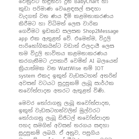
වෙනුවට හඳුන්වා දුන් BabyChart හා
කුඩා පරිමාණ ‌වෙළෙඳසල් සඳහා
වැදගත් වන ණය දීම් කළමනාකරණය
කිරීමට හා විධිමත් ලෙස වාරික
ගෙවීමට ඉඩකඩ සලසන Shop2Message
app එක ඇතුළත් වේ. එමෙන්ම, විදුලි
පාරිභෝගිකයින්ට වඩාත් ඵලදායී ලෙස
තම විදුලි භාවිතය කළමනාකරණය
කරගැනීමට උපකාරී වෙමින් AI බලයෙන්
ක්‍රියාත්මක වන WattWise නම් IOT
system එකද ඉකුත් වැඩසටහන් අතරින්
අවසන් වටයට සුදුසුකම් ලැබූ සාර්ථක
නවෝත්පාදන අතරට ඇතුළත් විණි.
මෙවර තෝරාගනු ලැබූ නවෝත්පාදන,
ඉකුත් වැඩසටහන්වලින් මුල්වරට
තෝරාගනු ලැබූ ඩිජිටල් නවෝත්පාදන
පහද සමගින් අවසන් තරගය සඳහා
සුදුසුකම් ලබයි. ඒ අනුව, පසුගිය