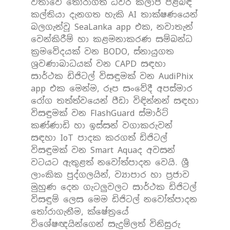
වතාවේ තෝරාගත් ධීවර කලාප පිළිබඳ
කල්තියා දැනගත හැකි AI තාක්ෂණයෙන්
බලගැන්වූ SeaLanka app එක, නවාතැන්
වෙන්කිරීම් හා කළමනාකරණ සම්බන්ධ
ක්‍රමවේදයක් වන BODO, ස්නායුගත
ශ්‍රවණාබාධයක් වන CAPD සඳහා
සාර්ථක ඩිජිටල් විසඳුමක් වන AudiPhix
app එක මෙන්ම, රූප සංවේදී අපස්මාර
රෝග තත්ත්වයෙන් පීඩා විඳින්නන් සඳහා
විසඳුමක් වන FlashGuard ස්මාර්ට්
කණ්ණාඩි හා ඉස්සන් වගාකරුවන්
සඳහා IoT පාදක කරගත් ඩිජිටල්
විසඳුමක් වන Smart Aquaද අවසන්
වටයට ඇතුළත් නවෝත්පාදන වෙයි. ශ්‍රී
ලාංකික පුද්ගලයින්, ව්‍යාපාර හා ප්‍රජාව
මුහුණ දෙන ගැටලුවලට සාර්ථක ඩිජිටල්
විසඳුම් ලෙස මෙම ඩිජිටල් නවෝත්පාදන
තෝරාගැනීම, ක්ෂේත්‍රයේ
විශේෂඥයින්ගෙන් සැදුම්ලත් විනිසුරු