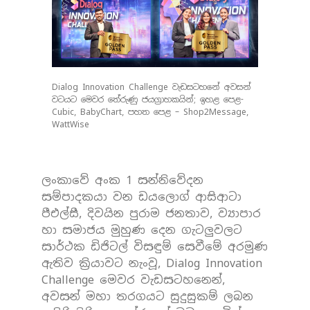
Dialog Innovation Challenge වැඩසටහනේ අවසන්
වටයට මෙවර තේරුණු ජයග්‍රාහකයින්; ඉහළ පෙළ-
Cubic, BabyChart, පහත පෙළ – Shop2Message,
WattWise
ලංකාවේ අංක 1 සන්නිවේදන
සම්පාදකයා වන ඩයලොග් ආසිආටා
පීඑල්සී, දිවයින පුරාම ජනතාව, ව්‍යාපාර
හා සමාජය මුහුණ දෙන ගැටලුවලට
සාර්ථක ඩිජිටල් විසඳුම් සෙවීමේ අරමුණ
ඇතිව ක්‍රියාවට නැංවූ, Dialog Innovation
Challenge මෙවර වැඩසටහනෙන්,
අවසන් මහා තරගයට සුදුසුකම් ලබන