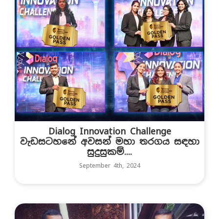
Dialog Innovation Challenge
වැඩසටහනේ අවසන් මහා තරගය සඳහා
සුදුසුකම්....
September 4th, 2024