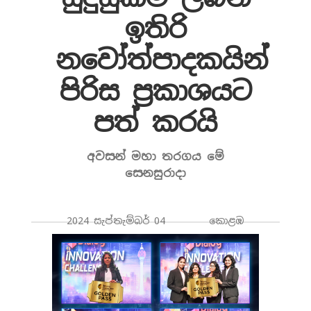
ඉතිරි
නවෝත්පාදකයින්
පිරිස ප්‍රකාශයට
පත් කරයි
අවසන් මහා තරගය ‌මේ
සෙනසුරාදා
2024 සැප්තැම්බර් 04 කොළඹ