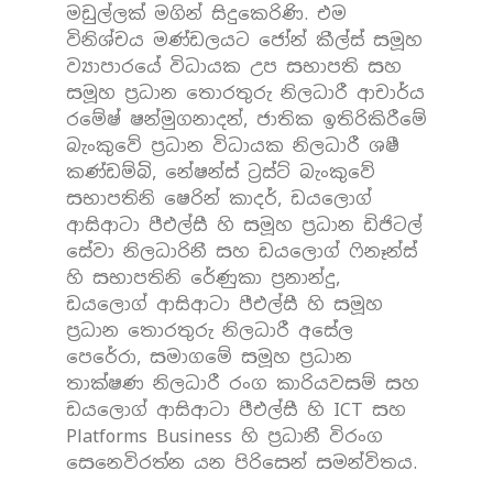
මඩුල්ලක් මගින් සිදුකෙරිණි. එම
විනිශ්චය මණ්ඩලයට ජෝන් කීල්ස් සමූහ
ව්‍යාපාරයේ විධායක උප සභාපති සහ
සමූහ ප්‍රධාන තොරතුරු නිලධාරී ආචාර්ය
රමේෂ් ෂන්මුගනාදන්, ජාතික ඉතිරිකිරීමේ
බැංකුවේ ප්‍රධාන විධායක නිලධාරී ශෂී
කණ්ඩම්බි, නේෂන්ස් ට්‍රස්ට් බැංකුවේ
සභාපතිනි ෂෙරින් කාදර්, ඩයලොග්
ආසිආටා පීඑල්සී හි සමූහ ප්‍රධාන ඩිජිටල්
සේවා නිලධාරිනී සහ ඩයලොග් ෆිනෑන්ස්
හි සභාපතිනි රේණුකා ප්‍රනාන්දු,
ඩයලොග් ආසිආටා පීඑල්සී හි සමූහ
ප්‍රධාන තොරතුරු නිලධාරී අසේල
පෙරේරා, සමාගමේ සමූහ ප්‍රධාන
තාක්ෂණ නිලධාරී රංග කාරියවසම් සහ
ඩයලොග් ආසිආටා පීඑල්සී හි ICT සහ
Platforms Business හි ප්‍රධානී විරංග
සෙනෙවිරත්න යන පිරිසෙන් සමන්විතය.