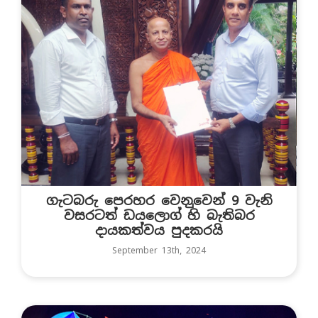
ගැටබරු පෙරහර වෙන‍ුවෙන් 9 වැනි
වසරටත් ඩයලොග් හි බැතිබර
දායකත්වය පුදකරයි
September 13th, 2024