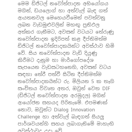
මෙම ඩිජිටල් නවෝත්පාදන අභියෝගය
මගින්, ඩයලොග් හා අත්වැල් බැඳ ගත්
ආයතනවල මෙහෙයවීමෙන් පවත්වනු
ලබන වැඩමුළුවලින් මහඟු ප්‍රතිඵල
අත්කර ගැනීමට, අවසන් වටයට තේරුණු
නවෝත්පාදන ඉදිරිපත් කළ දීප්තිමත්ම
ඩිජිටල් නවෝත්පාදකයින්ට අවස්ථාව හිමි
වේ. සිය නවෝත්පාදන වැඩි දියුණු
කිරීමට දැනුම හා මාර්ගෝපදේශ
සැපයෙන වැඩසටහනෙහි, අවසන් වටය
සඳහා තේරී පත්වී සිටින දීප්තිමත්ම
නවෝත්පාදකයින්ට රු. මිලියන 5 ක තෑගි
සංචිතය විවෘත අතර, ඔවුන් වෙත DIF
(ඩිජිටල් නවෝත්පාදන අරමුදල) මගින්
ආයෝජන සහයද පිරිනැමේ. එපමණක්
නොව, ඔවුන්ට Dialog Innovation
Challenge හා අත්වැල් බැඳගත් සියලු
පාර්ශවයන්හි සහය ලබාගැනිමේ මාහැඟි
අවස්ථාවද උදා වේ.