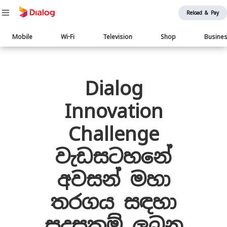
Reload & Pay
Main
Mobile
Wi-Fi
Television
Shop
Busine
navigation
Body
Dialog
Innovation
Challenge
වැඩසටහනේ
අවසන් මහා
තරගය සඳහා
සුදුසුකම් ලබන