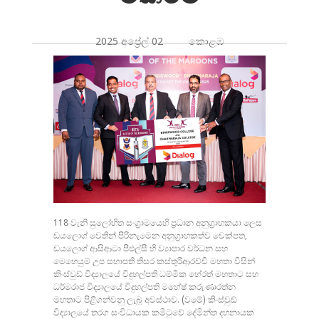
2025 අප්‍රේල් 02 කොළඹ
118 වැනි සුලෝහිත සංග්‍රාමයෙහි ප්‍රධාන අනුග්‍රාහකයා ලෙස
ඩයලොග් වෙතින් පිරිනැමෙන අනුග්‍රාහකත්ව චෙක්පත,
ඩයලොග් ආසිආටා පීඑල්සී හි ව්‍යාපාර වර්ධන සහ
මෙහෙයුම් උප සභාපති තිසර කස්තුරිආරච්චි මහතා විසින්
කිංස්වුඩ් විද්‍යාලයේ විදුහල්පති ධම්මික හේරත් මහතාට සහ
ධර්මරාජ විද්‍යාලයේ විදුහල්පති මහේෂ් කරුණාරත්න
මහතාට පිළිගන්වනු ලැබූ අවස්ථාව. (වමේ) කිංස්වුඩ්
විද්‍යාලයේ තරග සංවිධායක කමිටුවේ දේමින්ත දහනායක