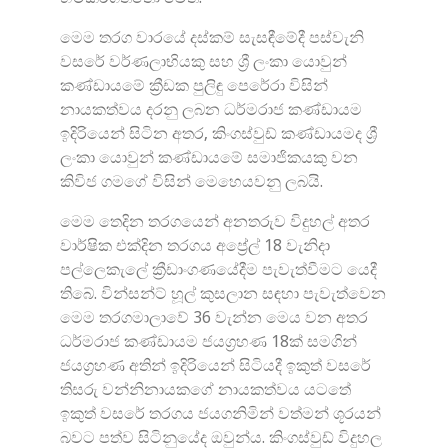
මෙම තරග වාරයේ දස්කම් සැසඳීමේදී පස්වැනි
වසරේ වර්ණලාභියකු සහ ශ්‍රී ලංකා යොවුන්
කණ්ඩායමේ ක්‍රීඩක පුලිඳු පෙරේරා විසින්
නායකත්වය දරනු ලබන ධර්මරාජ කණ්ඩායම
ඉදිරියෙන් සිටින අතර, කිංගස්වුඩ් කණ්ඩායමද ශ්‍රී
ලංකා යොවුන් කණ්ඩායමේ සමාජිකයකු වන
කිවිජ ගමගේ විසින් මෙහෙයවනු ලබයි.
මෙම තෙදින තරගයෙන් අනතරුව විදුහල් අතර
වාර්ෂික එක්දින තරගය අප්‍රේල් 18 වැනිදා
පල්ලෙකැලේ ක්‍රීඩාංගණයේදීම පැවැත්වීමට යෙදී
තිබේ. වින්සන්ට් හූල් කුසලාන සඳහා පැවැත්වෙන
මෙම තරගමාලාවේ 36 වැන්න මෙය වන අතර
ධර්මරාජ කණ්ඩායම ජයග්‍රහණ 18ක් සමගින්
ජයග්‍රහණ අතින් ඉදිරියෙන් සිටියදී ඉකුත් වසරේ
තිසරු වන්නිනායකගේ නායකත්වය යටතේ
ඉකුත් වසරේ තරගය ජයගනිමින් වත්මන් ශූරයන්
බවට පත්ව සිටිනුයේද ඔවුන්ය. කිංගස්වුඩ් විදුහල