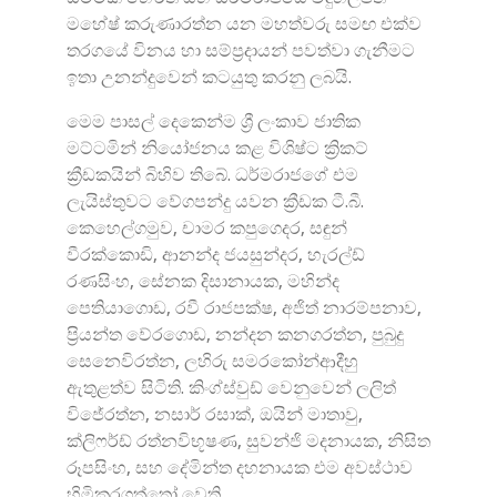
මහේෂ් කරුණාරත්න යන මහත්වරු සමඟ එක්ව
තරගයේ විනය හා සම්ප්‍රදායන් පවත්වා ගැනීමට
ඉතා උනන්දුවෙන් කටයුතු කරනු ලබයි.
මෙම පාසල් දෙකෙන්ම ශ්‍රී ලංකාව ජාතික
මට්ටමින් නියෝජනය කළ විශිෂ්ට ක්‍රිකට්
ක්‍රීඩකයින් බිහිව තිබේ. ධර්මරාජගේ එම
ලැයිස්තුවට වේගපන්දු යවන ක්‍රීඩක ටී.බී.
කෙහෙල්ගමුව, චාමර කපුගෙදර, සඳුන්
වීරක්කොඩි, ආනන්ද ජයසුන්දර, හැරල්ඩ්
රණසිංහ, සේනක දිසානායක, මහින්ද
පෙතියාගොඩ, රවී රාජපක්ෂ, අජිත් නාරම්පනාව,
ප්‍රියන්ත වේරගොඩ, නන්දන කනගරත්න, පුබුදු
සෙනෙවිරත්න, ලහිරු සමරකෝන්ආදීහු
ඇතුළත්ව සිටිති. කිංග්ස්වුඩ් වෙනුවෙන් ලලිත්
විජේරත්න, නසාර් රසාක්, ඔයින් මාතාවු,
ක්ලිෆර්ඩ් රත්නවිභූෂණ, සුවන්ජි මදනායක, නිසිත
රූපසිංහ, සහ දේමින්ත දහනායක එම අවස්ථාව
හිමිකරගත්තෝ වෙති.