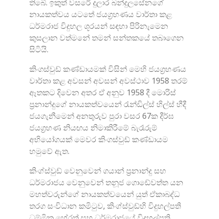
තිබේ. ඉකුත් වසරේ දුලාර බන්දුලසේනගේ
නායකත්වය යටතේ ජයග්‍රහණය වාර්තා කළ
ධර්මරාජ ‍විදුහල ශූරයන් සඳහා පිරිනැමෙන
කුසලාන වත්මනේ තමන් සන්තකයේ තබාගෙන
සිටියි.
කිංගස්වුඩ් කණ්ඩායමක් විසින් මෙහි ජයග්‍රහණය
වාර්තා කළ අවසන් අවසන් අවස්ථාව 1958 තරම්
ඈතකට දිවෙන අතර ඒ අනුව 1958 දී මොරිස්
ප්‍රනාන්දුගේ නායකත්වයෙන් රැන්ඩිල්ස් හිල්ස් හීදී
ජයගැනීමෙන් අනතුරුව පුරා වසර 67ක දීර්ඝ
ජයග්‍රහණ නියඟය නිමාකිරීමේ බැරෑරුම්
අභියෝගයක් මෙවර කිංගස්වුඩ් කණ්ඩායම
හමුවේ ඇත.
කිංග්ස්වුඩ් වෙනුවෙන් ගයාන් ප්‍රනාන්දු සහ
ධර්මරාජය වෙනුවෙන් තනූජ ගොඩේවත්ත යන
මහත්වරුන්ගේ නායකත්වයෙන් යුත් ඒකාබද්ධ
තරග සංවිධාන කමිටුව, කිංග්ස්වුඩ්හි විදුහල්පති
ධම්මික හේරත් සහ ධර්මරාජයේ විදුහල්පති