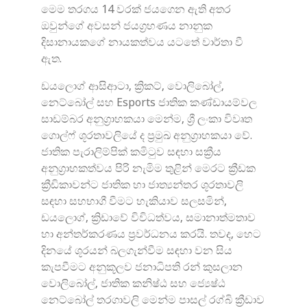
මෙම තරගය 14 වරක් ජයගෙන ඇති අතර
ඔවුන්ගේ අවසන් ජයග්‍රහණය නානුක
දිසානායකගේ නායකත්වය යටතේ වාර්තා වී
ඇත.
ඩයලොග් ආසිආටා, ක්‍රිකට්, වොලිබෝල්,
නෙට්බෝල් සහ Esports ජාතික කණ්ඩායම්වල
සාඩම්බර අනුග්‍රාහකයා මෙන්ම, ශ්‍රී ලංකා විවෘත
ගොල්ෆ් ශූරතාවලියේ ද ප්‍රමුඛ අනුග්‍රාහකයා වේ.
ජාතික පැරාලිම්පික් කමිටුව සඳහා සක්‍රීය
අනුග්‍රාහකත්වය පිරි නැමිම තුළින් මෙරට ක්‍රීඩක
ක්‍රීඩිකාවන්ට ජාතික හා ජාත්‍යන්තර ශූරතාවලි
සඳහා සහභාගී වීමට හැකියාව සලසමින්,
ඩය‌ලොග්, ක්‍රිඩාවේ විවිධත්වය, සමානාත්මතාව
හා අන්තර්කරණය ප්‍රවර්ධනය කරයි. තවද, හෙට
දිනයේ ශූරයන් බලගැන්වීම සඳහා වන සිය
කැපවීමට අනුකූලව ජනාධිපති රන් කුසලාන
වොලිබෝල්, ජාතික කනිෂ්ඨ සහ ජ්‍යෙෂ්ඨ
නෙට්බෝල් තරගාවලි මෙන්ම පාසල් රග්බි ක්‍රීඩාව