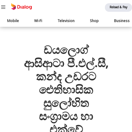
Reload & Pay
Main
Mobile
Wi-Fi
Television
Shop
Business
navigation
பொருள் விரிவாக்கம்
ඩයලොග්
ආසිආටා පී.එල්.සී,
කන්ද උඩරට
ඓතිහාසික
සුලෝහිත
සංග්‍රාමය හා
එක්වේ