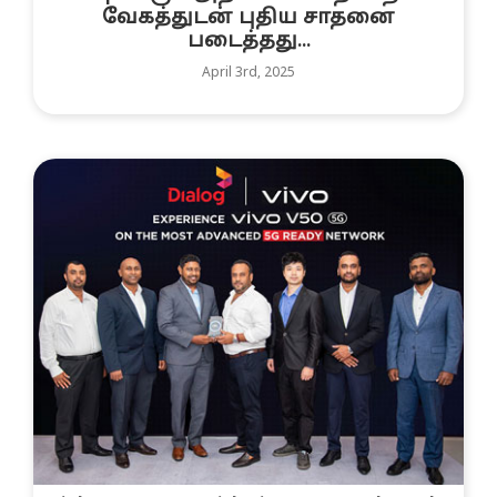
வேகத்துடன் புதிய சாதனை
படைத்தது...
April 3rd, 2025