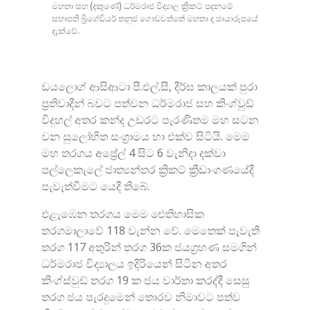
මහතා සහ (දකුණේ) ධර්මරාජ විද්‍යාල ක්‍රිකට් පදනමේ
සභාපති බ්‍රිගේඩියර් තනුජ ගොඩවත්තේ මහතා ද ඡායාරූපයේ
දැක්වේ.
ඩයලොග් ආසිආටා පී.එල්.සී, දීර්ඝ කාලයක් පුරා
ප්‍රතිවාදීන් බවට පත්වන ධර්මරාජ සහ කිංග්වුඩ්
විදුහල් අතර කන්ද උඩරට පැරණිතම මහ සටන
වන සුලෝහිත සංග්‍රාමය හා එක්ව සිටියි. මෙම
මහ තරගය අප්‍රේල් 4 සිට 6 වැනිදා දක්වා
පල්ලෙකැලේ ජාත්‍යන්තර ක්‍රිකට් ක්‍රීඩාංගණයේදී
පැවැත්වීමට යෙදී තිබේ.
එළැඹෙන තරගය මෙම ඓතිහාසික
තරගමාලාවේ 118 වැන්න වේ. මෙතෙක් පැවැති
තරග 117 අතුරින් තරග 36ක ජයග්‍රහණ සමගින්
ධර්මරාජ විද්‍යාලය ඉදිරියෙන් සිටින අතර
කිංග්ස්වුඩ් තරග 19 ක ජය වාර්තා කරද්දී සෙසු
තරග ජය පැරදුමෙන් තොරව නිමාවට පත්ව