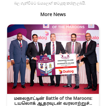
බල ගැන්වීමට ඩයලොග් කටයුතු කරනු ලබයි.
More News
மலைநாட்டின் Battle of the Maroons:
டயலொக் ஆதரவுடன் வரலாற்றுச்...