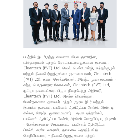
படத்தில் இடமிருந்து வலமாக: விபுல குணரத்ன,
வர்த்தகநாமம் மற்றும் தொடர்பாடல்களுக்கான தலைவர்,
Cleantech (PVT) Ltd, ஸெவ் பெஸ்டோன்ஜி, சுற்றுச்சூழல்
மற்றும் நிலைபேற்றுத்தன்மை முகாமையாளர், Cleantech
(PVT) Ltd, கசுன் தென்னகோன், சிரேஷ்ட முகாமையாளர் -
சுற்று பொருளாதார சேவைகள், Cleantech (PVT) Ltd,
ருகிதா நாணயக்கார, பிரதம நிறைவேற்று அதிகாரி,
Cleantech (PVT) Ltd, அசங்க ப்ரியதர்ஷன,
பேண்தகைமை தலைவர் மற்றும் குழும இடர் மற்றும்
இணக்க தலைவர், டயலொக் ஆசிஆட்டா பிஎல்சி, அசித் டி
சில்வா, சிரேஷ்ட முகாமையாளர் - சமூக புத்தாக்கம்,
டயலொக் ஆசிஆட்டா பிஎல்சி, அஷினி பொதுபிட்டிய, நிபுணர்
- பேண்தகைமை செயலாக்கம், டயலொக் ஆசிஆட்டா
பிஎல்சி, அகில லக்ஷான், தலைமை தொழிற்பாட்டு
பொறியியலாளர் - நிலைபேற்றுத்தன்மை மற்றும்