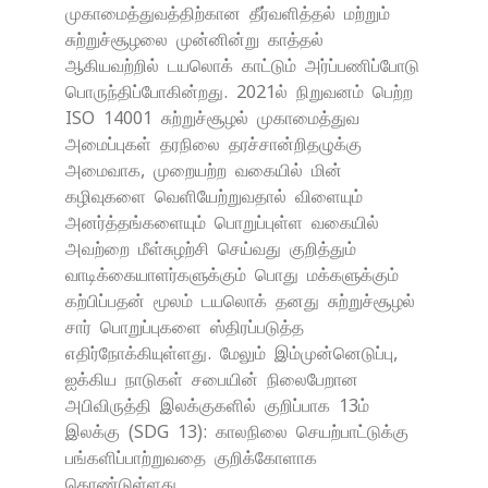
முகாமைத்துவத்திற்கான தீர்வளித்தல் மற்றும்
சுற்றுச்சூழலை முன்னின்று காத்தல்
ஆகியவற்றில் டயலொக் காட்டும் அர்ப்பணிப்போடு
பொருந்திப்போகின்றது. 2021ல் நிறுவனம் பெற்ற
ISO 14001 சுற்றுச்சூழல் முகாமைத்துவ
அமைப்புகள் தரநிலை தரச்சான்றிதழுக்கு
அமைவாக, முறையற்ற வகையில் மின்
கழிவுகளை வெளியேற்றுவதால் விளையும்
அனர்த்தங்களையும் பொறுப்புள்ள வகையில்
அவற்றை மீள்சுழற்சி செய்வது குறித்தும்
வாடிக்கையாளர்களுக்கும் பொது மக்களுக்கும்
கற்பிப்பதன் மூலம் டயலொக் தனது சுற்றுச்சூழல்
சார் பொறுப்புகளை ஸ்திரப்படுத்த
எதிர்நோக்கியுள்ளது. மேலும் இம்முன்னெடுப்பு,
ஐக்கிய நாடுகள் சபையின் நிலைபேறான
அபிவிருத்தி இலக்குகளில் குறிப்பாக 13ம்
இலக்கு (SDG 13): காலநிலை செயற்பாட்டுக்கு
பங்களிப்பாற்றுவதை குறிக்கோளாக
கொண்டுள்ளது.