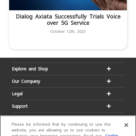
Dialog Axiata Successfully Trials Voice
over 5G Service
October 12th, 2023
Explore and Shop
Our Company
Legal
Support
Please be informed that by continuing to use this
website, you are allowing us to use cookies to
enhance your browsing experience. Read our
Cookie