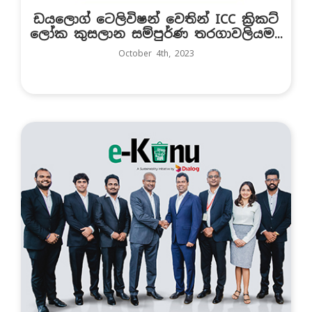
ඩයලොග් ටෙලිවිෂන් වෙතින් ICC ක්‍රිකට්
ලෝක කුසලාන සම්පුර්ණ තරගාවලියම...
October 4th, 2023