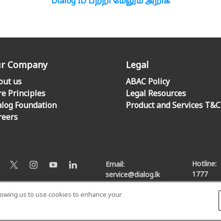
Dialog ID பற்றி மேலும் அறிக
r Company
Legal
out us
ABAC Policy
re Principles
Legal Resources
alog Foundation
Product and Services T&C
reers
Hotline:
Email:
1777
service@dialog.lk
llowing us to use cookies to enhance your
© Dialog Axiata PLC. All Rights Reserved
Privacy Notice
|
Terms & Conditions
|
Sitemap