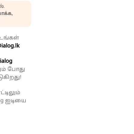
்.
க்க,
உங்கள்
ialog.lk
ialog
ும் போது
ுகிறது!
்டிலும்
og ஐடியை