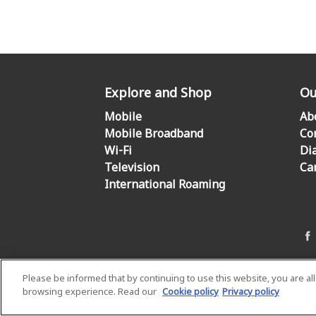
Explore and Shop
Ou
Mobile
Ab
Mobile Broadband
Co
Wi-Fi
Di
Television
Ca
International Roaming
Please be informed that by continuing to use this website, you are a
browsing experience. Read our
Cookie policy
Privacy policy