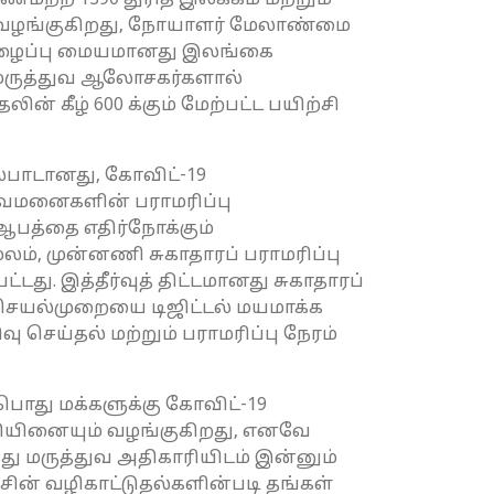
ணமற்ற 1390 துரித இலக்கம் மற்றும்
வழங்குகிறது, நோயாளர் மேலாண்மை
 அழைப்பு மையமானது இலங்கை
 மருத்துவ ஆலோசகர்களால்
ன் கீழ் 600 க்கும் மேற்பட்ட பயிற்சி
ல்பாடானது, கோவிட்-19
துவமனைகளின் பராமரிப்பு
பத்தை எதிர்நோக்கும்
, முன்னணி சுகாதாரப் பராமரிப்பு
. இத்தீர்வுத் திட்டமானது சுகாதாரப்
ெயல்முறையை டிஜிட்டல் மயமாக்க
செய்தல் மற்றும் பராமரிப்பு நேரம்
 பொது மக்களுக்கு கோவிட்-19
தியினையும் வழங்குகிறது, எனவே
 மருத்துவ அதிகாரியிடம் இன்னும்
ன் வழிகாட்டுதல்களின்படி தங்கள்