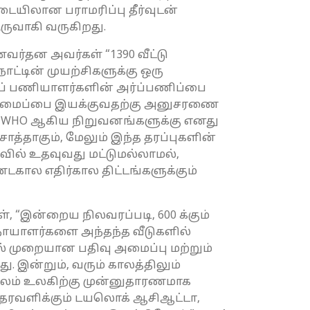
டையிலான பராமரிப்பு தீர்வுடன்
ுவாகி வருகிறது.
ர்தன அவர்கள் “1390 வீட்டு
நாட்டின் முயற்சிகளுக்கு ஒரு
ரப் பணியாளர்களின் அர்ப்பணிப்பை
ுவ அமைப்பை இயக்குவதற்கு அனுசரணை
ும் WHO ஆகிய நிறுவனங்களுக்கு எனது
ொத்தாகும், மேலும் இந்த தரப்புகளின்
ளவில் உதவுவது மட்டுமல்லாமல்,
ால எதிர்கால திட்டங்களுக்கும்
, “இன்றைய நிலவரப்படி, 600 க்கும்
் நோயாளர்களை அந்தந்த வீடுகளில்
ல் முறையான பதிவு அமைப்பு மற்றும்
. இன்றும், வரும் காலத்திலும்
ூலம் உலகிற்கு முன்னுதாரணமாக
ஆதரவளிக்கும் டயலொக் ஆசிஆட்டா,