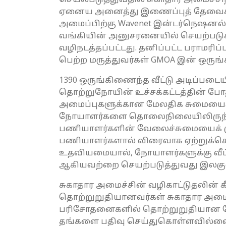
செயல்படுத்துவதில் சுகாதார அமைச்சிற
ஏனைய அனைத்து இணைப்புத் தேவைகள
அமைப்பிற்கு Wavenet இன்டர்நெஷனல
வங்கியின் அனுசரனையில் செயற்படுக
வழிநடத்தப்பட்டது. தனிப்பட்ட பராமரிப்
பெற்ற மருத்துவர்கள் GMOA இன் ஒருங்
1390 ஒருங்கிணைந்த வீட்டு அடிப்படை
தொற்றுநோயின் உச்சக்கட்டத்தின் போத
அமைப்புகளுக்கான மேலதிக சுமையைக் 
நோயாளர்களை தொலைநிலையிலிருந்தவாற
பணியாளர்களின் வேலைச்சுமையைக் குறை
பணியாளர்களால் விரைவாக ஏற்றுக்கொ
உதவியமையால், நோயாளர்களுக்கு வீட்டு
ஆகியவற்றை செயற்படுத்துவது இலகுவா
சுகாதார அமைச்சின் வழிகாட்டுதலின் க
தொற்றுறுதியானவர்கள் சுகாதார அமைச
பரிசோதனைகளில் தொற்றுறுதியான நோய
தங்களை பதிவு செய்துகொள்ளவில்லையா