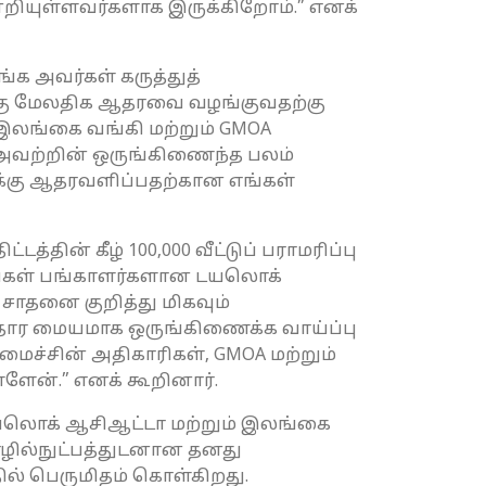
நன்றியுள்ளவர்களாக இருக்கிறோம்.” எனக்
்க அவர்கள் கருத்துத்
ளுக்கு மேலதிக ஆதரவை வழங்குவதற்கு
, இலங்கை வங்கி மற்றும் GMOA
. அவற்றின் ஒருங்கிணைந்த பலம்
ளுக்கு ஆதரவளிப்பதற்கான எங்கள்
தின் கீழ் 100,000 வீட்டுப் பராமரிப்பு
எங்கள் பங்காளர்களான டயலொக்
 சாதனை குறித்து மிகவும்
ாதார மையமாக ஒருங்கிணைக்க வாய்ப்பு
மைச்சின் அதிகாரிகள், GMOA மற்றும்
ளேன்.” எனக் கூறினார்.
 டயலொக் ஆசிஆட்டா மற்றும் இலங்கை
ொழில்நுட்பத்துடனான தனது
் பெருமிதம் கொள்கிறது.