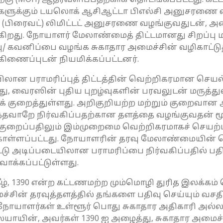
்கு (MOH) ஆதரவளிப்பதற்காக தொடங்கப்பட்டது. கட்ட
ுக்கும் டயலொக் ஆசிஆட்டா பிஎல்சி அனுசரணை 
் (பிரைவட்) லிமிட்டட் அனுசரணை வழங்குவதுடன்,
ிறது. நோயாளர் மேலாண்மைத் திட்டமானது சிறப்பு
பு/ கவனிப்பை வழங்க சுகாதார அமைச்சின் வழிகாட்டுதலி
கிணைப்புடன் நியமிக்கப்பட்டனர்.
யிலான பராமரிப்புத் திட்டத்தின் வெற்றிகரமான செய
ு, வைரஸின் புதிய புறழ்வுகளின் பரவலுடன் மருத்
குறைத்துள்ளது. அறிகுறியற்ற மற்றும் குறைவான ஆ
ே நிர்வகிப்பதற்கான தளத்தை வழங்குவதன் மூலம்
ப்பதிலும் இம்முறைமை வெற்றிகரமாகச் செயற்பட்டது
ள்ளப்பட்டது. நோயாளரின் தரவு மேலாண்மையின் ச
 அடிப்படையிலான பராமரிப்பை நிர்வகிப்பதில் பதிவு 
க்கப்பட்டுள்ளது.
ீழ், 1390 என்ற கட்டணமற்ற மும்மொழி துரித இலக்கம்
்சின் தரவுத்தளத்தில் தங்களை பதிவு செய்யும் வச
ாளர்கள் உள்ளூர் பொது சுகாதார அதிகாரி அல்லது
யின், அவர்கள் 1390 ஐ அழைத்து, சுகாதார அமைச்சி