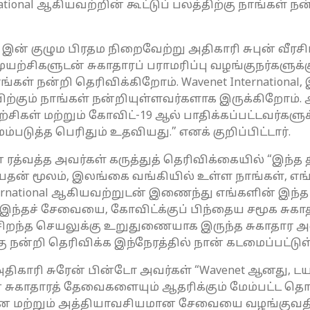
ational ஆகியவற்றின் கூட்டுப் பலத்திற்கு நாங்கள் 
ன் குழும பிரதம நிறைவேற்று அதிகாரி சுபுன் வீரசிங
 முயற்சிகளுடன் சுகாதாரப் பராமரிப்பு வழங்குநர்க
ங்கள் நன்றி தெரிவிக்கிறோம். Wavenet International
ற்கும் நாங்கள் நன்றியுள்ளவர்களாக இருக்கிறோம்
ற்சிகள் மற்றும் கோவிட்-19 ஆல் பாதிக்கப்பட்டவர்க
டுத்த பெரிதும் உதவியது.” எனக் குறிப்பிட்டார்.
்த அவர்கள் கருத்துத் தெரிவிக்கையில் “இந்த திட்டத்
யதன் மூலம், இலங்கை வங்கியில் உள்ள நாங்கள், 
nternational ஆகியவற்றுடன் இணைந்து எங்களின் இந்த
 இந்தச் சேவையை, கோவிட்க்குப் பிந்தைய சமூக சுக
ச் சிறந்த செயலுக்கு உறுதுணையாக இருந்த சுகாதார அ
நன்றி தெரிவிக்க இந்நேரத்தில் நான் கடமைப்பட்டுள்
 அதிகாரி சுரேன் பின்டோ அவர்கள் “Wavenet ஆனது,
 சுகாதாரத் தேவைகளையும் ஆதரிக்கும் மேம்பட்ட த
ன மற்றும் அத்தியாவசியமான சேவையை வழங்குவதில