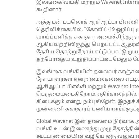
இலங்கை வங்கி மற்றும் Wavenet Intern
கூறினார்.
அத்துடன் டயலொக் ஆசிஆட்டா பிஎல்சி இ
தெரிவிக்கையில், “கோவிட்-19 ஒழிப்பு
வாய்ப்பளித்த சுகாதார அமைச்சிற்கு நா
ஆகியவற்றிலிருந்து பெறப்பட்ட ஆதரவி
தேசிய தொற்றுநோய் கட்டுப்பாட்டு முய
தற்போதைய உறுதிப்பாட்டை மேலும் மேம்ப
இலங்கை வங்கியின் தலைவர் காஞ்சன ரத்வத
நோயாளர்கள் என்ற மைல்கல்லை எட்டி
ஆசிஆட்டா பிஎல்சி மற்றும் Wavenet I
பெருமையடைகிறோம். எதிர்காலத்தில்,
கிடைக்கும் என்று நம்புகிறேன். இந்த
முன்னணி சுகாதாரப் பணியாளர்களுக்கு 
Global Wavenet இன் தலைமை நிர்வாக
வங்கி உடன் இணைந்து முழு தேசத்தின்
கூட்டாண்மையின் வழியே ஒரு வலுவா