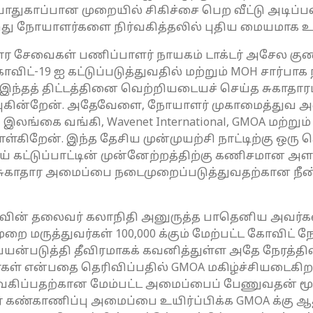
பாதுகாப்பான முறையில் சிகிச்சை பெற வீட்டு அடிப்ப
து நோயாளர்களை நிர்வகித்தலில் புதிய மையமாக உர
ர சேவைகள் பணிப்பாளர் நாயகம் டாக்டர் அசேல குணவ
விட்-19 ஐ கட்டுப்படுத்துவதில் மற்றும் MOH சார்பாக 
இந்தத் திட்டத்தினை வெற்றியடையச் செய்த சுகாதா
ிரும்புகின்றேன். அதேவேளை, நோயாளர் முகாமைத்த
இலங்கை வங்கி, Wavenet International, GMOA மற்ற
கிறேன். இந்த தேசிய முன்முயற்சி நாட்டிற்கு ஒரு ச
ோய் கட்டுப்பாட்டின் முன்னேற்றத்திற்கு கணிசமான அ
காதார அமைப்பை நடைமுறைப்படுத்துவதற்கான நீண்டக
OAவின் தலைவர் கலாநிதி அனுருத்த பாதெனிய அவர்கள்
்முறை மருத்துவர்கள் 100,000 க்கும் மேற்பட்ட கோவிட
 பயன்படுத்தி தீவிரமாகக் கவனித்துள்ள அதே நேரத்தி
ள் என்பதை தெரிவிப்பதில் GMOA மகிழ்ச்சியடைகிறது
்வகிப்பதற்கான மேம்பட்ட அமைப்பைப் பேணுவதன் ம
் கண்காணிப்பு அமைப்பை உயிர்ப்பிக்க GMOA க்கு 