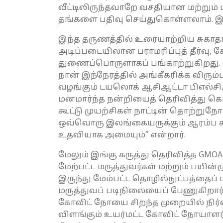
வீட்டிலிருந்தவாறே வசதியான மற்றும் 
தங்களை பதிவு செய்துகொள்ளலாம். இ
இந்த தருணத்தில் உரையாற்றிய சுகாதா
அடிப்படையிலான பராமரிப்புத் தீர்வு, கோ
துணைப்பொருளாகப் பங்காற்றுகிறது. 
நான் இந்நேரத்தில் அங்கீகரிக்க வ
வழங்கும் டயலொக் ஆசிஆட்டா பிஎல்சி, 
மனமார்ந்த நன்றியைத் தெரிவித்து கொள்
கூட்டு முயற்சிகள் நாட்டின் தொற்றுந
ஒவ்வொரு இலங்கையருக்கும் ஆரம்ப சு
உதவியாக அமையும்” என்றார்.
மேலும் இங்கு கருத்து தெரிவித்த GM
மேற்பட்ட மருத்துவர்கள் மற்றும் பயின
இருந்து மேம்பட்ட தொழில்நுட்பத்தைப்
மருத்துவப் படிநிலையைப் பேணுகிறார்க
கோவிட் நோயை சிறந்த முறையில் நிர
விளங்கும் உயர்மட்ட கோவிட் நோயாளர