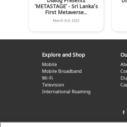
Dialog Presents
Di
‘METASTAGE’ - Sri Lanka's
First Metaverse...
March 3rd, 2023
Explore and Shop
Ou
Mobile
Ab
Mobile Broadband
Co
Wi-Fi
Di
Television
Ca
International Roaming