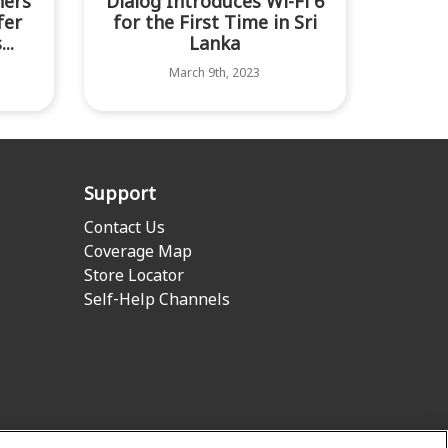
ners
Dialog Introduces Wi-Fi 6
fer
for the First Time in Sri
..
Lanka
March 9th, 2023
Support
Contact Us
Coverage Map
Store Locator
Self-Help Channels