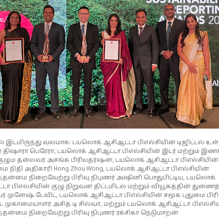
ல் இடமிருந்து வலமாக: டயலொக் ஆசிஆட்டா பிஎல்சியின் டிஜிட்டல் உள
் திஷாரா பெரேரா, டயலொக் ஆசிஆட்டா பிஎல்சியின் இடர் மற்றும் இண
 குழும தலைவர் அசங்க பிரியதர்ஷன, டயலொக் ஆசிஆட்டா பிஎல்சியின்
நிதி அதிகாரி Hong Zhou Wong, டயலொக் ஆசிஆட்டா பிஎல்சியின்
்தன்மை நிறைவேற்று பிரிவு நிபுணர் அஷினி பொதுபிட்டிய, டயலொக்
டா பிஎல்சியின் குழு நிறுவன திட்டமிடல் மற்றும் வியூகத்தின் துணைத
 முனேஷ் டேவிட், டயலொக் ஆசிஆட்டா பிஎல்சியின் சமூக புதுமை பிரி
ட முகாமையாளர் அசித் டி சில்வா, மற்றும் டயலொக் ஆசிஆட்டா பிஎல்சி
தன்மை நிறைவேற்று பிரிவு நிபுணர் ரக்சிகா நெடுமாறன்