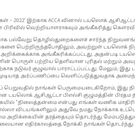
ள் – 2022’ இற்காக ACCA வினால் டயலொக் ஆசிஆட்டா
பிரிவில் வெற்றியாளராகவும் அங்கீகரித்து கெளரவிக
ாக பல்வேறு தொழில்துறைகளைச் சார்ந்த நிறுவனங்க
 பெற்றிருந்தபோதிலும், அவற்றுள் டயலொக் நி
 அறிக்கைக்காக அங்கீகரிக்கப்பட்டது. அதன்படி டயல
ின் பொருள் பற்றிய தெளிவான புரிதல் மற்றும் அவ
காக நடுவர் குழுவால் பாராட்டப்பட்டது. மேலும், இ
ுடியாத அர்ப்பணிப்பை வெளிப்படுத்துவதாக அமைந்து
்தைப் பெறுவதில் நாங்கள் பெருமையடைகிறோம், இது 
 என டயலொக் ஆசிஆட்டா பிஎல்சி குழுமத்தின் பிரதம 
க்கையில் "நிலைத்தன்மை என்பது எங்கள் வணிக மாத
ம் எல்லா விடயங்களிலும் அதுவே நமது நோக்காக உட்ப
மை அறிக்கையின் தரத்தையும் தொடர்ந்து மேம்படுத்த
நிலையான எதிர்காலத்தை நோக்கி நாங்கள் தொடர்ந்த