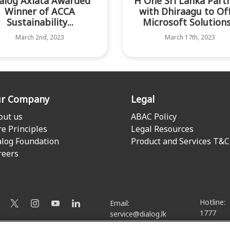
alog Axiata Awarded
H One Sri Lanka Part
Winner of ACCA
with Dhiraagu to Of
Sustainability...
Microsoft Solutions.
March 2nd, 2023
March 17th, 2023
r Company
Legal
out us
ABAC Policy
re Principles
Legal Resources
alog Foundation
Product and Services T&C
reers
Hotline:
Email:
1777
service@dialog.lk