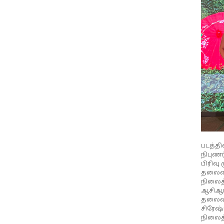
படத்தி
நிபுணர
பிரிவு
தலைமை 
நிலைத
ஆசிஆட்
தலைவர்
சிரேஷ்
நிலைத்