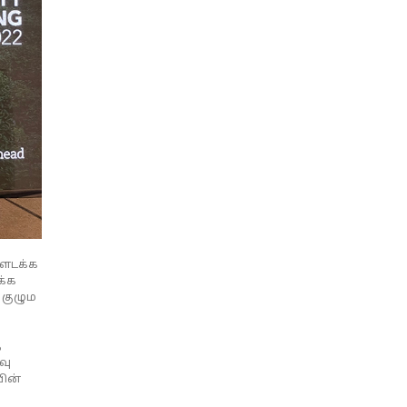
்ளடக்க
க்க
 குழும
்
வு
யின்