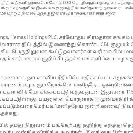
ிதி அதிகாரி ஹாங் சோ வோங், LSEG தொழில்நுட்ப மூலதனச் சந்தைக
பங்குச் சந்தையின் இலங்கை குழுமத்தின் மனிதவளத் தலைவர் புலஸ
, CSR மற்றும் நிலைபெறுதகு இணை முகாமையாளர் சாரா சடூன்.
gs, Hemas Holdings PLC, சர்வோதய சிரமதான சங்கம் 
ரண திட்டத்தில் இணைந்து கொண்ட CBL குழுமம் Citi Ba
er ஆகிய பெருநிறுவன கூட்டுறவாளர்கள் வரிசையில் Londo
ும் தம் சார்பாகவும் குறிப்பிடத்தக்க பங்களிப்பை வழ
க, நாடளாவிய ரீதியில் பாதிக்கப்பட்ட சமூகங்களைச
ாரணம் வழங்கும் நோக்கில் 'மனிதநேய ஒன்றிணைவு' த
கள் விநியோகிக்கப்பட்டு வருவதுடன் இதுவரை 115,0
்கப்பட்டுள்ளது. பயனுள்ள பொருளாதார முன்மாதிரி
ுவப்படும்வரை மேற்படி 'மனிதநேய ஒன்றிணைவு' நி
்தக்கது.
 தமது நிறுவனம் பங்கேற்பது குறித்து கருத்து தெர
ர் புலஸ்திக வீரசிங்க அவர்கள் "இலங்கையின் தனி