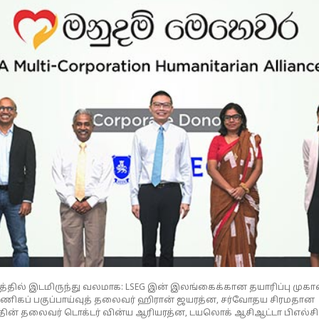
த்தில் இடமிருந்து வலமாக: LSEG இன் இலங்கைக்கான தயாரிப்பு முக
வணிகப் பகுப்பாய்வுத் தலைவர் ஹிரான் ஜயரத்ன, சர்வோதய சிரமதான
ின் தலைவர் டொக்டர் வின்ய ஆரியரத்ன, டயலொக் ஆசிஆட்டா பிஎல்சி