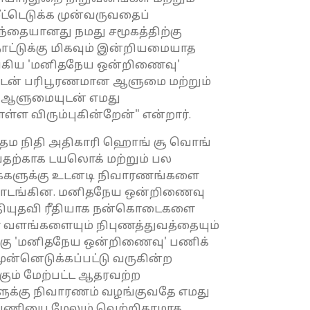
்டெடுக்க முன்வருவதைப்
சந்தையானது நமது சமூகத்திற்கு
ாட்டுக்கு மிகவும் இன்றியமையாத
்கிய 'மனிதநேய ஒன்றிணைவு'
ையுடன் பரிபூரணமான ஆளுமை மற்றும்
ரு ஆளுமையுடன் எமது
்ள விரும்புகின்றேன்" என்றார்.
 பிரதம நிதி அதிகாரி ஹொங் சூ வொங்
வதற்காக டயலொக் மற்றும் பல
க்களுக்கு உடனடி நிவாரணங்களை
 தொடங்கின. மனிதநேய ஒன்றிணைவு
ிதியுதவி ரீதியாக நன்கொடைகளை
 வளங்களையும் நிபுணத்துவத்தையும்
ைக்கு 'மனிதநேய ஒன்றிணைவு' பணிக்
முன்னெடுக்கப்பட்டு வருகின்ற
்கும் மேற்பட்ட ஆதரவற்ற
்களுக்கு நிவாரணம் வழங்குவதே எமது
கள் பணியை மேலும் வெற்றிகரமாக