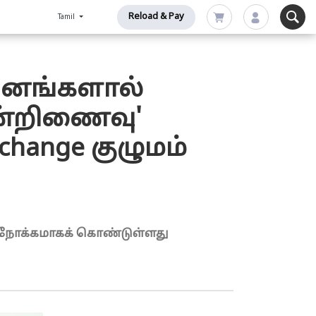
Reload & Pay
Tamil
ுவனங்களால்
ன்றிணைவு'
change குழுமம்
வதை நோக்கமாகக் கொண்டுள்ளது