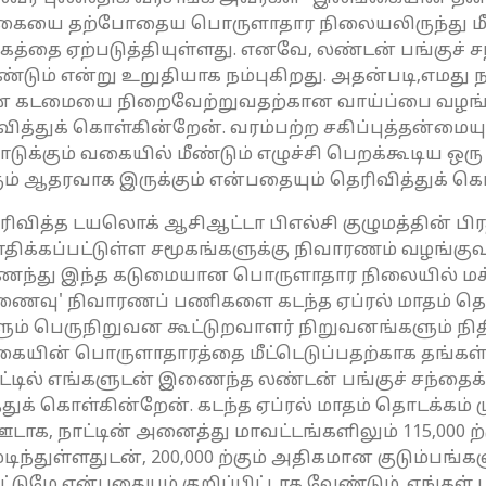
்கையை தற்போதைய பொருளாதார நிலையலிருந்து மீட
வேகத்தை ஏற்படுத்தியுள்ளது. எனவே, லண்டன் பங்குச் 
டும் என்று உறுதியாக நம்புகிறது. அதன்படி,எமது ந
கான கடமையை நிறைவேற்றுவதற்கான வாய்ப்பை வழங
வித்துக் கொள்கின்றேன். வரம்பற்ற சகிப்புத்தன்ம
டுக்கும் வகையில் மீண்டும் எழுச்சி பெறக்கூடிய ஒ
் ஆதரவாக இருக்கும் என்பதையும் தெரிவித்துக் கொள
 தெரிவித்த டயலொக் ஆசிஆட்டா பிஎல்சி குழுமத்தின்
ிக்கப்பட்டுள்ள சமூகங்களுக்கு நிவாரணம் வழங்கு
ைந்து இந்த கடுமையான பொருளாதார நிலையில் ம
றிணைவு' நிவாரணப் பணிகளை கடந்த ஏப்ரல் மாதம்
ம் பெருநிறுவன கூட்டுறவாளர் நிறுவனங்களும் ந
ையின் பொருளாதாரத்தை மீட்டெடுப்பதற்காக தங்கள்
ாட்டில் எங்களுடன் இணைந்த லண்டன் பங்குச் சந்த
துக் கொள்கின்றேன். கடந்த ஏப்ரல் மாதம் தொடக்கம் 
ாக, நாட்டின் அனைத்து மாவட்டங்களிலும் 115,000 ற
ிந்துள்ளதுடன், 200,000 ற்கும் அதிகமான குடும்பங
மட்டுமே என்பதையும் குறிப்பிட்டாக வேண்டும். எங்