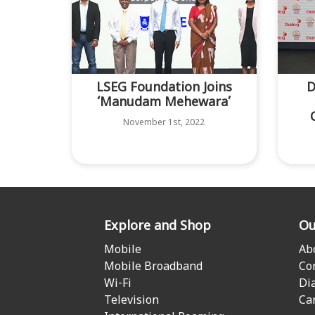
LSEG Foundation Joins
D
‘Manudam Mehewara’
November 1st, 2022
Explore and Shop
Ou
Mobile
Ab
Mobile Broadband
Co
Wi-Fi
Di
Television
Ca