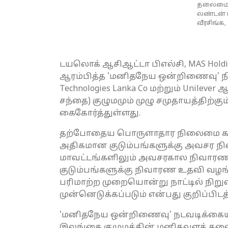
தலைமை ந
லண்டன் 
வீரசிங்க
டயலொக் ஆசிஆட்டா பிஎல்சி, MAS Holdin
ஆரம்பித்த 'மனிதநேய ஒன்றிணைவு' நிவா
Technologies Lanka Co மற்றும் Unilev
சந்தை) குழுமமும் முழு சமுதாயத்திற்க
கைகோர்த்துள்ளது.
தற்போதைய பொருளாதார நிலைமை காரணமா
அதிகமான குடும்பங்களுக்கு அவசர நிவ
மாவட்டங்களிலும் அவசரகால நிவாரணங்
குடும்பங்களுக்கு நிவாரண உதவி வழங
பரிமாற்ற முறையொன்று நாட்டில் நிற
முன்னெடுக்கப்படும் என்பது குறிப்பிடத
'மனிதநேய ஒன்றிணைவு' நடவடிக்கையில்
இலங்கை குழுமத்தின் மனிதவளத் தலைவ