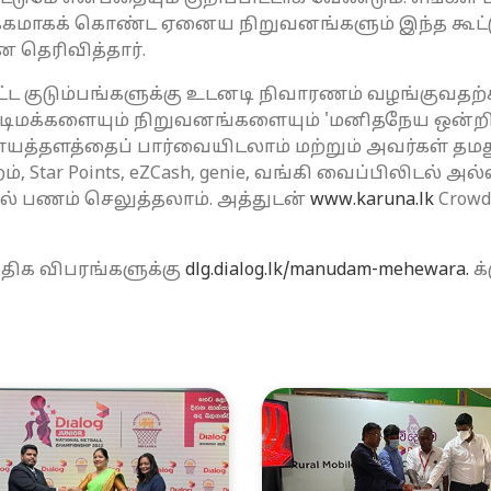
கமாகக் கொண்ட ஏனைய நிறுவனங்களும் இந்த கூட்டு
 தெரிவித்தார்.
ட்ட குடும்பங்களுக்கு உடனடி நிவாரணம் வழங்குவதற்க
ுடிமக்களையும் நிறுவனங்களையும் 'மனிதநேய ஒன்
தளத்தைப் பார்வையிடலாம் மற்றும் அவர்கள் தமது க
, Star Points, eZCash, genie, வங்கி வைப்பிலிடல் அல
் பணம் செலுத்தலாம். அத்துடன்
www.karuna.lk
Crowd
ிக விபரங்களுக்கு
dlg.dialog.lk/manudam-mehewara.
க்