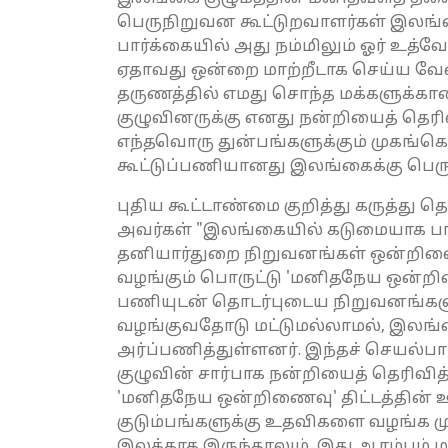
பெருநிறுவன கூட்டுறவாளர்கள் இலங
பார்க்கையில் அது நம்மிலும் ஓர் உத்
ஏதாவது ஒன்றை மாற்றீடாக செய்ய வேண்
தருணத்தில் எமது சொந்த மக்களுக்
குழுவினருக்கு எனது நன்றியைத் தெரி
எந்தவொரு துன்பங்களுக்கும் முகங்கொ
கூட்டுப்பணியானது இலங்கைக்கு பெரும
புதிய கூட்டாண்மை குறித்து கருத்து
அவர்கள் "இலங்கையில் கடுமையாக பாத
தனியார்துறை நிறுவனங்கள் ஒன்றிண
வழங்கும் பொருட்டு 'மனிதநேய ஒன்
பணியுடன் தொடர்புடைய நிறுவனங்களு
வழங்குவதோடு மட்டுமல்லாமல், இலங்க
அர்ப்பணித்துள்ளனர். இந்தச் செயல்ப
குழுவின் சார்பாக நன்றியைத் தெரிவித்
'மனிதநேய ஒன்றிணைவு' திட்டத்தின் ஊட
குடும்பங்களுக்கு உதவிகளை வழங்க முட
இலக்காக இருந்தாலும், இது ஆரம்பம் 