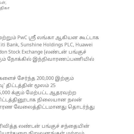
ள்,
்திகா
மற்றும் PwC ஸ்ரீ லங்கா ஆகியன கூட்டாக
nk, Sunshine Holdings PLC, Huawei
n Stock Exchange (லண்டன் பங்குச்
ங்கும் நோக்கில் இந்நிவாரணப்பணியில்
் சேர்ந்த 200,000 இற்கும்
ிட்டத்தின் மூலம் 25
00 க்கும் மேற்பட்ட ஆதரவற்ற
 திட்டத்தினூடாக நிலையான நலன்
வாரண வேலைத்திட்டமானது தொடர்ந்து
ிவித்த லண்டன் பங்குச் சந்தையின்
யார்துறை நிறுவனங்கள் மற்றும்