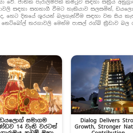
යා වේ. ජාතික පැරාලිම්පික් කමිටුව සඳහා සක්‍රීය අනුග්‍
ූරතාවලි සඳහා සහභාගී වීමට හැකියාව සලසමින්, ඩය‌ලොග
ද, හෙට දිනයේ ශූරයන් බලගැන්වීම සඳහා වන සිය කැ
 නෙට්බෝල් තරගාවලි මෙන්ම පාසල් රග්බි ක්‍රීඩාව බ
ඩයලොග් සමාගම
Dialog Delivers Str
්ඩව 14 වැනි වරටත්
Growth, Stronger Nat
ගාරාමය නවම් මහා
Contribution...