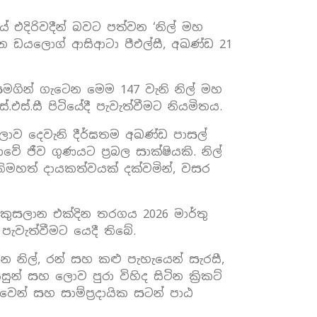
ියේ එදිරිවදීන් බවට පත්වන ‘නිල් මහ
වන ඩයලොග් ආසිආටා පීඑල්සී, අඛණ්ඩ 21
ය සමගින් ගැටෙන මෙම 147 වැනි නිල් මහ
ස්.සී පිටියේදී පැවැත්වීමට නියමිතය.
ලොව දෙවැනි දීර්ඝතම අඛණ්ඩ පාසල්
ේ ජීව ගුණයට ප්‍රබල සාක්ෂියකි. නිල්
අතිමහත් දායකත්වයක් දක්වමින්, වසර
 කුසලාන එක්දින තරගය 2026 මාර්තු
 පැවැත්වීමට යෙදී තිබේ.
 නිල්, රන් සහ කළු පැහැයෙන් සැරසී,
ුන් සහ ලොව පුරා විහිද සිටින ක්‍රිකට්
න් සහ සාම්ප්‍රදායික සටන් පාඨ‍