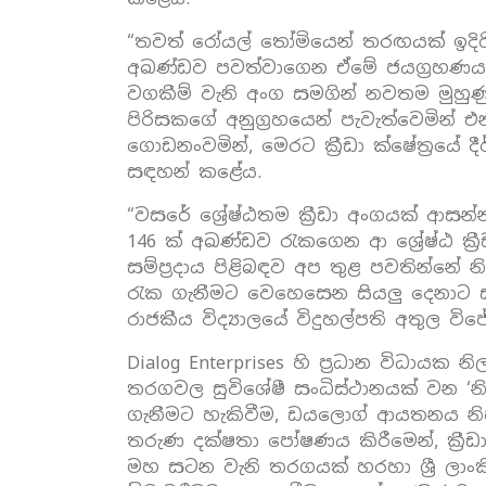
“තවත් රෝයල් තෝමියෙන් තරඟයක් ඉදිරිය
අඛණ්ඩව පවත්වාගෙන ඒමේ ජයග්‍රහණයත්
වගකීම් වැනි අංග සමගින් නවතම මුහ
පිරිසකගේ අනුග්‍රහයෙන් පැවැත්වෙමින් 
ගොඩනංවමින්, මෙරට ක්‍රීඩා ක්ෂේත්‍රය
සඳහන් කළේය.
“වසරේ ශ්‍රේෂ්ඨතම ක්‍රීඩා අංගයක් ආසන
146 ක් අඛණ්ඩව රැකගෙන ආ ශ්‍රේෂ්ඨ ක
සම්ප්‍රදාය පිළිබඳව අප තුළ පවතින්
රැක ගැනීමට වෙහෙසෙන සියලු දෙනාට 
රාජකීය විද්‍යාලයේ විදුහල්පති අතුල 
Dialog Enterprises හි ප්‍රධාන විධායක න
තරගවල සුවිශේෂී සංධිස්ථානයක් වන 
ගැනීමට හැකිවීම, ඩයලොග් ආයතනය නිහ
තරුණ දක්ෂතා පෝෂණය කිරීමෙන්, ක්‍රීඩ
මහ සටන වැනි තරගයක් හරහා ශ්‍රී ලාංකීය ප