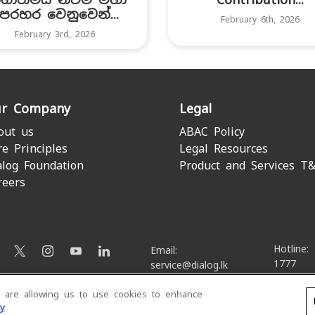
ෙරහර වෙනුවෙන්...
February 6th, 2026
February 3rd, 2026
r Company
Legal
out us
ABAC Policy
re Principles
Legal Resources
alog Foundation
Product and Services T
reers
Hotline:
Email:
1777
service@dialog.lk
u are allowing us to use cookies to enhance
© Dialog Axiata PLC. All Rights Reserved
cy
Privacy Notice
|
Terms & Conditions
|
Sitemap