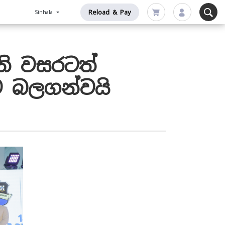
Reload & Pay
Sinhala
නි වසරටත්
ව බලගන්වයි