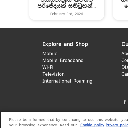
පරිඡේදයක් සනිටුහන්...
ප
February 3rd, 2026
Explore and Shop
Ou
Mobile
Ab
Mobile Broadband
Co
Wi-Fi
Di
Television
Ca
International Roaming
Please be informed that by continuing to use this website, yo
your browsing experience. Read our
Cookie policy
Privacy poli