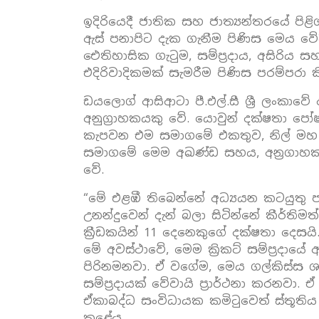
ඉදිරියෙදී ජාතික සහ ජාත්‍යන්තරයේ පිළි
ඇස් පනාපිට දැක ගැනීම පිණිස මෙය වේ
ඓතිහාසික ගැටුම, සම්ප්‍රදාය, අසිරිය ස
එදිරිවාදිකමක් සැමරීම පිණිස පරම්පරා
ඩයලොග් ආසිආටා පී.එල්.සී ශ්‍රී ලංකාවේ 
අනුග්‍රාහකයකු වේ. යොවුන් දක්ෂතා පෝ
කැපවන එම සමාගමේ එකතුව, නිල් මහ 
සමාගමේ මෙම අඛණ්ඩ සහය, අන්‍රගාහකත
වේ.
“මේ එළඹී තිබෙන්නේ අධ්‍යයන කටයුතු ප
උනන්දුවෙන් දැන් බලා සිටින්නේ කීර්ත
ක්‍රීඩකයින් 11 දෙනෙකුගේ දක්ෂතා දෙසයි
මේ අවස්ථාවේ, මෙම ක්‍රිකට් සම්ප්‍රද
පිරිනමනවා. ඒ වගේම, මෙය ගල්කිස්ස ශ
සම්ප්‍රදායක් වේවායි ප්‍රාර්ථනා කරනවා
ඒකාබද්ධ සංවිධායක කමිටුවෙත් ස්තූතිය
කළේය.