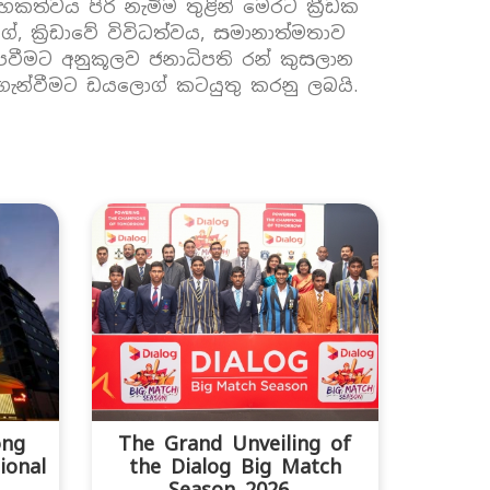
රාහකත්වය පිරි නැමිම තුළින් මෙරට ක්‍රීඩක
්, ක්‍රිඩාවේ විවිධත්වය, සමානාත්මතාව
පවීමට අනුකූලව ජනාධිපති රන් කුසලාන
ල ගැන්වීමට ඩයලොග් කටයුතු කරනු ලබයි.
ong
The Grand Unveiling of
ional
the Dialog Big Match
Season 2026...