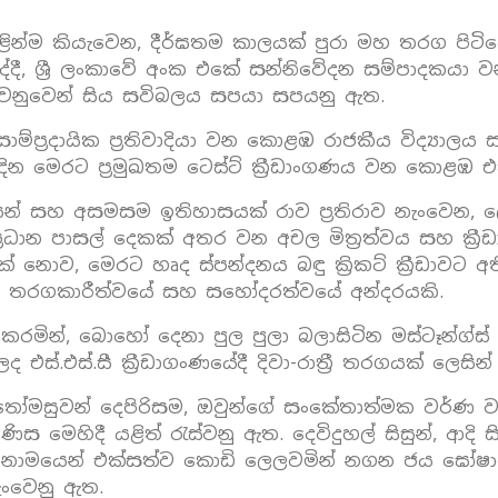
යේ ඉහළින්ම කියැවෙන, දීර්ඝතම කාලයක් පුරා මහ තරග පිට
්දී, ශ්‍රී ලංකාවේ අංක එකේ සන්නිවේදන සම්පාදකයා 
ෙනුවෙන් සිය සවිබලය සපයා සපයනු ඇත.
සාම්ප්‍රදායික ප්‍රතිවාදියා වන කොළඹ රාජකීය විද්‍යාල
න මෙරට ප්‍රමුඛතම ටෙස්ට් ක්‍රීඩාංගණය වන කොළඹ එස්.එ
න් සහ අසමසම ඉතිහාසයක් රාව ප්‍රතිරාව නැංවෙන, 
ධාන පාසල් දෙකක් අතර වන අචල මිත්‍රත්වය සහ ක්‍රීඩාව
 නොව, මෙරට හෘද ස්පන්දනය බඳු ක්‍රිකට් ක්‍රීඩාවට 
න තරගකාරීත්වයේ සහ සහෝදරත්වයේ අන්දරයකි.
රමින්, බොහෝ දෙනා පුල පුලා බලාසිටින මස්ටෑන්ග්ස්
.එස්.සී ක්‍රීඩාගංණයේදී දිවා-රාත්‍රී තරගයක් ලෙසින්
තෝමසුවන් දෙපිරිසම, ඔවුන්ගේ සංකේතාත්මක වර්ණ වන
ස මෙහිදී යළිත් රැස්වනු ඇත. දෙවිදුහල් සිසුන්, ආදි සිස
ාවේ නාමයෙන් එක්සත්ව කොඩි ලෙලවමින් නගන ජය ඝෝෂාවෙ
නැංවෙනු ඇත.