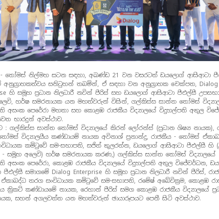
 - තෝමස් නිල්මහ සටන සඳහා, අඛණ්ඩ 21 වන වසරටත් ඩයලොග් ආසිආටා පීඑ
 අනුග්‍රාහකත්වය සනිටුහන් තබමින්, ඒ සඳහා වන අනුග්‍රාහක චෙක්පත, Dialog
ise හි සමූහ ප්‍රධාන නිලධාරී නවින් පීරිස් සහ ඩයලොග් ආසිආටා පීඑල්සී උපසභා
ලෙවි, හර්ෂ සමරනායක යන මහත්වරුන් විසින්, ගල්කිස්ස සාන්ත තෝමස් විද්‍ය
්පති අසංක පෙරේරා මහතා සහ කොළඹ රාජකීය විද්‍යාලයේ විදුහල්පති අතුල විජ
ෙත භාරදුන් අවස්ථාව.
 : ගල්කිස්ස සාන්ත තෝමස් විද්‍යාලයේ කිරන් ලෝරන්ස් (ප්‍රධාන ශිෂ්‍ය නායක), 
ෝමස් විද්‍යාලයීය කණ්ඩායම් නායක අවිනාශ් ප්‍රනාන්දු, රාජකීය - තෝමස් ඒකාබ
විධායක කමිටුවේ සම-සභාපති, සජිත් කුලරත්න, ඩයලොග් ආසිආටා පීඑල්සී හි 
 - සමූහ අලෙවි) හර්ෂ සමරනායක කරණ,) ගල්කිස්ස සාන්ත තෝමස් විද්‍යාලයේ
පති අසංක පෙරේරා, කොළඹ රාජකීය විද්‍යාලයේ විදුහල්පති අතුල විජේවර්ධන, ඩ
පීඑල්සී සමාගමේ Dialog Enterprise හි සමූහ ප්‍රධාන නිලධාරී නවින් පීරිස්, රාජ
ඒකාබද්ධ තරග සංවිධායක කමිටුවේ සම-සභාපති, රමේෂ් අබේවික්‍රම, කොළඹ රා
ලයීය ක්‍රිකට් කණ්ඩායමේ නායක, රෙහාන් පීරිස් සමග කොළඹ රාජකීය විද්‍යාලයේ ප්‍
 නායක, සහන් අගලවත්ත යන මහත්වරුන් ඡායාරූපයට පෙනී සිටි අවස්ථාව.