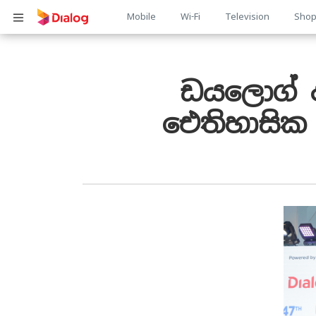
Main
Mobile
Wi-Fi
Television
Sho
Body
navigation
ඩයලොග් ආ
ඓතිහාසික 