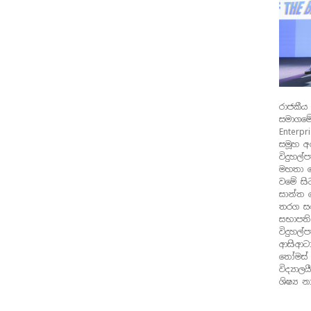
රාජකීය
සමාගමේ
Enterpr
සමූහ අ
විදුහල
මහතා ව
වමේ සිට
සාන්ත ත
තරග සං
සභාපති
විදුහල්
ආසිආටා 
තෝමස් 
විද්‍යා
ශිෂ්‍ය