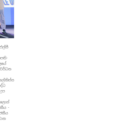
ල්සී
පති-
ාලයේ
ේවර්ධන
ගල්කිස්ස
ද්ධ
(උප
යලොග්
කීය -
ජකීය
රධාන