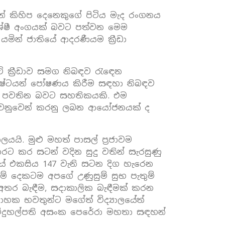
කයන් කිහිප දෙනෙකුගේ පිටිය මැද රංගනය
ිශේෂී අංගයක් බවට පත්වන මෙම
යමින් ජාතියේ ආදරණීයම ක්‍රීඩා
ට් ක්‍රීඩාව සමග නිබඳව රැ‍ඳෙන
විශිෂ්ටයන් පෝෂණය කිරීම සඳහා නිබඳව
ඳී පවතින බවට සහතිකයකි. එම
ය වෙනුවෙන් කරනු ලබන ආයෝජනයක් ද
යි. මුළු මහත් පාසල් ප්‍රජාවම
රට කර සටන් වදින සුදු වතින් සැරසුණු
රාමයේ එකසිය 147 වැනි සටන දිග හැරෙන
යම් දෙකටම අපගේ උණුසුම් සුභ පැතුම්
 අතර බැඳීම, සදාකාලික බැඳීමක් කරන
‍රාහක භවතුන්ට මගේත් විද්‍යාලයේත්
 විදුහල්පති අසංක පෙරේරා මහතා සඳහන්