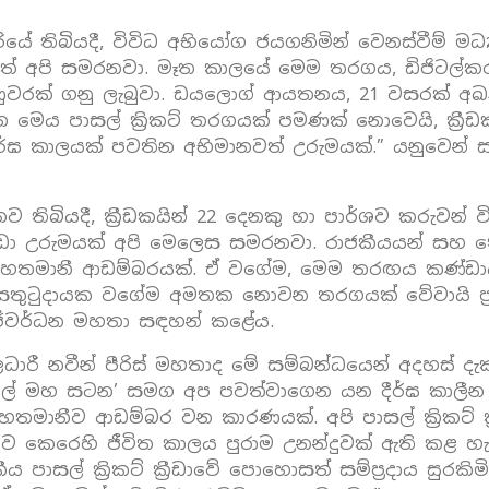
ේ තිබියදී, විවිධ අභියෝග ජයගනිමින් වෙනස්වීම් මධ්
 අපි සමරනවා. මෑත කාලයේ මෙම තරගය, ඩිජිටල්කරණය
ුණුවරක් ගනු ලැබුවා. ඩයලොග් ආයතනය, 21 වසරක්
එන මෙය පාසල් ක්‍රිකට් තරගයක් පමණක් නොවෙයි, ක්‍ර
ේ දීර්ඝ කාලයක් පවතින අභිමානවත් උරුමයක්.” යනුවෙන්
්නව තිබියදී, ක්‍රීඩකයින් 22 දෙනකු හා පාර්ශව කරුව
්‍රීඩා උරුමයක් අපි මෙලෙස සමරනවා. රාජකීයයන් සහ
නේ නිහතමානී ආඩම්බරයක්. ඒ වගේම, මෙම තරඟය කණ්
සතුටුදායක වගේම අමතක නොවන තරගයක් වේවායි ප්‍
විජේවර්ධන මහතා සඳහන් කළේය.
ිලධාරී නවීන් පීරිස් මහතාද මේ සම්බන්ධයෙන් අදහස් දැක්වි
‘නිල් මහ සටන’ සමග අප පවත්වාගෙන යන දීර්ඝ කාලී
තමානීව ආඩම්බර වන කාරණයක්. අපි පාසල් ක්‍රිකට් 
ාව කෙරෙහි ජීවිත කාලය පුරාම උනන්දුවක් ඇති කළ හැක
ාසල් ක්‍රිකට් ක්‍රීඩාවේ පොහොසත් සම්ප්‍රදාය සුරකිමින්