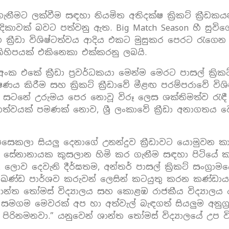
ගැනීමට ලක්වීම සඳහා නියමිත අතිදක්ෂ ක්‍රිකට් ක්‍රීඩ
දිකාවක් බවට පත්වනු ඇත. Big Match Season හී සුව
හ ක්‍රීඩා විශිෂ්ටත්වය ආදිය එකට මුසුකර පෙරට රැගෙන 
 කිහිපයක් එකිනෙකා එක්කරනු ලබයි.
අංක එකේ ක්‍රීඩා ප්‍රවර්ධකයා මෙන්ම මෙරට පාසල් ක්‍රික
ෂණය කිරීම සහ ක්‍රිකට් ක්‍රීඩාවේ මීළඟ පරම්පරාවේ 
සටනේ උ‍රුමය පෙර නොවූ විරූ ලෙස ශක්තිමත්ව රැ
්වයක් පමණක් නොව, ශ්‍රී ලංකාවේ ක්‍රීඩා අනාගත
සෙකලා සියලු දෙනාගේ උනන්දුව ක්‍රීඩාවට යොමුවන කාලය
ිමත් සේනානායක කුසලාන හිමි කර ගැනීම සඳහා පිටියේ ක
. ලොව දෙවැනි දීර්ඝතම, අන්තර් පාසල් ක්‍රිකට් සංග්‍
ායේ අඛණ්ඩ පාර්ශව කරුවන් ලෙසින් කටයුතු කරන කණ්ඩා
ාන්ත තෝමස් විද්‍යාලය සහ කොළඹ රාජකීය විද්‍යාලය
. ඒ සමගම මෙවරක් අප හා අත්වැල් බැඳගත් සියලුම අනුග්
 පිරිනමනවා.” යනුවෙන් ශාන්ත තෝමස් විද්‍යාලයේ උප