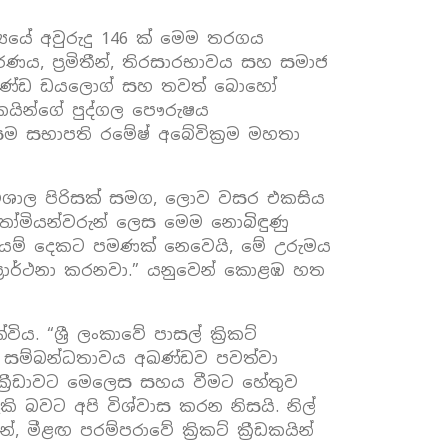
‍යයේ අවුරුදු 146 ක් මෙම තරගය
, ප්‍රමිතීන්, තිරසාරභාවය සහ සමාජ
 අඛණ්ඩ ඩයලොග් සහ තවත් බොහෝ
ීඩකයින්ගේ පුද්ගල පෞරුෂය
 සම සභාපති රමේෂ් අබේවික්‍රම මහතා
න් විශාල පිරිසක් සමග, ලොව වසර එකසිය
 තෝමියන්වරුන් ලෙස මෙම නොබිඳුණු
ඩායම් දෙකට පමණක් නෙවෙයි, මේ උරුමය
රාර්ථනා කරනවා.” යනුවෙන් කොළඹ හත
ය. “ශ්‍රී ලංකාවේ පාසල් ක්‍රිකට්
න සම්බන්ධතාවය අඛණ්ඩව පවත්වා
ක්‍රීඩාවට මෙලෙස සහය වීමට හේතුව
ි බවට අපි විශ්වාස කරන නිසයි. නිල්
, මීළඟ පරම්පරාවේ ක්‍රිකට් ක්‍රීඩකයින්