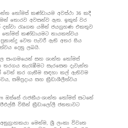
ාන්ත තෝමස් කණ්ඩායම අවස්ථා 36 කදී
ුමෙන් තොරව අවසන්ව ඇත. ඉකුත් වර
 දක්වා රැගෙන යමින් ජයග්‍රහණ එකතුව
ාන්ත තෝමස් කණ්ඩායමට නායකත්වය
්‍රනාන්දු වෙත පැවරී ඇති අතර සිය
ත්වය දෙනු ලබයි.
‍යාල සංගමයෙන් සහ ශාන්ත තෝමස්
්වන තරගය නැරැඹීමට සැරසෙන දැවැන්ත
නයක් වෙන් කර ගැනීම සඳහා කල් ඇතිවම
 සම්ප්‍රදාය සහ ක්‍රීඩාශීලීත්වය
.com ඔස්සේ රාජකීය-ශාන්ත තෝමස් සටනේ
ල්සී විසින් ක්‍රීඩාලෝලී ජනතාවට
ග්‍රාහකයා මෙන්ම, ශ්‍රී ලංකා විවෘත