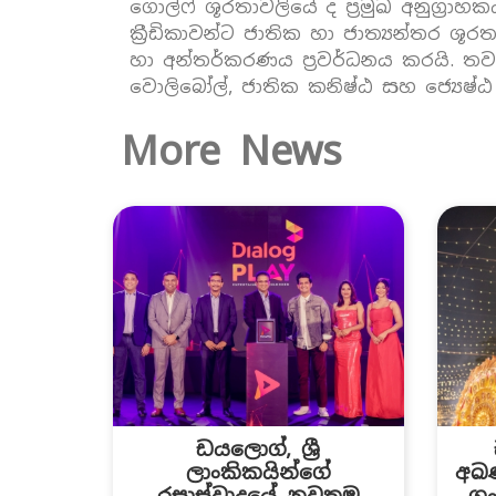
ගොල්ෆ් ශූරතාවලියේ ද ප්‍රමුඛ අනුග්‍රාහක
ක්‍රීඩිකාවන්ට ජාතික හා ජාත්‍යන්තර ශ
හා අන්තර්කරණය ප්‍රවර්ධනය කරයි. තව
වොලිබෝල්, ජාතික කනිෂ්ඨ සහ ජ්‍යෙෂ්ඨ
More News
ඩයලොග්, ශ්‍රී
ලාංකිකයින්ගේ
අඛණ
රසාස්වාදයේ නවතම
ගං