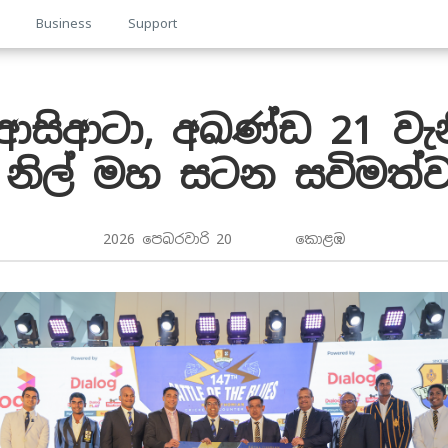
p
Business
Support
සිආටා, අඛණ්ඩ 21 වැ
නිල් මහ සටන සවිමත්
2026 පෙබරවාරි 20 කොළඹ