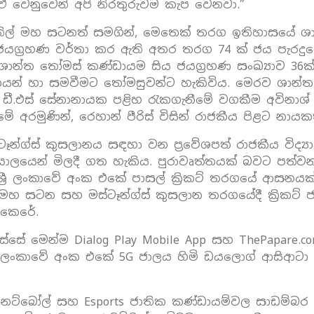
ඒ වෙනුවෙන් අපි නිරතුරුවම කැප වෙනවා.”
ි නිල් මහ සටනත් සමගින්, මෙතෙක් තරග ඉතිහාසයේ ශ
 ජයග්‍රහණ වර්තා කර ඇති අතර තරග 74 ක් ජය පැරද
ශාන්ත තෝමස් කණ්ඩායම සිය ජයග්‍රහණ සංඛ්‍යාව 36ක්
ි රාජකීයන් හා සමවීමට තෝමසුවන්ට හැකිවිය. මෙරව ශ
 ඩී.එස් සේනානායක පළිහ රැකගැනීමේ වගකීම අවිනාශ් ප
රමුණින්, රෙහාන් පීරිස් විසින් රාජකීය පිළට නායක
න්ග්ස් කුසලානය සඳහා වන ප්‍රවේශපත් රාජකීය විද්
ාර්යාලයෙන් මිලදී ගත හැකිය. පුරාවෘත්තයක් බවට පත
න්, ශ්‍රී ලංකාවේ අංක එකේ පාසල් ක්‍රිකට් තරගයේ ආස
මහ සටන සහ මස්ටෑන්ග්ස් කුසලාන තරගයේදී ක්‍රිකට් ජවය,
 කෙරේ.
ස්සේ මෙන්ම Dialog Play Mobile App සහ ThePapare
රී ලංකාවේ අංක එකේ 5G ජාලය හිමි ඩයලොග් ආසිආටා පීඑ
නෙට්බෝල් සහ Esports ජාතික කණ්ඩායම්වල සාඩම්බර අනු