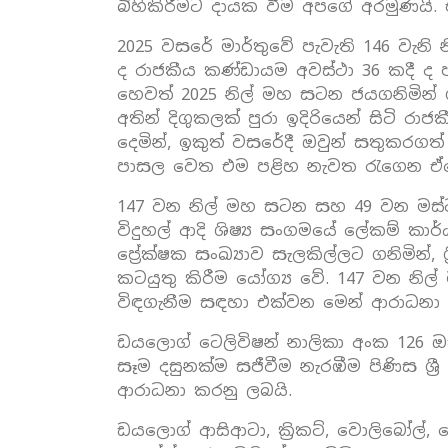
බිහිකිරීමට දායක වීම අපගේ අරමුණයි. 
2025 වසරේ මාර්තුවේ පැවැති 146 වැන
ද රාජකීය කණ්ඩායම අවස්ථා 36 කදී ද
හෙවත් 2025 නිල් මහ සටන ජයගනිමින් 
අතින් දිගුකලක් පුරා ඉදිරියෙන් සිට
දෙමින්, ඉකුත් වසරේදී ඔවුන් සතුකරගත්
පාසල වෙත එම පළිහ නැවත රැගෙන ඒමේ අ
147 වන නිල් මහ සටන සහ 49 වන මස්ටෑ
විදුහල් ආදි ශිෂ්‍ය සංගමයේ ලේකම් ක
ප්‍රේක්ෂක සංඛ්‍යාව සැලකිල්ලට ගනිමි
කටයුතු කිරීම යෝග්‍ය වේ. 147 වන නිල් 
විඳගැනීම සඳහා එක්වන මෙන් ආරාධනා
ඩයලොග් ටෙලිවිෂන් නාලිකා අංක 126 ඔ
සෑම දසුනක්ම සජීවීම නැරඹීම පිණිස ශ්‍
ආරාධනා කරනු ලබයි.
ඩයලොග් ආසිආටා, ක්‍රිකට්, වොලිබෝල්, 