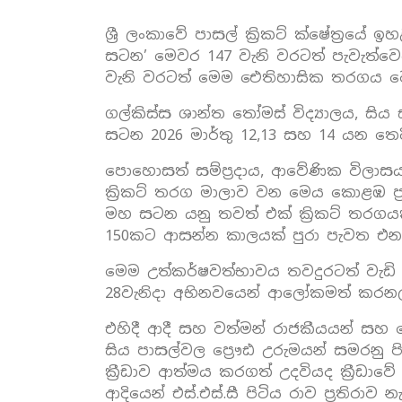
ශ්‍රී ලංකාවේ පාසල් ක්‍රිකට් ක්ෂේත්‍ර
සටන’ මෙවර 147 වැනි වරටත් පැවැත්වෙද
වැනි වරටත් මෙම ඓතිහාසික තරගය ව
ගල්කිස්ස ශාන්ත තෝමස් විද්‍යාලය, සිය 
සටන 2026 මාර්තු 12,13 සහ 14 යන තෙදි
පොහොසත් සම්ප්‍රදාය, ආවේණික විලාසය
ක්‍රිකට් තරග මාලාව වන මෙය කොළඹ ප්‍ර
මහ සටන යනු තවත් එක් ක්‍රිකට් තරගයක්
150කට ආසන්න කාලයක් පුරා පැවත එ
මෙම උත්කර්ෂවත්භාවය තවදුරටත් වැඩි ක
28වැනිදා අභිනවයෙන් ආලෝකමත් කරනලද එස්
එහිදී ආදී සහ වත්මන් රාජකීයයන් සහ 
සිය පාසල්වල ප්‍රෞඪ උරුමයන් සමරනු පිණි
ක්‍රීඩාව ආත්මය කරගත් උදවියද ක්‍රීඩ
ආදියෙන් එස්.එස්.සී පිටිය රාව ප්‍රතිරාව 