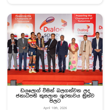
ඩයලොග් විසින් බලගන්වන ලද
ජනාධිපති කුසලාන ශූරතාවය ත්‍රිත්ව
පිලට
April 10th, 2026