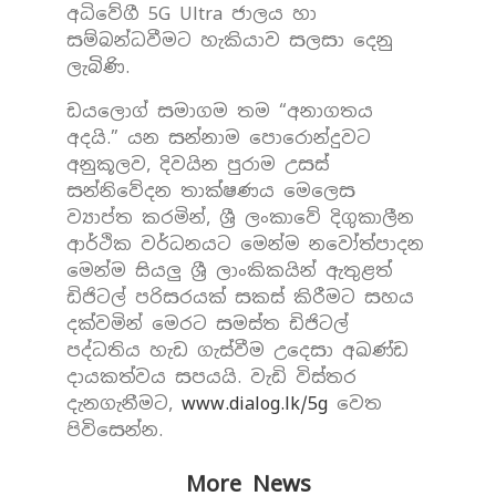
අධිවේගී 5G Ultra ජාලය හා
සම්බන්ධවීමට හැකියාව සලසා දෙනු
ලැබිණි.
ඩයලොග් සමාගම තම “අනාගතය
අදයි.” යන සන්නාම පොරොන්දුවට
අනුකූලව, දිවයින පුරාම උසස්
සන්නිවේදන තාක්ෂණය මෙලෙස
ව්‍යාප්ත කරමින්, ශ්‍රී ලංකාවේ දිගුකාලීන
ආර්ථික වර්ධනයට මෙන්ම නවෝත්පාදන
මෙන්ම සියලු ශ්‍රී ලාංකිකයින් ඇතුළත්
ඩිජිටල් පරිසරයක් සකස් කිරීමට සහය
දක්වමින් මෙරට සමස්ත ඩිජිටල්
පද්ධතිය හැඩ ගැස්වීම උදෙසා අඛණ්ඩ
දායකත්වය සපයයි. වැඩි විස්තර
දැනගැනීමට,
www.dialog.lk/5g
වෙත
පිවිසෙන්න.
More News