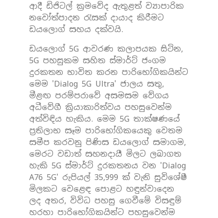
ආදී ඩිජිටල් ක්‍රමවේද ඇතුළත් ව්‍යාපාරික
නවෝත්පාදන රැසක් දායාද කිරීමට
ඩයලොග් සහය දක්වයි.
ඩයලොග් 5G ආවරණ කලාපයක සිටින,
5G පහසුකම සහිත ස්මාර්ට් ජංගම
දුරකතන භාවිත කරන පාරිභෝගිකයින්ට
මෙම 'Dialog 5G Ultra' ජාලය සතු,
මීළඟ පරම්පරාවේ අසමසම වේගය
අධීවේගී ක්‍රියාකාරිත්වය පහසුවෙන්ම
අත්විඳිය හැකිය. මෙම 5G තාක්ෂණයේ
ප්‍රතිලාභ සෑම පාරිභෝගිකයෙකු වෙතම
සමීප කරවනු පිණිස ඩයලොග් සමාගම,
මෙරට වඩාත් සහනදායී මිලට ලබාගත
හැකි 5G ස්මාර්ට් දුරකතනය වන 'Dialog
A76 5G' රුපියල් 35,999 ක් වැනි සුවිශේෂී
මිලකට වෙළෙඳ පොළට හඳුන්වාදෙන
ලද අතර, විවිධ පහසු ගෙවීමේ විසඳුම්
හරහා පාරිභෝගිකයින්ට පහසුවෙන්ම