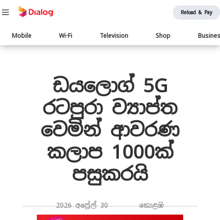
Reload & Pay
Main
Mobile
Wi-Fi
Television
Shop
Busine
navigation
Body
ඩයලොග් 5G
රටපුරා ව්‍යාප්ත
වෙමින් ආවරණ
කලාප 1000ක්
පසුකරයි
2026 අප්‍රේල් 30 කොළඹ