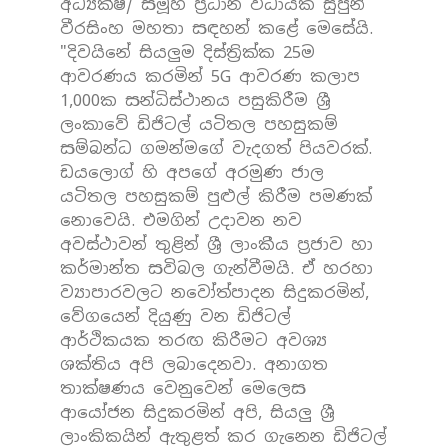
අධ්‍යක්ෂ/ සමූහ ප්‍රධාන විධායක සුපුන්
වීරසිංහ මහතා සඳහන් කළේ මෙසේයි.
"දිවයිනේ සියලුම දිස්ත්‍රික්ක 25ම
ආවරණය කරමින් 5G ආවරණ කලාප
1,000ක සන්ධිස්ථානය පසුකිරීම ශ්‍රී
ලංකාවේ ඩිජිටල් යටිතල පහසුකම්
සම්බන්ධ ගමන්මගේ වැදගත් පියවරක්.
ඩයලොග් හි අපගේ අරමුණ ජාල
යටිතල පහසුකම් පුළුල් කිරීම පමණක්
නොවෙයි. එමගින් උදාවන නව
අවස්ථාවන් තුළින් ශ්‍රී ලාංකීය ප්‍රජාව හා
කර්මාන්ත සවිබල ගැන්වීමයි. ඒ හරහා
ව්‍යාපාරවලට නවෝත්පාදන සිදුකරමින්,
වේගයෙන් දියුණු වන ඩිජිටල්
ආර්ථිකයක තරඟ කිරීමට අවශ්‍ය
ශක්තිය අපි ලබාදෙනවා. අනාගත
තාක්ෂණය වෙනුවෙන් මෙලෙස
ආයෝජන සිදුකරමින් අපි, සියලු ශ්‍රී
ලාංකිකයින් ඇතුළත් කර ගැනෙන ඩිජිටල්