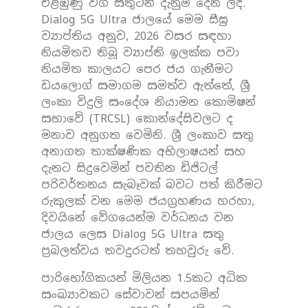
එළඹුණු වග සතුටින් දැනුම් දෙන ලදී.
Dialog 5G Ultra ජාලයේ මෙම සීඝ්‍ර
ව්‍යාප්තිය අනුව, 2026 වසර සඳහා
නියමිතව තිබූ ව්‍යාප්ති ඉලක්ක පවා
නියමිත කාලයට පෙර ජය ගැනීමට
ඩයලොග් සමාගම සමත්ව ඇත්තේ, ශ්‍රී
ලංකා විදුලි සංදේශ නියාමන කොමිෂන්
සභාවේ (TRCSL) කොන්දේසිවලට ද
මනාව අනුගත වෙමිනි. ශ්‍රී ලංකාව සතු
අනාගත තාක්ෂණික අභිලාෂයන් සහ
දැනට සිදුවෙමින් පවතින ඩිජිටල්
පරිවර්තනය සැබෑවක් බවට පත් කිරීමට
රුකුලක් වන මෙම ජයග්‍රහණය හරහා,
දිවයිනේ වේගයෙන්ම වර්ධනය වන
ජාලය ලෙස Dialog 5G Ultra සතු
ප්‍රබලත්වය තවදුරටත් තහවුරු වේ.
පාරිභෝගිකයන් මිලියන 1.5කට අධික
සංඛ්‍යාවකට සේවාවන් සපයමින්