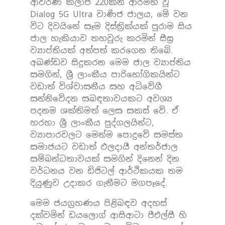
ආවරණ කලාප 220කින් ආරම්භ වූ
Dialog 5G Ultra වාණිජ ජාලය, මේ වන
විට දිවයිනේ සෑම දිස්ත්‍රික්යක් පුරාම සිය
ජාල හැකියාව තහවුරු කරමින් සීඝ්‍ර
ව්‍යාප්තියක් අත්පත් කරගෙන තිබේ.
අඛණ්ඩව සිදුකරන මෙම ජාල ව්‍යාප්තිය
සමගින්, ශ්‍රී ලාංකීය පාරිභෝගිකයින්ට
වඩාත් විශ්වාසනීය සහ අධිවේගී
සන්නිවේදන සබඳතාවයකට අවශ්‍ය
පදනම ශක්තිමත් ලෙස සකස් වේ. ඒ
හරහා ශ්‍රී ලාංකීය පුද්ගලයින්ට,
ව්‍යාපාරවලට මෙන්ම පොදුවේ සමස්ත
සමාජයට වඩාත් ඵලදායී අන්තර්ජාල
සම්බන්ධතාවයක් සමගින් දිනෙන් දින
වර්ධනය වන ඩිජිටල් ආර්ථිකයක තම
දියුණුව උදාකර ගැනීමට මගපෑදේ.
මෙම ජයග්‍රහණය පිළිබඳව අදහස්
දක්වමින් ඩයලොග් ආසිආටා පීඑල්සී හි