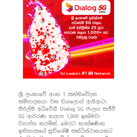
ශ්‍රී ලංකාවේ අංක 1 සන්නිවේදන
සම්පාදකයා වන ඩයලොග් ආසිආටා
පීඑල්සී අධිවේගී Dialog 5G ජාලය සජීවී
5G ආවරණ කලාප 1,000 ඉක්මවා
ව්‍යාප්ත කරමින්, මෙරට තාක්ෂණික
ඉතිහාස‌යේ සුවිශේෂී සන්ධිස්ථානයකට