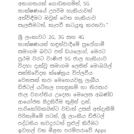
අනාගතයක් ගොඩනගමින්, 5G
තාක්ෂණයේ උපරිම හැකියාවන්
අත්විඳීමට ඔවුන් වෙත හැකියාව
සැලසීමටත්, කැපවී කටයුතු කරනවා.”
ශ්‍රී ලංකාවට 2G, 3G සහ 4G
තාක්ෂණයන් හඳුන්වාදීමේ පුරෝගාමී
සමාගම බවට පත් ඩයලොග්, මෙරට
ප්‍රථම වරට වාණිජ 5G ජාල හැකියාව
විදහා දැක්වූ සමාගම ලෙසින් මොබයිල්
සන්නිවේදන ක්ෂේත්‍රය විප්ලවීය
වෙනසක් කරා මෙහෙයවනු ලැබීය.
ඩිජිටල් යටිතල පහසුකම් හා තිරසාර
ජාල ව්‍යාප්තිය උදෙසා මෙලෙස අඛණ්ඩ
ආයෝජන සිදුකිරීම තුළින් දැන්,
පාරිභෝගිකයින්ට වඩාත් උසස් අත්දැකීම්
පිරිනැමිමේ පටන්, ශ්‍රී ලාංකීය ඩිජිටල්
පද්ධතිය තවදුරටත් පුළුල් කිරීමට
ඉවහල් වන මීළඟ පරම්පරාවේ Apps