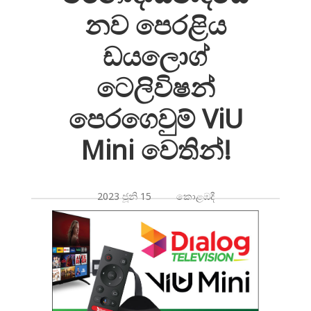
නව පෙරළිය
ඩයලොග්
ටෙලිවිෂන්
පෙරගෙවුම් ViU
Mini වෙතින්!
2023 ජූනි 15 කොළඹදී