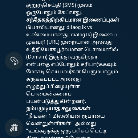
குறுஞ்செய்தி (SMS) மூலம்
ஒருபோதும் கேட்காது.
சந்தேகத்திற்கிடமான இணைப்புகள்
(போலியானது: dilaog.lk vs
உண்மையானது: dialog.lk) இணைய
முகவரி (URL) முறையான அல்லது
உத்தியோகபூர்வமான டொமைனில்
(Domain) இருந்து வருகிறதா
என்பதை எப்போதும் சரிபார்க்கவும்.
மோசடி செய்பவர்கள் பெரும்பாலும்
சுருக்கப்பட்ட அல்லது
எழுத்துப்பிழையுள்ள
டொமைன்களைப்
பயன்படுத்துகின்றனர்.
நம்பமுடியாத சலுகைகள்
“நீங்கள் 1 மில்லியன் ரூபாயை
வென்றுள்ளீர்கள்!” அல்லது
“உங்களுக்கு ஒரு பரிசுப் பெட்டி