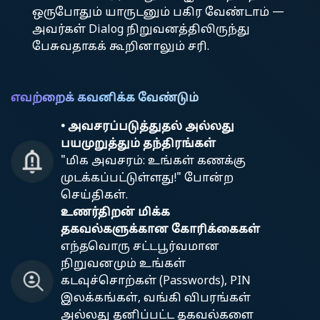
ஒருபோதும் யாருடனும் பகிர வேண்டாம் —
அவர்கள் Dialog நிறுவனத்திலிருந்து
பேசுவதாகக் கூறினாலும் சரி.
எவற்றைக் கவனிக்க வேண்டும்
• அவசரப்படுத்துதல் அல்லது
பயமுறுத்தும் தந்திரங்கள்
"மிக அவசரம்: உங்கள் கணக்கு
முடக்கப்பட்டுள்ளது!" போன்ற
செய்திகள்.
உணர்திறன் மிக்க
தகவல்களுக்கான கோரிக்கைகள்
எந்தவொரு சட்டபூர்வமான
நிறுவனமும் உங்கள்
கடவுச்சொற்கள் (Passwords), PIN
இலக்கங்கள், வங்கி விபரங்கள்
அல்லது தனிப்பட்ட தகவல்களை