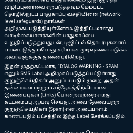
Scams) உங்களைப் பாதுகாக்கவும் இது குறித்த
விழிப்புணர்வை ஏற்படுத்தவும் மேம்பட்ட
தொழில்நுட்ப பாதுகாப்பு வசதியினை (network-
level safeguards) நாங்கள்
அறிமுகப்படுத்தியுள்ளோம். இத்திட்டமானது
வாடிக்கையாளர்களின் பாதுகாப்பை
உறுதிப்படுத்துவதுடன், டிஜிட்டல் தொடர்புகளைப்
பயன்படுத்தும்போது சரியான முடிவுகளை எடுக்க
அவர்களுக்குத் துணைபுரிகிறது.
இதன் முதற்கட்டமாக, “DIALOG WARNING - SPAM”
எனும் SMS Label அறிமுகப்படுத்தப்பட்டுள்ளது.
குறுஞ்செய்திகள் அனுப்பப்படும் முறை, அதன்
தன்மைகள் மற்றும் சந்தேகத்திற்கிடமான
இணைப்புகள் (Links) போன்றவற்றை எமது
கட்டமைப்பு ஆய்வு செய்து, அவை தேவையற்ற
குறுஞ்செய்திகள் (Spam) என அடையாளம்
காணப்படும் பட்சத்தில் இந்த Label சேர்க்கப்படும்.