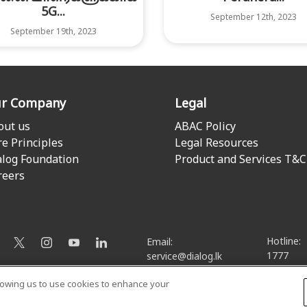
5G...
September 12th, 2023
September 19th, 2023
r Company
Legal
out us
ABAC Policy
re Principles
Legal Resources
alog Foundation
Product and Services T&C
reers
Hotline:
Email:
1777
service@dialog.lk
llowing us to use cookies to enhance your
© Dialog Axiata PLC. All Rights Reserved
Privacy Notice
|
Terms & Conditions
|
Sitemap