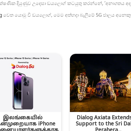
 තාක්ෂණික දියුණුව උදෙසා ඩයලොග් කටයුතු කරන්නේ, ‘අනාගතය අදයි
g
වෙත යොමු වී ඩයලොග්, මෙම අත්හදා බැලීමේ 5G ජාලය අනෙකුත් ප්
இலங்கையில்
Dialog Axiata Extends
தன்முறையாக iPhone
Support to the Sri Da
னையாளர்களுக்காக
Perahera...