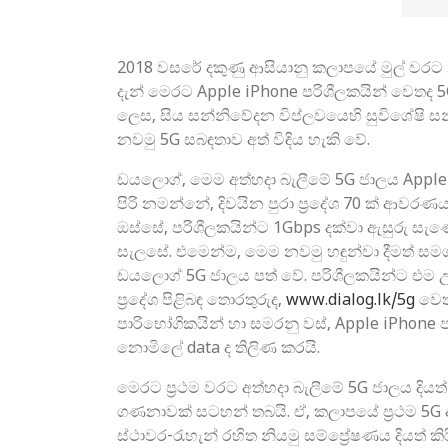
2018 වසරේ දකුණු ආසියානු කලාපයේ මුල් වරට 5
දැන් මෙරට Apple iPhone පරිශීලකයින් වෙතද 5G 
ලෙස, සිය සන්නිවේදන විප්ලවයෙහි සුවිශේෂි සන
නවමු 5G සබඳතාව අත් විඳිය හැකි වේ.‍
ඩයලොග්, මෙම අත්හදා බැලීමේ 5G ජාලය Apple 
පිරි නමන්නේ, දිවයින පුරා ප්‍රදේශ 70 ක් ආවර
ඔස්සේ, පරිශීලකයින්ට 1Gbps දක්වා ඇසුරු සැණෙ
සැලසේ. එමෙන්ම, මෙම නවමු හඳුන්වා දීමත් ස
ඩයලොග් 5G ජාලය පත් වේ. පරිශීලකයින්ට එම උපා
ප්‍රදේශ පිළිබඳ තොරතුරුද,
www.dialog.lk/5g
වෙත 
පාරිභෝගිකයින් හා සමරනු වස්, Apple iPhone
නොමිලේ data ද තිලිණ කරයි.
‍මෙරට ප්‍රථම වරට අත්හදා බැලීමේ 5G ජාලය දිය
ගණනාවක් සටහන් තබයි. ඒ, කලාපයේ ප්‍රථම 5G අත්හද
ස්ථාවර-රැහැන් රහිත නියමු සම්ප්‍රේෂණය දියත්