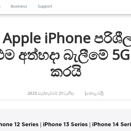
p
Business
Support
pple iPhone පරිශීලකය
රථම අත්හදා බැලීමේ 5
කරයි
2023 සැප්තැම්බර් 21වැනිදා (කොළඹදී)