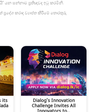
’ යන සන්නාම ප්‍රතිඥාවද ඉටු කරමිනි.
‍රදේශ කරාද ව්‍යාප්ත කිරීමේ තොරතුරු
 its
Dialog's Innovation
lada
Challenge Invites All
Innovators to...