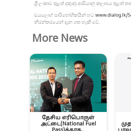
ශ්‍රී ලංකාව තුළත් දකුණු ආසියානු කලාපය තුළත්
ඩයලොග් පාරිභෝගිකයින් හට
www.dialog.lk/5
නිරන්තරයෙන් දැන ගත හැකි වේ.
More News
தேசிய எரிபொருள்
அட்டை(National Fuel
மு
Pass)க்காக...
பாவ