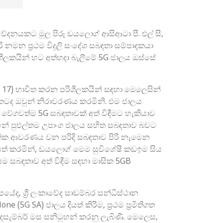
ේදනයකට මුල පිරූ ඩයලොග් ආසිආටා පී. එල් සී,
ි නමන ප්‍රථම විදුලි සංදේශ සබඳතා සම්පාදකයා
ශීලකයින් හට අත්හදා බැලීමේ 5G ජාලය ඔස්සේ
 17) භාවිත කරන පරිශීලකයින් සඳහා මෙලෙසින්
 වෙතටද ඔවුන් නිරාවරණය කරමිනි. එම ජාලය
දි වේගවත්ම 5G සබඳතාවක් අත් විඳීමට හැකියාව
නේ පුළුල්තම උපාංග ජාලය සහිත සබඳතාව බවට
‍රික්ක ආවරණය වන පරිදි සබඳතාව පිරි නැමෙන
යත් කරමින්, ඩයලොග් මෙම සුවිශේෂී කඩඉම සිය
ම සබඳතාව අත් විඳීම සඳහා මාසික 5GB
ේද, ශ්‍රී ලංකාවේද සාඩම්බර සන්ධිස්ථාන
(5G SA) ජාලය දියත් කිරීම, ප්‍රථම ප්‍රමිතිගත
දෙසැම්බර් මස සනිටුහන් කරනු ලැබිණි. මෙලෙස,