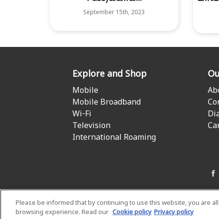
September 15th, 2023
Explore and Shop
Ou
Mobile
Ab
Mobile Broadband
Co
Wi-Fi
Di
Television
Ca
International Roaming
Please be informed that by continuing to use this website, you are a
browsing experience. Read our
Cookie policy
Privacy policy