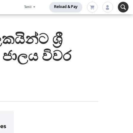
Reload & Pay
Tamil
ින්ට ශ්‍රී
G ජාලය විවර