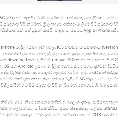
G සබඳතාව හඳුන්වා දීමේ පුරෝගාමියා වෙමින්, පෙරළිකාර සන්නිව
සබඳතාව පිරි නමමින්, ශ්‍රී ලංකාවේ අත්හදා බැලීමේ 5G සබඳතාව පිර
්ධිස්ථානයක් සනිටුහන් කරයි. ඒ අනුව, මෙරට Apple iPhone පරි
iPhone මාදිලි 12 හා ඉන් ඉහළ, iOS නවතම සංස්කරණය (version
ණය කෙරෙමින් ව්‍යාප්ත කෙරුණු ශ්‍රී ලංකාවේ සුවිශාලතම 5G ජාලය
න් download කර ගැනීමත්, upload කිරීමත් සිදු කර ගත හැකි පරි
මග iOS සහ Android උපාංග මාදිලි ගණනාවකටද සහය දක්වන දිවයි
ංග පිළිබඳ විස්තරද, කොළඹ ඇතුළුව දිවයින පුරා තෝරාගත් දිස්ත්
පිවිසීමෙන් දැන ගත හැකිය. අත්හදා බැලීමේ 5G ජාලය මෙලෙස දි
 පරිශීලකයින් හට 5G සබඳතාව පිරි නැමීමෙන් නොනැවතී, එම අසමස
ත් කිරීමේ මෙම නිවේදනයත් සමගින්, ඩයලොග් දකුණු ආසියානු කලාපය
ා බැලීමේ ජාලය දියත් කිරීම, ප්‍රථම 5G අත්හදා බැලීමේ Standalone 
 කිරීම ආදියයි. ඩයලොග් එම සුවිශේෂී සන්ධිස්ථානයන් 2018 වසරේ 