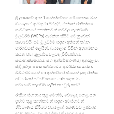
ශ්‍රී ලංකාවේ අංක 1 සන්නිවේදන සම්පාදකයා වන
ඩයලොග් ආසිආටා පීඑල්සී, එක්සත් ජාතීන්ගේ
සංවිධානයේ කාන්තාවන් සවිබල ගැන්වීමේ
මූලධර්ම (WEPs) ආරක්ෂා කිරීම වෙනුවෙන්
කැපවෙයි. එම මුලධර්ම සඳහා අත්සන් තබන
පාර්ශවයක් ලෙසින්, ඩයලොග් විසින් අනුගමනය
කරන DEI මූලධර්මවලටද (විවිධත්වය,
සමානාත්මතාවය, සහ අන්තර්කරණය) අනුකුලව,
ස්ත්‍රී පුරුෂ සමානාත්මතාවය ප්‍රවර්ධනය කරන,
විවිධත්වයෙන් හා අන්තර්කරණයෙන් යුතු රැකියා
පරිසරයක් පවත්වාගෙන යාම සඳහා සිය
සමාගමේ කැපවීම යළිත් තහවුරු කරයි.
රැකියා ස්ථානය තුළ මෙන්ම, වෙළෙඳ පොළ සහ
ප්‍රජාව තුළ කාන්තාවන් සඳහා අවස්ථාවන්
නිර්මාණය කිරීමට ඩයලොග් අඛණ්ඩව උත්සාහ
දරන අතරම, එම ප්‍රයත්නයන් සමග මෙම