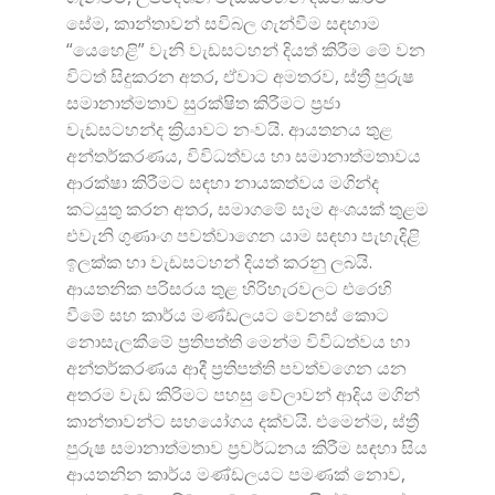
සේම, කාන්තාවන් සවිබල ගැන්වීම සඳහාම
“යෙහෙළි” වැනි වැඩසටහන් දියත් කිරීම මේ වන
විටත් සිදුකරන අතර, ඒවාට අමතරව, ස්ත්‍රී පුරුෂ
සමානාත්මතාව සුරක්ෂිත කිරීමට ප්‍රජා
වැඩසටහන්ද ක්‍රියාවට නංවයි. ආයතනය තුළ
අන්තර්කරණය, විවිධත්වය හා සමානාත්මතාවය
ආරක්ෂා කිරීමට සඳහා නායකත්වය මගින්ද
කටයුතු කරන අතර, සමාගමේ සෑම අංශයක් තුළම
එවැනි ගුණාංග පවත්වාගෙන යාම සඳහා පැහැදිළි
ඉලක්ක හා වැඩසටහන් දියත් කරනු ලබයි.
ආයතනික පරිසරය තුළ හිරිහැරවලට එරෙහි
වීමේ සහ කාර්ය මණ්ඩලයට වෙනස් කොට
නොසැලකීමේ ප්‍රතිපත්ති මෙන්ම විවිධත්වය හා
අන්තර්කරණය ආදී ප්‍රතිපත්ති පවත්වගෙන යන
අතරම වැඩ කිරිමට පහසු වේලාවන් ආදිය මගින්
කාන්තාවන්ට සහයෝගය දක්වයි. එමෙන්ම, ස්ත්‍රී
පුරුෂ සමානාත්මතාව ප්‍රවර්ධනය කිරීම සඳහා සිය
ආයතනින කාර්ය මණ්ඩලයට පමණක් නොව,