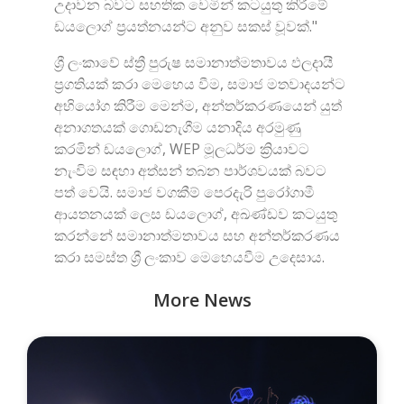
උදාවන බවට සහතික වෙමින් කටයුතු කිරීමේ
ඩයලොග් ප්‍රයත්නයන්ට අනුව සකස් වූවක්."
ශ්‍රී ලංකාවේ ස්ත්‍රී පුරුෂ සමානාත්මතාවය ඵලදායී
ප්‍රගතියක් කරා මෙහෙය වීම, සමාජ මතවාදයන්ට
අභියෝග කිරීම මෙන්ම, අන්තර්කරණයෙන් යුත්
අනාගතයක් ගොඩනැගීම යනාදිය අරමුණු
කරමින් ඩයලොග්, WEP මූලධර්ම ක්‍රියාවට
නැංවිම සඳහා අත්සන් තබන පාර්ශවයක් බවට
පත් වෙයි. සමාජ වගකීම් පෙරදැරි පුරෝගාමී
ආයතනයක් ලෙස ඩයලොග්, අඛණ්ඩව කටයුතු
කරන්නේ සමානාත්මතාවය සහ අන්තර්කරණය
කරා සමස්ත ශ්‍රී ලංකාව මෙහෙයවීම උදෙසාය.
More News