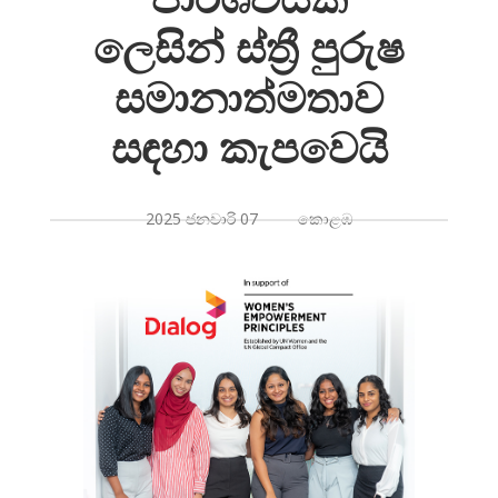
ලෙසින් ස්ත්‍රී පුරුෂ
සමානාත්මතාව
සඳහා කැපවෙයි
2025 ජනවාරි 07 කොළඹ