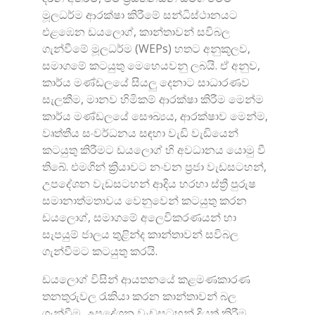
මූලධර්ම ආරක්ෂා කිරීමේ සන්ධිස්ථානයට
එළඹෙන ඩයලොග්, කාන්තාවන් සවිබල
ගැන්වීමේ මූලධර්ම (WEPs) හතට අනුකූලව,
සමාගමේ කටයුතු මෙහෙයවනු ලබයි. ඒ අනුව,
කාර්ය මණ්ඩලයේ සියලු දෙනාට සාධාරණව
සැලකීම, මානව හිමිකම් ආරක්ෂා කිරීම මෙන්ම
කාර්ය මණ්ඩල‌යේ සෞඛ්‍යය, ආරක්ෂාව මෙන්ම,
වෘත්තීය සංවර්ධනය සඳහා වැඩි වැඩියෙන්
කටයුතු කිරීමට ඩයලොග් හි අවධානය යොමු වී
තිබේ. එමගින් ක්‍රියාවට නංවන ප්‍රජා වැඩසටහන්,
උපදේශන වැඩසටහන් ආදිය හරහා ස්ත්‍රී පුරුෂ
සමානාත්මතාවය වෙනුවෙන් කටයුතු කරන
ඩයලොග්, සමාගමේ අලෙවිකරණයන් හා
සැපයුම් ජාලය තුළින්ද කාන්තාවන් සවිබල
ගැන්වීමට කටයුතු කරයි.
ඩයලොග් විසින් ආයතනයේ කළමණකාරණ
තනතුරුවල රැකියා කරන කාන්තාවන් බල
ගැන්වීම, උපදේශන වැඩසටහන් දියත් කිරීම