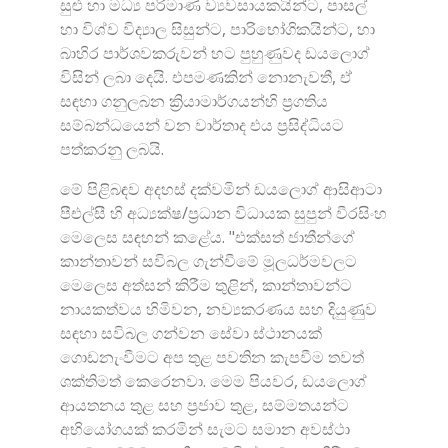
සුළු හා මධ්‍ය පරිමාණ ව්‍යවසායකයින්ට, පාසල්
හා විශ්ව විද්‍යාල සිසුන්ට, පාරිභෝගිකයින්ට, හා
බාහිර පාර්ශවකරුවන් හට පුහුණුවද ඩයලොග්
විසින් ලබා දෙයි. එපමණකින් නොනැවතී, ඒ
සඳහා ගනුලබන ක්‍රියාමාර්ගයන්හි ප්‍රගතිය
සම්බන්ධයෙන් වන වාර්තාද එය ප්‍රසිද්ධියට
පත්කරනු ලබයි.
මේ පිළිබඳව අදහස් දක්වමින් ඩයලොග් ආසිආටා
පීඑල්සී හි අධ්‍යක්ෂ/ප්‍රධාන විධායක සුපුන් වීරසිංහ
මෙලෙස සඳහන් කළේය. "එක්සත් ජාතීන්ගේ
කාන්තාවන් සවිබල ගැන්වීමේ මූලධර්මවලට
මෙලෙස අත්සන් කිරීම තුළින්, කාන්තාවන්ට
නායකත්වය හිමිවන, නව්‍යකරණය සහ දියුණුව
සඳහා සවිබල ගන්වන සේවා ස්ථානයක්
ගොඩනැංවීමට අප තුළ පවතින කැපවීම තවත්
ශක්තිමත් කෙරෙනවා. මෙම පියවර, ඩයලොග්
ආයතනය තුළ සහ ප්‍රජාව තුළ, සම්මතයන්ට
අභියෝගයක් කරමින් සැමට සමාන අවස්ථා