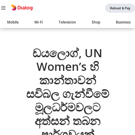
Reload & Pay
Main
Mobile
Wi-Fi
Television
Shop
Business
navigation
Body
ඩයලොග්, UN
Women’s හි
කාන්තාවන්
සවිබල ගැන්වීමේ
මූලධර්මවලට
අත්සන් තබන
පාර්ශවයක්