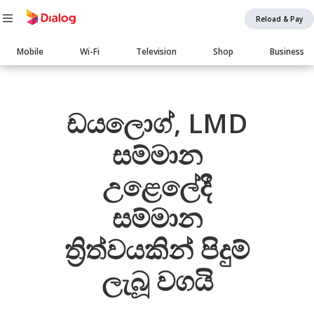
Reload & Pay
Main
Mobile
Wi-Fi
Television
Shop
Business
navigation
Body
ඩයලොග්, LMD
සම්මාන
උළෙලේදී
සම්මාන
ත්‍රිත්වයකින් පිදුම්
ලැබූ වගයි