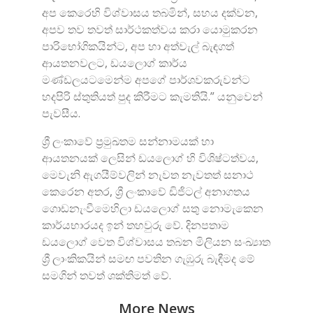
අප කෙරෙහි විශ්වාසය තබමින්, සහය දක්වන,
අපව තව තවත් සාර්ථකත්වය කරා යොමුකරන
පාරිභෝගිකයින්ට, අප හා අත්වැල් බැඳගත්
ආයතනවලට, ඩයලොග් කාර්ය
මණ්ඩලයටමෙන්ම අපගේ පාර්ශවකරුවන්ට
හදපිරි ස්තුතියත් පුද කිරීමට කැමතියි.” යනුවෙන්
පැවසීය.
ශ්‍රී ලංකාවේ ප්‍රමුඛතම සන්නාමයක් හා
ආයතනයක් ලෙසින් ඩයලොග් හි විශිෂ්ටත්වය,
මෙවැනි ඇගයීම්වලින් නැවත නැවතත් සනාථ
කෙරෙන අතර, ශ්‍රී ලංකාවේ ඩිජිටල් අනාගතය
ගොඩනැංවීමෙහිලා ඩයලොග් සතු නොමැකෙන
කාර්යභාරයද ඉන් තහවුරු වේ. දිනපතාම
ඩයලොග් වෙත විශ්වාසය තබන මිලියන සංඛ්‍යාත
ශ්‍රී ලාංකිකයින් සමඟ පවතින ගැඹුරු බැඳීමද මේ
සමගින් තවත් ශක්තිමත් වේ.
More News