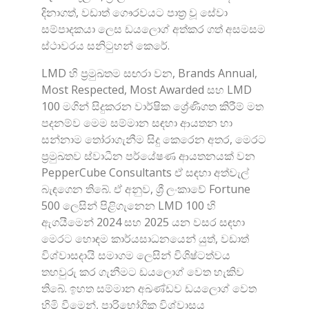
දිනාගත්, වඩාත් ගෞරවයට පාත්‍ර වූ සේවා
සම්පාදකයා ලෙස ඩයලොග් අත්කර ගත් අසමසම
ස්ථාවරය සනිටුහන් කෙරේ.
LMD හි ප්‍රමුඛතම සඟරා වන, Brands Annual,
Most Respected, Most Awarded සහ LMD
100 මගින් සිදුකරන වාර්ෂික ශ්‍රේණිගත කිරීම් මත
පදනම්ව මෙම සම්මාන සඳහා ආයතන හා
සන්නාම තෝරාගැනීම සිදු කෙරෙන අතර, මෙරට
ප්‍රමුඛතව ස්වාධීන පර්යේෂණ ආයතනයක් වන
PepperCube Consultants ඒ සඳහා අත්වැල්
බැඳගෙන තිබේ. ඒ අනුව, ශ්‍රී ලංකාවේ Fortune
500 ලෙසින් පිළිගැනෙන LMD 100 හි
ඇගයීමෙන් 2024 සහ 2025 යන වසර සඳහා
මෙරට හොඳම කාර්යසාධනයෙන් යුත්, වඩාත්
විශ්වාසදායි සමාගම ලෙසින් විශිෂ්ටත්වය
තහවුරු කර ගැනීමට ඩයලොග් වෙත හැකිව
තිබේ. ඉහත සම්මාන අඛණ්ඩව ඩයලොග් වෙත
හිමි වීමෙන්, පාරිභෝගික විශ්වාසය