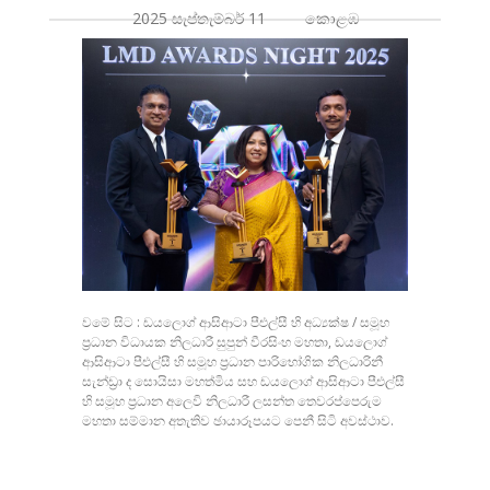
2025 සැප්තැම්බර් 11 කොළඹ
වමේ සිට : ඩයලොග් ආසිආටා පීඑල්සී හි අධ්‍යක්ෂ / සමූහ
ප්‍රධාන විධායක නිලධාරී සුපුන් වීරසිංහ මහතා, ඩයලොග්
ආසිආටා පීඑල්සී හි සමූහ ප්‍රධාන පාරිභෝගික නිලධාරිනී
සැන්ඩ්‍රා ද සොයිසා මහත්මිය සහ ඩයලොග් ආසිආටා පීඑල්සී
හි සමූහ ප්‍රධාන අලෙවි නිලධාරී ලසන්ත තෙවරප්පෙරුම
මහතා සම්මාන අතැතිව ඡායාරූපයට පෙනී සිටි අවස්ථාව.