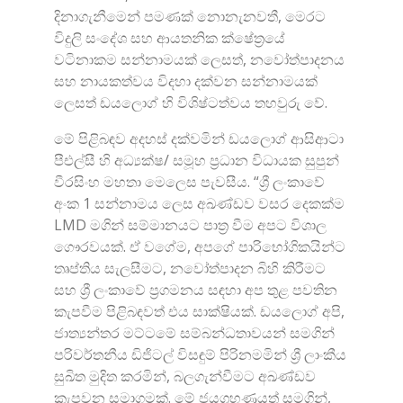
දිනාගැනීමෙන් පමණක් නොනැනවතී, මෙරට
විදුලි සංදේශ සහ ආයතනික ක්ෂේත්‍රයේ
වටිනාකම සන්නාමයක් ලෙසත්, නවෝත්පාදනය
සහ නායකත්වය විදහා දක්වන සන්නාමයක්
ලෙසත් ඩයලොග් හි විශිෂ්ටත්වය තහවුරු වේ.
මේ පිළිබඳව අදහස් දක්වමින් ඩයලොග් ආසිආටා
පීඑල්සී හි අධ්‍යක්ෂ/ සමූහ ප්‍රධාන විධායක සුපුන්
වීරසිංහ මහතා මෙලෙස පැවසීය. “ශ්‍රී ලංකාවේ
අංක 1 සන්නාමය ලෙස අඛණ්ඩව වසර දෙකක්ම
LMD මගින් සම්මානයට පාත්‍ර වීම අපට විශාල
ගෞරවයක්. ඒ වගේම, අපගේ පාරිභෝගිකයින්ට
තෘප්තිය සැලසීමට, නවෝත්පාදන බිහි කිරීමට
සහ ශ්‍රී ලංකාවේ ප්‍රගමනය සඳහා අප තුළ පවතින
කැපවීම පිළිබඳවත් එය සාක්ෂියක්. ඩයලොග් අපි,
ජාත්‍යන්තර මට්ටමේ සම්බන්ධතාවයන් සමගින්
පරිවර්තනීය ඩිජිටල් විසඳුම් පිරිනමමින් ශ්‍රී ලාංකීය
සුඛිත මුදිත කරමින්, බලගැන්වීමට අඛණ්ඩව
කැපවන සමාගමක්. මේ ජයග්‍රහණයත් සමගින්,