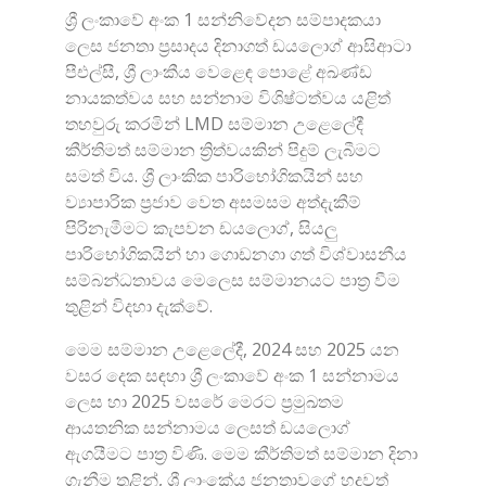
ශ්‍රී ලංකාවේ අංක 1 සන්නිවේදන සම්පාදකයා
ලෙස ජනතා ප්‍රසාදය දිනාගත් ඩයලොග් ආසිආටා
පීඑල්සී, ශ්‍රී ලාංකීය වෙළෙඳ පොළේ අඛණ්ඩ
නායකත්වය සහ සන්නාම විශිෂ්ටත්වය යළිත්
තහවුරු කරමින් LMD සම්මාන උළෙලේදී
කීර්තිමත් සම්මාන ත්‍රිත්වයකින් පිදුම් ලැබීමට
සමත් විය. ශ්‍රී ලාංකික පාරිභෝගිකයින් සහ
ව්‍යාපාරික ප්‍රජාව වෙත අසමසම අත්දැකීම්
පිරිනැමීමට කැපවන ඩයලොග්, සියලු
පාරිභෝගිකයින් හා ගොඩනගා ගත් විශ්වාසනීය
සම්බන්ධතාවය මෙලෙස සම්මානයට පාත්‍ර වීම
තුළින් විදහා දැක්වේ.
මෙම සම්මාන උළෙලේදී, 2024 සහ 2025 යන
වසර දෙක සඳහා ශ්‍රී ලංකාවේ අංක 1 සන්නාමය
ලෙස හා 2025 වසරේ මෙරට ප්‍රමුඛතම
ආයතනික සන්නාමය ලෙසත් ඩයලොග්
ඇගයීමට පාත්‍ර විණි. මෙම කීර්තිමත් සම්මාන දිනා
ගැනීම තුළින්, ශ්‍රී ලාංකේය ජනතාවගේ හදවත්