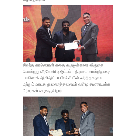
சிறந்த காணொளி கதை கூறலுக்கான விருதை
வென்றது வீரகேசரி டிஜிட்டல் - திறமை சான்றிதழை
டயலொக் ஆசிஆட்டா பிஎல்சியின் வர்த்தகநாம
மற்றும் ஊடக துணைத்தலைவர் ஹர்ஷ சமரநாயக்க
அவர்கள் வழங்குகிறார்