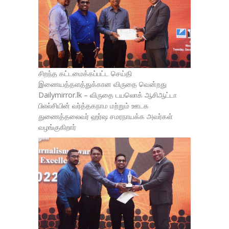
சிறந்த கட்டமைக்கப்பட்ட செய்தி
இணையத்தளத்துக்கான விருதை வென்றது
Dailymirror.lk – விருதை டயலொக் ஆசிஆட்டா
பிஎல்சியின் வர்த்தகநாம மற்றும் ஊடக
துணைத்தலைவர் ஹர்ஷ சமரநாயக்க அவர்கள்
வழங்குகிறார்