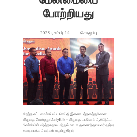
போற்றியது
2023 டிசம்பர் 14 கொழும்பு
சிறந்த கட்டமைக்கப்பட்ட செய்தி இணையத்தளத்துக்கான
விருதை வென்றது Dailyft.lk – விருதை டயலொக் ஆசிஆட்டா
பிஎல்சியின் வர்த்தகநாம மற்றும் ஊடக துணைத்தலைவர் ஹர்ஷ
சமரநாயக்க அவர்கள் வழங்குகிறார்