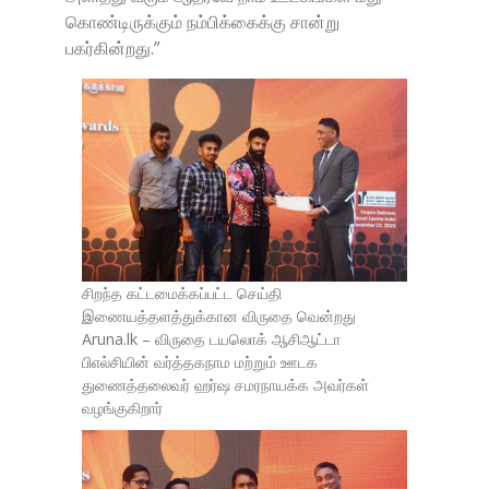
கொண்டிருக்கும் நம்பிக்கைக்கு சான்று
பகர்கின்றது.”
சிறந்த கட்டமைக்கப்பட்ட செய்தி
இணையத்தளத்துக்கான விருதை வென்றது
Aruna.lk – விருதை டயலொக் ஆசிஆட்டா
பிஎல்சியின் வர்த்தகநாம மற்றும் ஊடக
துணைத்தலைவர் ஹர்ஷ சமரநாயக்க அவர்கள்
வழங்குகிறார்