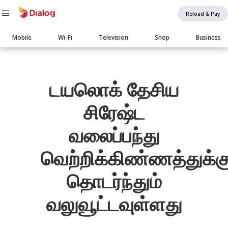
Reload & Pay
Main
Mobile
Wi-Fi
Television
Shop
Business
navigation
Body
டயலொக் தேசிய
சிரேஷ்ட
வலைப்பந்து
வெற்றிக்கிண்ணத்துக்க
தொடர்ந்தும்
வலுவூட்டவுள்ளது