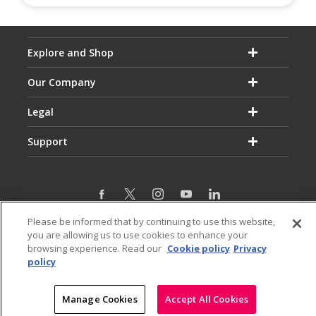
Explore and Shop
Our Company
Legal
Support
Please be informed that by continuing to use this website,
Email:
Hotline:
you are allowing us to use cookies to enhance your
service@dialog.lk
1777
browsing experience. Read our
Cookie policy
Privacy
© Dialog Axiata PLC. All Rights Reserved
policy
|
|
Privacy Notice
Terms & Conditions
Sitemap
Manage Cookies
Accept All Cookies