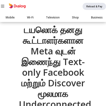
Reload & Pay
Main
Mobile
Wi-Fi
Television
Shop
Business
navigation
Body
டயலொக் தனது
கூட்டாளர்களான
Meta வுடன்
இணைந்து Text-
only Facebook
மற்றும் Discover
மூலமாக
Underconnected