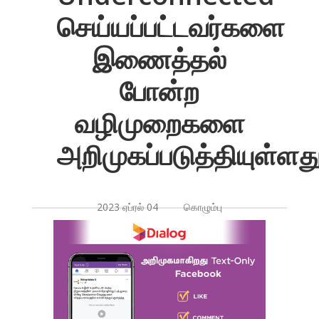
செய்யப்பட்டவர்களை
இணைத்தல்
போன்ற
வழிமுறைகளை
அறிமுகப்படுத்தியுள்ளத
2023 ஏப்ரல் 04 கொழும்பு