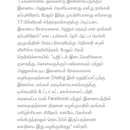
"டயலொக்கில், ஒவ்வொரு இலங்கையருக்கும்
இணைய அணுகல் அவசியமானது என்று நாங்கள்
நம்புகிறோம், மேலும் இந்த முயற்சியானது எங்களது
17 மில்லியன் சந்தாதாரர்களுக்கு அடிப்படை
இணைய சேவைகளை அணுக உதவும் என நாங்கள்
நம்புகிறோம்" என டயலொக் ஆசி ஆட்டா பிஎல்சி
குழுமத்தின் பிரதம நிறைவேற்று அதிகாரி சுபுன்
வீரசிங்க தெரிவித்தார். மேலும் அவர்
தெரிவிக்கையில், "டிஜிட்டல் இடைவெளிகளை
குறைத்து அனைவருக்கும் மலிவாகவும் மற்றும்
அணுகக்கூடிய இணையச் சேவைகளை
வழங்குவதற்கான Dialog இன் உறுதிப்பாட்டிற்கு
இணங்க, எங்கள் வாடிக்கையாளர்களுக்கு
டிஸ்கவரில் டேட்டா கட்டணங்களைப் பற்றி
கவலைப்படாமல் Facebook மற்றும் இணையத்தில்
உலாவுவதற்கான திறனை வழங்குவதில் நாங்கள்
மகிழ்ச்சியடைகிறோம். எனவே, அவர்கள்
எங்கிருந்தாலும் தொடர்பில் இருப்பதற்கான
வசதியை இது வழங்குகிறது" என்றார்.