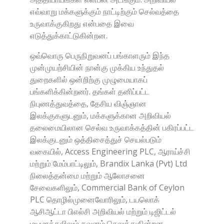
எவ்வாறு மக்களுக்கும் நாட்டிற்கும் செல்வத்தை
உருவாக்குகிறது என்பதை இவை
எடுத்துக்காட்டுகின்றன.
ஒவ்வொரு பெருநிறுவனப் பங்காளரும் இந்த
முன்முயற்சியின் நான்கு முக்கிய உந்துதல்
துறைகளில் ஒன்றிற்கு முழுமையாகப்
பங்களிக்கின்றனர். தங்கள் தனிப்பட்ட
நிபுணத்துவத்தை, தேசிய விஞ்ஞான
இலக்குகளுடனும், மக்களுக்கான அறிவியல்
தலைமையிலான செல்வ உருவாக்கத்தின் பகிரப்பட்ட
இலக்குடனும் ஒத்திசைத்துச் செயல்படும்
வகையில், Access Engineering PLC, ஆராய்ச்சி
மற்றும் மேம்பாட்டிலும், Brandix Lanka (Pvt) Ltd
நிலைத்தன்மை மற்றும் ஆலோசனை
சேவைகளிலும், Commercial Bank of Ceylon
PLC தொழில்முனைவோரிலும், டயலொக்
ஆசிஆட்டா பிஎல்சி அறிவியல் மற்றும் டிஜிட்டல்
மயமாக்கலிலும் கவனம் செலுத்துகின்றன.