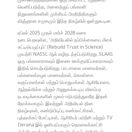
வெளிப்படுத்த, அனைத்துப் பங்காளி
நிறுவனங்களின் முக்கியப் பிரதிநிதிகளும்
விஞ்ஞான சமூகமும் இந்த நிகழ்வில் ஒன்றுகூடின.
ஏப்ரல் 2025 முதல் மார்ச் 2028 வரை
நடைபெறவுள்ள, 'அறிவியலில் நம்பிக்கையை மீளக்
கட்டியெழுப்பும்' (Rebuild Trust in Science)
முயற்சி NASSL ஆல் வழிநடத்தப்படுகிறது. SLAAS
ஒரு பங்காளராகவும் இணை ஊக்குவிப்பாளராகவும்
இதில் செயற்படுகிறது. பாடசாலை மாணவர்கள்,
பல்கலைக்கழக மாணவர்கள், கொள்கை
வகுப்பாளர்கள் மற்றும் பொதுமக்கள் ஆகியோரை,
ஆற்றல்மிக்க மற்றும் அணுகக்கூடிய விளம்பர
நடவடிக்கைகளின் மூலம் ஈடுபடுத்துவதே இதன்
நோக்கமாகும். இவற்றுள் அறிவியல் தின
நிகழ்வுகள், கண்டுபிடிப்பு கண்காட்சிகள்,
புத்தாக்கப் போட்டிகள், ஆசிரியர் பயிற்சி மற்றும் TV
Derana இல் ஒளிபரப்பாகும் தொலைக்காட்சி
அத்தியாயங்கள் என்பன அடங்கும். அறிவியல்