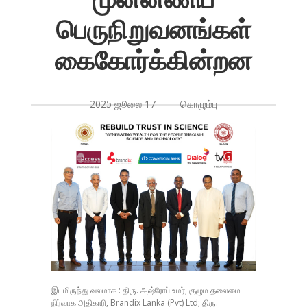
பெருநிறுவனங்கள்
கைகோர்க்கின்றன
2025 ஜூலை 17 கொழும்பு
இடமிருந்து வலமாக : திரு. அஷ்ரோப் உமர், குழும தலைமை
நிர்வாக அதிகாரி, Brandix Lanka (Pvt) Ltd; திரு.