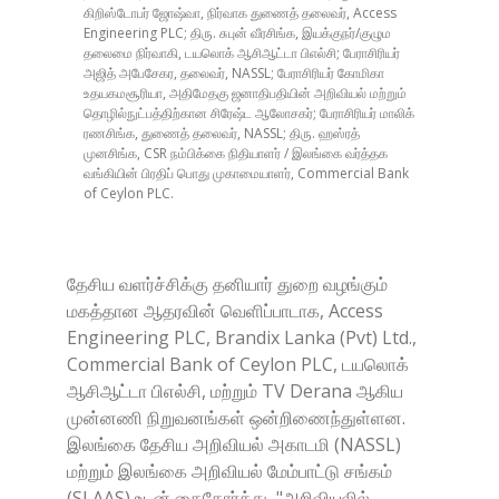
கிறிஸ்டோபர் ஜோஷ்வா, நிர்வாக துணைத் தலைவர், Access
Engineering PLC; திரு. சுபுன் வீரசிங்க, இயக்குநர்/குழும
தலைமை நிர்வாகி, டயலொக் ஆசிஆட்டா பிஎல்சி; பேராசிரியர்
அஜித் அபேசேகர, தலைவர், NASSL; பேராசிரியர் கோமிகா
உதயகமசூரியா, அதிமேதகு ஜனாதிபதியின் அறிவியல் மற்றும்
தொழில்நுட்பத்திற்கான சிரேஷ்ட ஆலோசகர்; பேராசிரியர் மாலிக்
ரணசிங்க, துணைத் தலைவர், NASSL; திரு. ஹஸ்ரத்
முனசிங்க, CSR நம்பிக்கை நிதியாளர் / இலங்கை வர்த்தக
வங்கியின் பிரதிப் பொது முகாமையாளர், Commercial Bank
of Ceylon PLC.
தேசிய வளர்ச்சிக்கு தனியார் துறை வழங்கும்
மகத்தான ஆதரவின் வெளிப்பாடாக, Access
Engineering PLC, Brandix Lanka (Pvt) Ltd.,
Commercial Bank of Ceylon PLC, டயலொக்
ஆசிஆட்டா பிஎல்சி, மற்றும் TV Derana ஆகிய
முன்னணி நிறுவனங்கள் ஒன்றிணைந்துள்ளன.
இலங்கை தேசிய அறிவியல் அகாடமி (NASSL)
மற்றும் இலங்கை அறிவியல் மேம்பாட்டு சங்கம்
(SLAAS) உடன் கைகோர்த்து, "அறிவியலில்