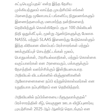
கட்டியெழுப்புதல்' என்ற இந்த தேசிய
முக்கியத்துவம் வாய்ந்த முயற்சியில் எங்கள்
அனைத்து மூலோபாயப் பங்களிப்பு நிறுவனங்களும்
இணைந்தமைக்கு மனமார்ந்த நன்றிகளைத்
தெரிவித்துக் கொள்கிறோம். ரூபா 100 மில்லியன்
நிதி ஒதுக்கீட்டில், மூன்று ஆண்டுகளுக்கு மேலாக
NASSL மற்றும் SLAAS இணைந்து மேற்கொள்ளும்
இந்த விரிவான விளம்பரப் பிரச்சாரங்கள் மற்றும்
ஊக்குவிப்புச் செயற்றிட்டங்கள் மூலம்,
பொதுமக்கள், அரசியல்வாதிகள், மற்றும் கொள்கை
வகுப்பாளர்கள் என அனைவரும், மக்களுக்கும்
தேசத்தின் வளர்ச்சிக்கும் இன்றியமையாத
அறிவியல் விடயங்களில் விஞ்ஞானிகளின்
ஆலோசனைகளை நம்பி ஏற்றுக்கொள்வார்கள் என
உறுதியாக நம்புகிறோம் என தெரிவித்தார்.
அறிவியலில் நம்பிக்கையை மீளுருவாக்குதல்"
பிரச்சாரத்தின் கீழ், வெகுஜன ஊடக விழிப்புணர்வு
முயற்சிகள் 2025 ஆம் ஆண்டு தொடங்கும் என