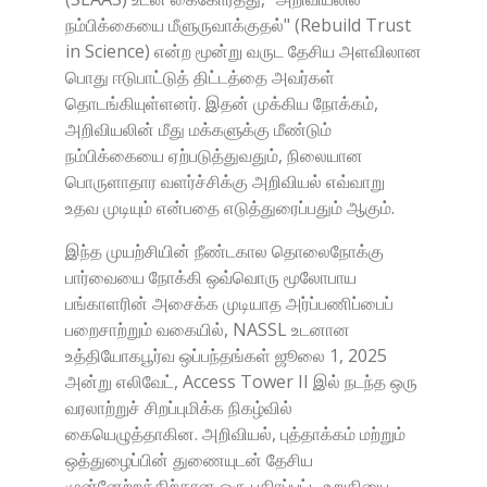
நம்பிக்கையை மீளுருவாக்குதல்" (Rebuild Trust
in Science) என்ற மூன்று வருட தேசிய அளவிலான
பொது ஈடுபாட்டுத் திட்டத்தை அவர்கள்
தொடங்கியுள்ளனர். இதன் முக்கிய நோக்கம்,
அறிவியலின் மீது மக்களுக்கு மீண்டும்
நம்பிக்கையை ஏற்படுத்துவதும், நிலையான
பொருளாதார வளர்ச்சிக்கு அறிவியல் எவ்வாறு
உதவ முடியும் என்பதை எடுத்துரைப்பதும் ஆகும்.
இந்த முயற்சியின் நீண்டகால தொலைநோக்கு
பார்வையை நோக்கி ஒவ்வொரு மூலோபாய
பங்காளரின் அசைக்க முடியாத அர்ப்பணிப்பைப்
பறைசாற்றும் வகையில், NASSL உடனான
உத்தியோகபூர்வ ஒப்பந்தங்கள் ஜூலை 1, 2025
அன்று எலிவேட், Access Tower II இல் நடந்த ஒரு
வரலாற்றுச் சிறப்புமிக்க நிகழ்வில்
கையெழுத்தாகின. அறிவியல், புத்தாக்கம் மற்றும்
ஒத்துழைப்பின் துணையுடன் தேசிய
முன்னேற்றத்திற்கான ஒரு பகிரப்பட்ட உறுதியை