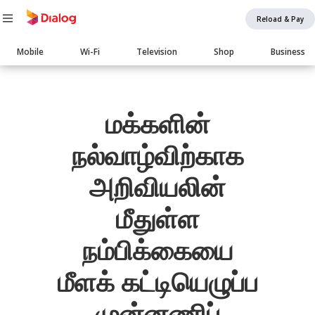
Reload & Pay
Main
Mobile
Wi-Fi
Television
Shop
Business
navigation
Body
மக்களின்
நல்வாழ்விற்காக
அறிவியலின்
மீதுள்ள
நம்பிக்கையை
மீளக் கட்டியெழுப்ப
முன்னணிப்