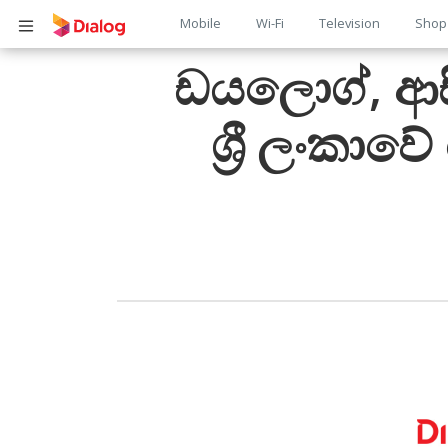
Main
Mobile
Wi-Fi
Television
Shop
Body
navigation
ඩයලොග්, ආස
ශ්‍රී ලංකා