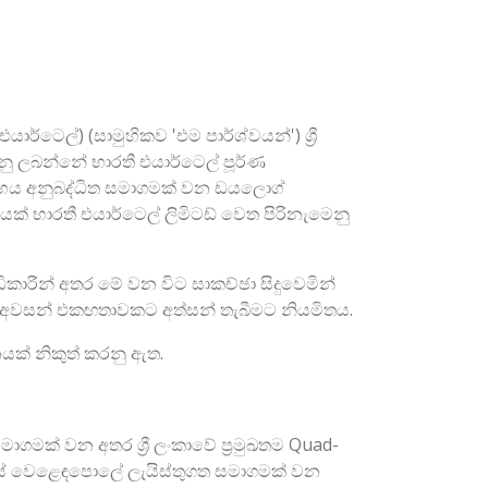
්ටෙල්) (සාමුහිකව 'එම පාර්ශ්වයන්') ශ්‍රී
ු ලබන්නේ භාරතී එයාර්ටෙල් පූර්ණ
මූහය අනුබද්ධිත සමාගමක් වන ඩයලොග්
් භාරතී එයාර්ටෙල් ලිමිටඩ් වෙත පිරිනැමෙනු
ාරීන් අතර මේ වන විට සාකච්ඡා සිදුවෙමින්
් අවසන් එකඟතාවකට අත්සන් තැබීමට නියමිතය.
යක් නිකුත් කරනු ඇත.
ගමක් වන අතර ශ්‍රී ලංකාවේ ප්‍රමුඛතම Quad-
කොටස් වෙළෙඳපොලේ ලැයිස්තුගත සමාගමක් වන