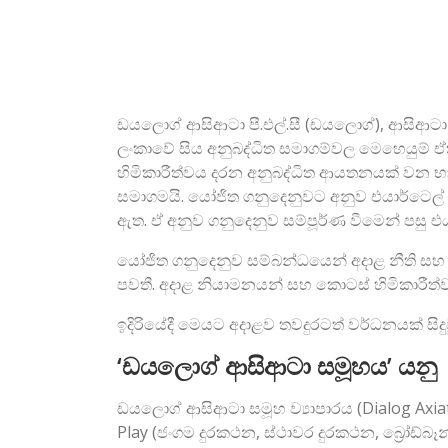
ඩයලොග් ආසිආටා පී.එල්.සී (ඩයලොග්), ආසිආටා බර්
ලංකාවේ සිය අනුබද්ධිත සමාගම්වල මෙහෙයුම් 
හිමිකාරීත්වය දරන අනුබද්ධිත ආයතනයක් වන භා
සමාගමයි. යෝජිත ගනුදෙනුවට අනුව එයාර්ටෙල් 
ඇත. ඒ අනුව ගනුදෙනුව සම්පූර්ණ වීමෙන් පසු
යෝජිත ගනුදෙනුව සම්බන්ධයෙන් අදාළ නීති සහ 
පවතී. අදාළ නියාමනයන් සහ කොටස් හිමිකාරීත
ඉදිරියේදී මෙයට අදාළව තවදුරටත් වර්ධනයක් ස
‘ඩයලොග් ආසිආටා සමූහය’ යනු
ඩයලොග් ආසිආටා සමූහ ව්‍යාපාරය (Dialog Axiat
Play (ජංගම දුරකථන, ස්ථාවර දුරකථන, බ්‍රෝඩ්