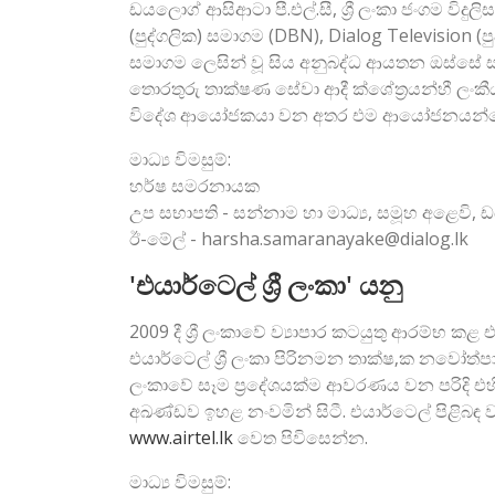
ඩයලොග් ආසිආටා පී.එල්.සී, ශ්‍රී ලංකා ජංගම ව
(පුද්ගලික) සමාගම (DBN), Dialog Television (පු
සමාගම ලෙසින් වූ සිය අනුබද්ධ ආයතන ඔස්සේ ස්ථ
තොරතුරු තාක්ෂණ සේවා ආදී ක්ශේත්‍රයන්හී ලංක
විදේශ ආයෝජකයා වන අතර එම ආයෝජනයන්ගේ 
මාධ්‍ය විමසුම්:
හර්ෂ සමරනායක
උප සභාපති - සන්නාම හා මාධ්‍ය, සමූහ අළෙවි, 
ඊ-මේල් - harsha.samaranayake@dialog.lk
'එයාර්ටෙල් ශ්‍රී ලංකා' යනු
2009 දී ශ්‍රී ලංකාවේ ව්‍යාපාර කටයුතු ආරම්භ ක
එයාර්ටෙල් ශ්‍රී ලංකා පිරිනමන තාක්ෂ‚ක නවෝත්පාද
ලංකාවේ සෑම ප්‍රදේශයක්ම ආවරණය වන පරිදි එහ
අඛණ්ඩව ඉහළ නංවමින් සිටී. එයාර්ටෙල් පිළිබඳ
www.airtel.lk
වෙත පිවිසෙන්න.
මාධ්‍ය විමසුම්: