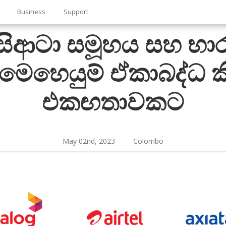
Business
Support
ිආටා සමූහය සහ භාරත
වේ මෙහෙයුම් ඒකාබද්ධ ක
එකඟතාවකට
May 02nd, 2023 Colombo