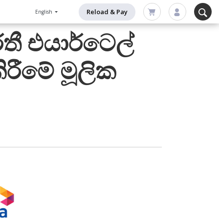
Reload & Pay
English
ී එයාර්ටෙල්
ිරීමේ මූලික