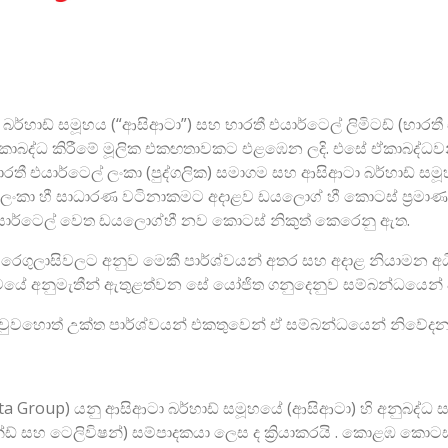
හාඩ් සමූහය (“ආසිආටා”) සහ භාරතී එයාර්ටෙල් ලිමිටඩ් (භාරතී එයාර
ඒකාබද්ධ කිරීමේ මූලික එකඟතාවකට එළඹෙන ලදි. එසේ ඒකාබද්ධවන
රතී එයාර්ටෙල් ලංකා (පුද්ගලික) සමාගම සහ ආසිආටා බර්හාඩ් ස
ලංකා හී සාධාරණ වටිනාකමට අදාළව ඩයලොග් හී කොටස් ප්‍රමාණයක
 එයාර්ටෙල් වෙත ඩයලොග්හී නව කොටස් නිකුත් කෙරෙනු ඇත.
රෙගුලාසිවලට අනුව මෙකී පාර්ශ්වයන් අතර සහ අදාළ නියාමන අධික
්වයේ අනුමැතීන් ඇතුළත්වන සේ යෝජිත ගනුදෙනුව සම්බන්ධයෙන
ිදුවුවහොත් උක්ත පාර්ශ්වයන් එකතුවෙන් ඒ සම්බන්ධයෙන් නිවේදන
a Group) යනු ආසිආටා බර්හාඩ් සමූහයේ (ආසිආටා) හි අනුබද්ධ සමා
බෑන්ඩ් සහ ටෙලිවිෂන්) සම්පාදකයා ලෙස ද ක්‍රියාකරයි . කොළඹ 