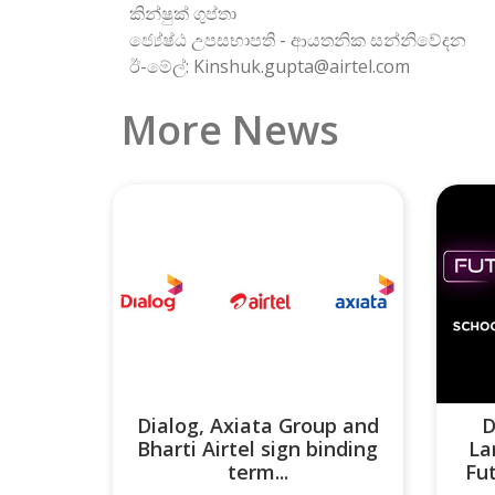
කින්ෂුක් ගුප්තා
ජ්‍යේෂ්ඨ උපසභාපති - ආයතනික සන්නිවේදන
ඊ-මේල්: Kinshuk.gupta@airtel.com
More News
Dialog, Axiata Group and
D
Bharti Airtel sign binding
La
term...
Fu