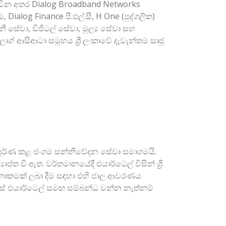
ේ සිටින අතර Dialog Broadband Networks
 Dialog Finance පී.එල්.සී, H One (පුද්ගලික)
 සේවා, ඩිජිටල් සේවා, මුල්‍ය සේවා සහ
් ආසිආටා සමූහය ශ්‍රී ලංකාවේ දැවැන්තම සෘජු
් සම්පූර්ණ කළ ජංගම සන්නිවේදන සේවා සමාගමයි.
ප්ත වී ඇත. වර්තමානයේදී එයාර්ටෙල් විසින් ශ්‍රී
ටිනාකමක් ලබා දීම සඳහා එහි ජාල ආවරණය
ස්සේ එයාර්ටෙල් සමඟ සම්බන්ධ වන්න නැත්නම්