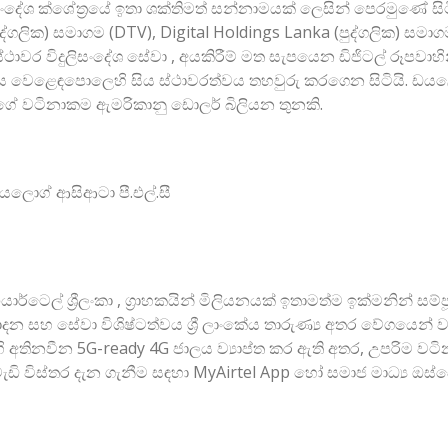
ිදුලිසංදේශ ක්ශේත්‍රයේ ඉතා ශක්තිමත් සන්නාමයක් ලෙසින් පෙරමුණ
ද්ගලික) සමාගම (DTV), Digital Holdings Lanka (පුද්ගලික) සමාගම,
ාවර විදුලිසංදේශ සේවා , අයකිරීම් මත සැපයෙන ඩිජිටල් රූපවාහිනී
ීය වෙළෙඳපොලෙහි සිය ස්ථාවරත්වය තහවුරු කරගෙන සිටියි. ඩයලොග
වටිනාකම ඇමරිකානු ඩොලර් බිලියන තුනකි.
ඩයලොග් ආසිආටා පී.එල්.සී
ළ එයාර්ටෙල් ශ්‍රීලංකා , ග්‍රාහකයින් මිලියනයක් ඉතාමත්ම ඉක්මනින
න සහ සේවා විශිෂ්ටත්වය ශ්‍රී ලාංකේය තාරුණ්‍ය අතර වේගයෙන් ව්‍යා
ි අතිනවීන 5G-ready 4G ජාලය ව්‍යාප්ත කර ඇති අතර, උපරිම ව
 වැඩි විස්තර දැන ගැනීම සඳහා MyAirtel App හෝ සමාජ මාධ්‍ය ඔ