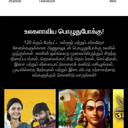
channel
Television
Mini
உலகளாவிய பொழுதுபோக்கு!
120 க்கும் மேற்பட்ட உள்ளூர் மற்றும் சர்வதேச
சேனல்களுக்கான அணுகலுடன் பொழுதுபோக்கு உலகில்
மூழ்குங்கள். உலகின் ஒவ்வொரு மூலையிலிருந்தும் சிறந்த
திரைப்படங்கள், தொலைக்காட்சித் தொடர்கள், செய்திகள்,
இசை மற்றும் விளையாட்டுகளைக் கண்டு மகிழுங்கள்,
முடிவில்லாத தேர்வுகள் மற்றும் இடைவிடாத உற்சாகத்தை
உங்களுக்குக் கொண்டு வாருங்கள்!