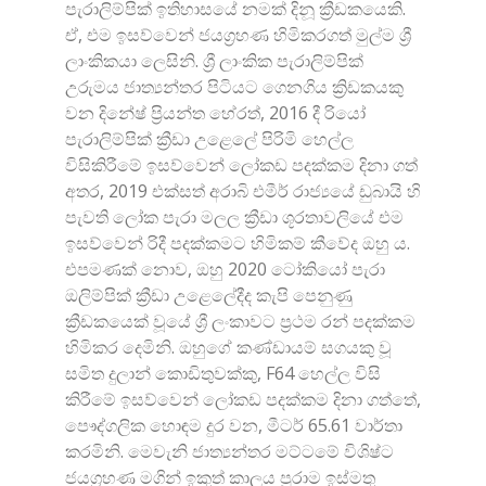
පැරාලිම්පික් ඉතිහාසයේ නමක් දිනූ ක්‍රීඩකයෙකි.
ඒ, එම ඉසව්වෙන් ජයග්‍රහණ හිමිකරගත් මුල්ම ශ්‍රී
ලාංකිකයා ලෙසිනි. ශ්‍රී ලාංකික පැරාලිම්පික්
උරුමය ජාත්‍යන්තර පිටියට ගෙනගිය ක්‍රිඩකයකු
වන දිනේෂ් ප්‍රියන්ත හේරත්, 2016 දී රියෝ
පැරාලිම්පික් ක්‍රීඩා උළෙලේ පිරිමි හෙල්ල
විසිකිරීමේ ඉසව්වෙන් ලෝකඩ පදක්කම දිනා ගත්
අතර, 2019 එක්සත් අරාබි එමීර් රාජ්‍යයේ ඩුබායි හි
පැවති ලෝක පැරා මලල ක්‍රීඩා ශූරතාවලියේ එම
ඉසව්වෙන් රිදී පදක්කමට හිමිකම් කීවේද ඔහු ය.
එපමණක් නොව, ඔහු 2020 ටෝකියෝ පැරා
ඔලිම්පික් ක්‍රීඩා උළෙලේදීද කැපි පෙනුණු
ක්‍රීඩකයෙක් වූයේ ශ්‍රී ලංකාවට ප්‍රථම රන් පදක්කම
හිමිකර දෙමිනි. ඔහුගේ කණ්ඩායම් සගයකු වූ
සමිත දුලාන් කොඩිතුවක්කු, F64 හෙල්ල විසි
කිරීමේ ඉසව්වෙන් ලෝකඩ පදක්කම දිනා ගත්තේ,
පෞද්ගලික හොඳම දුර වන, මීටර් 65.61 වාර්තා
කරමිනි. මෙවැනි ජාත්‍යන්තර මට්ටමේ විශිෂ්ට
ජයග්‍රහණ මගින් ඉකුත් කාලය පුරාම ඉස්මතු