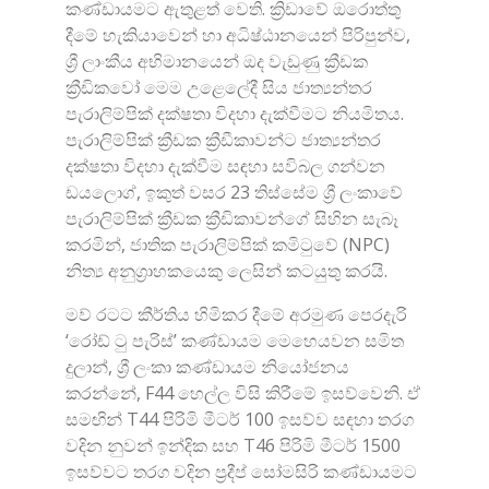
කණ්ඩායමට ඇතුළත් වෙති. ක්‍රිඩාවේ ඔරොත්තු
දීමේ හැකියාවෙන් හා අධිෂ්ඨානයෙන් පිරිපුන්ව,
ශ්‍රී ලාංකීය අභිමානයෙන් ඔද වැඩුණු ක්‍රීඩක
ක්‍රීඩිකවෝ මෙම උළෙලේදී සිය ජාත්‍යන්තර
පැරාලිම්පික් දක්ෂතා විදහා දැක්වීමට නියමිතය.
පැරාලිම්පික් ක්‍රීඩක ක්‍රීඩීකාවන්ට ජාත්‍යන්තර
දක්ෂතා විදහා දැක්වීම සඳහා සවිබල ගන්වන
ඩයලොග්, ඉකුත් වසර 23 තිස්සේම ශ්‍රී ලංකාවේ
පැරාලිම්පික් ක්‍රීඩක ක්‍රීඩිකාවන්‌ගේ සිහින සැබෑ
කරමින්, ජාතික පැරාලිම්පික් කමිටුවේ (NPC)
නිත්‍ය අනුග්‍රාහකයෙකු ලෙසින් කටයුතු කරයි.
මව් රටට කීර්තිය හිමිකර දීමේ අරමුණ පෙරදැරි
‘රෝඩ් ටු පැරිස්’ කණ්ඩායම මෙහෙයවන සමිත
දුලාන්, ශ්‍රී ලංකා කණ්ඩායම නියෝජනය
කරන්නේ, F44 හෙල්ල විසි කිරීමේ ඉසව්වෙනි. ඒ
සමඟින් T44 පිරිමි මීටර් 100 ඉසව්ව සඳහා තරග
වදින නුවන් ඉන්දික සහ T46 පිරිමි මීටර් 1500
ඉසව්වට තරග වදින ප්‍රදීප් සෝමසිරි කණ්ඩායමට