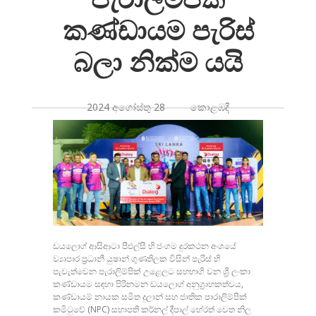
කණ්ඩායම පැරිස්
බලා නික්ම යයි
2024 අගෝස්තු 28 කොළඹදී
ඩයලොග් ආසිආටා පීඑල්සී හි ජංගම දුරකථන අංශයේ
ව්‍යාපාර ප්‍රධානී යුෂාන් ගුණතිලක විසින් පැරිස් හි
පැවැත්වෙන පැරාලිම්පික් උළෙලට සහභාගි වන ශ්‍රී ලංකා
කණ්ඩායම සඳහා පිරිනමන ඩයලොග් අනුග්‍රාහකත්වය,
කණ්ඩායම් නායක සමිත දුලාන් සහ ජාතික පාරාලිම්පික්
කමිටුවේ (NPC) සභාපති කර්නල් දීපාල් හේරත් වෙත නිල