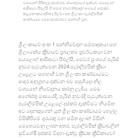
වශයෙන් පිරිනැමූ අවස්ථාව ඡායාරූපයේ දැක්වේ. ඩයලොග්
ආසිආටා පීඑල්සී හි සමාජ නවෝත්පාදන අංශයේ ජ්‍යෙෂ්ඨ
කළමනාකර අසිත් ද සිල්වා සහ ශ්‍රී ලංකා පැරාලිම්පික්
කණ්ඩායම මෙම අවස්ථාවට සහභාගි වූහ.
ශ්‍රී ලංකාවේ අංක 1 සන්නිවේදන සම්පාදකයා සහ
ශ්‍රී ලාංකේය ක්‍රීඩාවේ ප්‍රබලතම ප්‍රවර්ධකයා වන
ඩයලොග් ආසිආටා පීඑල්සී, මෙවර ප්‍රංශයේ පැරිස්
නුවර පැවැත්වෙන 2024 පැරාලිම්පික් ක්‍රීඩා
උළෙලට සහභාගී වන ශ්‍රී ලංකා කණ්ඩායමට
සාදර අනුග්‍රහය දක්වන බව පසුගියදා නිල
වශයෙන් නිවේදනය කරනු ලැබීය. මෙම
අගෝස්තු මාසයේදී, පැරිස් නුවරදී පැවැත්වෙන
පැරාලිම්පික් උළෙලේ දස්කම් දැක්වීමට නියමිත
අට දෙනකුගෙන් යුත් ශ්‍රී ලංකා කණ්ඩායම හෙල්ල
විසිකිරීමේ ශූරයකු වන සමිත දුලාන් විසින්
මෙහෙයවනු ලබන අතර, පැරාලිම්පික් ක්‍රීඩාවලින්
සුවිශේෂී දස්කම් විදහා දැක්වූ ක්‍රීඩක ක්‍රීඩිකාවෝ