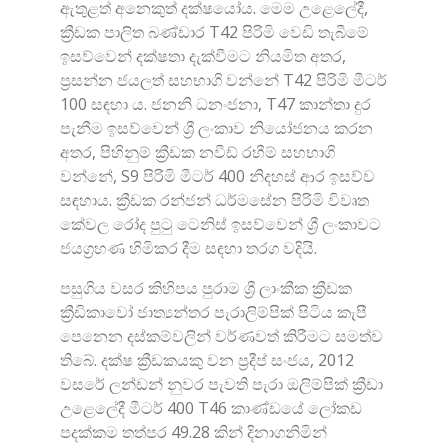
ඇතුළත් අනෙකුත් දක්ෂයෝය. මෙම උළෙලේදී,
ක්‍රීඩක පාලිත බණ්ඩාර T42 පිරිමි වෙඩි තැබීමේ
ඉසව්වෙන් දක්ෂතා දැක්වීමට නියමිත අතර,
ප්‍රසන්න ජයලත් සහභාගි වන්නේ T42 පිරිමි මීටර්
100 සඳහා ය. ජනනි ධනංජනා, T47 කාන්තා දුර
පැනීම ඉසව්වෙන් ශ්‍රී ලංකාව නියෝජනය කරන
අතර, පිහිනුම් ක්‍රීඩක නවීඩ් රහීම් සහභාගි
වන්නේ, S9 පිරිමි මීටර් 400 නිදහස් ආර ඉසව්ව
සඳහාය. ක්‍රීඩක රන්ජන් ධර්මසේන පිරිමි විවෘත
කේවල රෝද පුටු ටෙනිස් ඉසව්වෙන් ශ්‍රී ලංකාවට
ජයග්‍රහණ හිමිකර දීම සඳහා තරග වදියි.
පසුගිය වසර කිහිපය පුරාම ශ්‍රී ලාංකීක ක්‍රීඩක
ක්‍රීඩිකාවෝ ජාත්‍යන්තර පැරාලිම්පික් පිටිය කැපී
පෙනෙන දස්කම්වලින් වර්ණවත් කිරීමට සමත්ව
තිබේ. දක්ෂ ක්‍රීඩකයකු වන ප්‍රදීප් සංජය, 2012
වසරේ ලන්ඩන් නුවර පැවති පැරා ඔලිම්පික් ක්‍රීඩා
උළෙලේදී මීටර් 400 T46 කාණ්ඩයේ ලෝකඩ
පදක්කම තත්පර 49.28 කින් දිනාගනිමින්