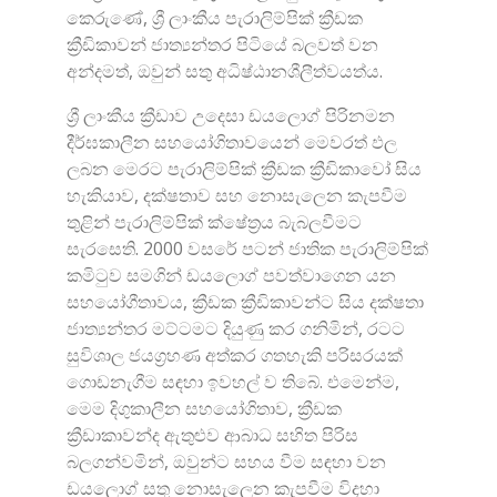
කෙරුණේ, ශ්‍රී ලාංකීය පැරාලිම්පික් ක්‍රීඩක
ක්‍රීඩිකාවන් ජාත්‍යන්තර පිටියේ බලවත් වන
අන්දමත්, ඔවුන් සතු අධිෂ්ඨානශීලීත්වයත්ය.
ශ්‍රී ලාංකීය ක්‍රීඩාව උදෙසා ඩයලොග් පිරිනමන
දීර්ඝකාලීන සහයෝගිතාවයෙන් මෙවරත් ඵල
ලබන මෙරට පැරාලිම්පික් ක්‍රීඩක ක්‍රීඩිකාවෝ සිය
හැකියාව, දක්ෂතාව සහ නොසැලෙන කැපවීම
තුළින් පැරාලිම්පික් ක්ෂේත්‍රය බැබලවීමට
සැරසෙති. 2000 වසරේ පටන් ජාතික පැරාලිම්පික්
කමිටුව සමගින් ඩයලොග් පවත්වාගෙන යන
සහයෝගීතාවය, ක්‍රීඩක ක්‍රීඩිකාවන්ට සිය දක්ෂතා
ජාත්‍යන්තර මට්ටමට දියුණු කර ගනිමින්, රටට
සුවිශාල ජයග්‍රහණ අත්කර ගතහැකි පරිසරයක්
ගොඩනැගීම සඳහා ඉවහල් ව තිබේ. එමෙන්ම,
මෙම දිගුකාලීන සහයෝගිතාව, ක්‍රීඩක
ක්‍රීඩාකාවන්ද ඇතුළුව ආබාධ සහිත පිරිස
බලගන්වමින්, ඔවුන්ට සහය වීම සඳහා වන
ඩයලොග් සතු නොසැලෙන කැපවීම විදහා