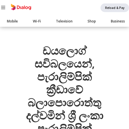
Reload & Pay
Main
Mobile
Wi-Fi
Television
Shop
Business
navigation
Body
ඩයලොග්
සවිබලයෙන්,
පැරාලිම්පික්
ක්‍රීඩාවේ
බලාපොරොත්තු
දල්වමින් ශ්‍රී ලංකා
පැරාලිම්පික්