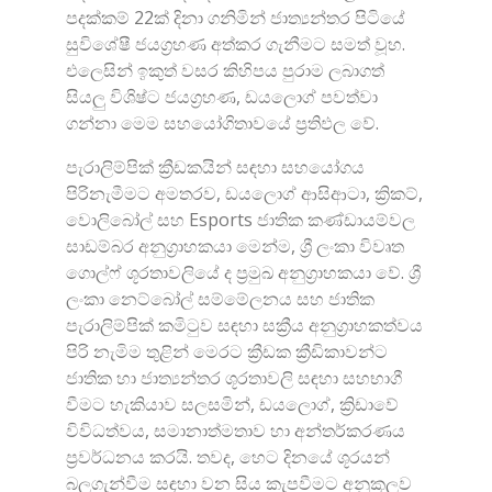
පදක්කම් 22ක් දිනා ගනිමින් ජාත්‍යන්තර පිටියේ
සුවිශේෂී ජයග්‍රහණ අත්කර ගැනීමට සමත් වූහ.
එලෙසින් ඉකුත් වසර කිහිපය පුරාම ලබාගත්
සියලු විශිෂ්ට ජයග්‍රහණ, ඩයලොග් පවත්වා
ගන්නා මෙම සහයෝගිතාවයේ ප්‍රතිඵල වේ.
පැරාලිම්පික් ක්‍රීඩකයින් සඳහා සහයෝගය
පිරිනැමීමට අමතරව, ඩයලොග් ආසිආටා, ක්‍රිකට්,
වොලිබෝල් සහ Esports ජාතික කණ්ඩායම්වල
සාඩම්බර අනුග්‍රාහකයා මෙන්ම, ශ්‍රී ලංකා විවෘත
ගොල්ෆ් ශූරතාවලියේ ද ප්‍රමුඛ අනුග්‍රාහකයා වේ. ශ්‍රී
ලංකා නෙට්බෝල් සම්මේලනය සහ ජාතික
පැරාලිම්පික් කමිටුව සඳහා සක්‍රීය අනුග්‍රාහකත්වය
පිරි නැමිම තුළින් මෙරට ක්‍රීඩක ක්‍රීඩිකාවන්ට
ජාතික හා ජාත්‍යන්තර ශූරතාවලි සඳහා සහභාගී
වීමට හැකියාව සලසමින්, ඩය‌ලොග්, ක්‍රිඩාවේ
විවිධත්වය, සමානාත්මතාව හා අන්තර්කරණය
ප්‍රවර්ධනය කරයි. තවද, හෙට දිනයේ ශූරයන්
බලගැන්වීම සඳහා වන සිය කැපවීමට අනුකූලව