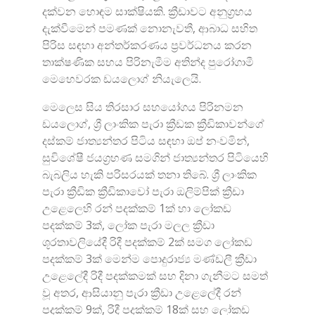
දක්වන හොඳම සාක්ෂියකි. ක්‍රීඩාවට අනුග්‍රහය
දැක්වීමෙන් පමණක් නොනැවතී, ආබාධ සහිත
පිරිස සඳහා අන්තර්කරණය ප්‍රවර්ධනය කරන
තාක්ෂණික සහය පිරිනැමීම අතින්ද පුරෝගාමී
මෙහෙවරක ඩයලොග් නියැලෙයි.
මෙලෙස සිය තිරසාර සහයෝගය පිරිනමන
ඩය‌ලොග්, ශ්‍රී ලාංකික පැරා ක්‍රීඩක ක්‍රීඩිකාවන්ගේ
දස්කම් ජාත්‍යන්තර පිටිය සඳහා ඔප් නංවමින්,
සුවිශේෂී ජයග්‍රහණ සමගින් ජාත්‍යන්තර පිටියෙහි
බැබලිය හැකි පරිසරයක් තනා තිබේ. ශ්‍රී ලාංකික
පැරා ක්‍රීඩික ක්‍රීඩිකාවෝ පැරා ඔලිම්පික් ක්‍රීඩා
උළෙලෙහි රන් පදක්කම් 1ක් හා ලෝකඩ
පදක්කම් 3ක්, ලෝක පැරා මලල ක්‍රීඩා
ශූරතාවලියේදී රිදී පදක්කම් 2ක් සමග ලෝකඩ
පදක්කම් 3ක් මෙන්ම පොදුරාජ්‍ය මණ්ඩලී ක්‍රීඩා
උළෙලේදී රිදී පදක්කමක් සහ දිනා ගැනීමට සමත්
වූ අතර, ආසියානු පැරා ක්‍රීඩා උළෙලේදී රන්
පදක්කම් 9ක්, රිදී පදක්කම් 18ක් සහ ලෝකඩ