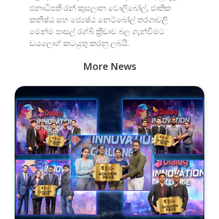
ජනාධිපති රන් කුසලාන වොලිබෝල්, ජාතික
කනිෂ්ඨ සහ ජ්‍යෙෂ්ඨ නෙට්බෝල් තරගාවලි
මෙන්ම පාසල් රග්බි ක්‍රීඩාව බල ගැන්වීමට
ඩයලොග් කටයුතු කරනු ලබයි.
More News