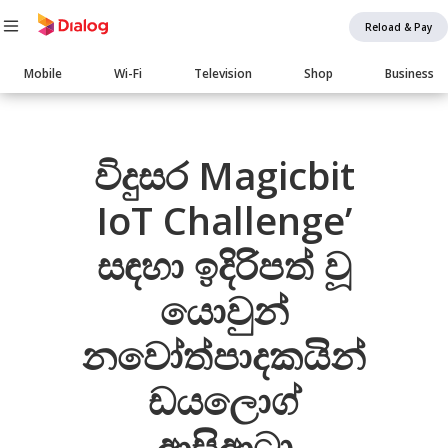
Reload & Pay
Main
Mobile
Wi-Fi
Television
Shop
Business
navigation
Body
විදුසර Magicbit
IoT Challenge’
සඳහා ඉදිරිපත් වූ
යොවුන්
නවෝත්පාදකයින්
ඩයලොග්
ආසිආටා