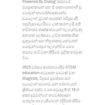
Powered By Dialog’ තරගයේ
ජයග්‍රාහකයන් සහ ඒ සඳහා සහභාගී වූ
යොවුන් නවෝත්පාදකයන්ව
ඩයලොග් ප්‍රධාන ආයතන පරිශ්‍රයේදී
පසුගියදා ඇගයීමට ලක් කරන ලදී. අති
නවීනතම තාක්ෂණයෙන් බලගැන්වුණු
අනාගත ලෝකයට උචිත තාක්ෂණික
දැනුමෙන් සහ නිපුණතාවයන්ගෙන්
යොවුන් පරපුර බලගැන්වීම මෙම
තරගය සංවිධාන කිරීමේ මූලික අරමුණ
විය.
2023 වර්ෂය ආරම්භයේදීම STEM
education අධ්‍යාපන මාධ්‍යක් වන
Magicbit, විදුසර පුවත්පත සහ
ඩයලොග් සමාගම යන පාර්ශවයන්
ත්‍රිත්වය එක්ව වයස අවුරුදු 8 ත් 18 ත්
අතර දරුවන්ගේ නවෝත්පාදන
සංකල්ප හා හැකියාවන් ඉදිරිපත් කිරීම