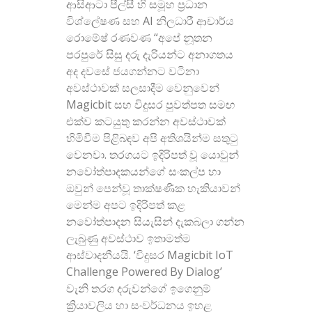
ආසිආටා පීල්සී හි සමූහ ප්‍රධාන
විශ්ලේෂණ සහ AI නිලධාරී ආචාර්ය
රොමේෂ් රණවණ “අපේ නූතන
පරපුරේ සිසු දරු දැරියන්ට අනාගතය
අද දවසේ ජයගන්නට වටිනා
අවස්ථාවක් සලසාදීම වෙනුවෙන්
Magicbit සහ විදුසර පුවත්පත සමඟ
එක්ව කටයුතු කරන්න අවස්ථාවක්
හිමිවීම පිළිබඳව අපි අතිශයින්ම සතුටු
වෙනවා. තරගයට ඉදිරිපත් වූ යොවුන්
නවෝත්පාදකයන්ගේ සංකල්ප හා
ඔවුන් පෙන්වූ තාක්ෂණික හැකියාවන්
මෙන්ම අපට ඉදිරිපත් කළ
නවෝත්පාදන සියැසින් දැකබලා ගන්න
ලැබුණු අවස්ථාව ඉතාමත්ම
ආස්වාදනීයයි. ‘විදුසර Magicbit IoT
Challenge Powered By Dialog’
වැනි තරග දරුවන්ගේ ඉගෙනුම්
ක්‍රියාවලිය හා සංවර්ධනය ඉහළ