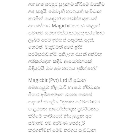
අනාගත පරපුර සූදානම් කිරීමේ වගකීම
අප සතුයි. මෙවැනි තරගයක් සංවිධාන
කරමින් යොවුන් නවෝත්පාදකයන්
අගයන්නට Magicbit සහ ඩයලොග්
සමාගම සමඟ එක්ව කටයුතු කරන්නට
ලැබීම අපට ඉමහත් සතුටක්. අදත්,
හෙටත්, මතුවටත් අපේ ඉදිරි
පරම්පරාවන්ට ප්‍රතිලාභ රැසක් අත්වන
අත්කරදෙන කදිම ආයෝජනයක්
විදියටයි මම මේ තරගය දකින්නේ.”
Magicbit (Pvt) Ltd හි ප්‍රධාන
මෙහෙයුම් නිලධාරී හා සම නිර්මාතෘ
මිගාර අමිතෝදාන මහතා මෙසේ
සඳහන් කළේය. “නූතන පරම්පරාවට
ගැළපෙන නවෝත්පාදන ප්‍රවර්ධනය
කිරීමේ කාර්යයේ නියැළෙන අප
සමාගම එම අරමුණ පෙරදැරි
කරගනිමින් මෙම තරගය සංවිධාන