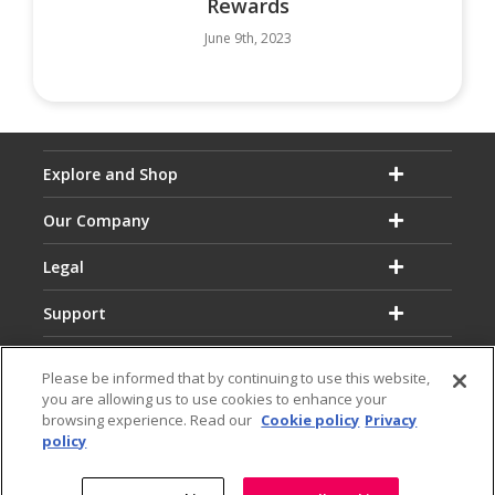
Rewards
June 9th, 2023
Explore and Shop
Our Company
Legal
Support
Please be informed that by continuing to use this website,
you are allowing us to use cookies to enhance your
browsing experience. Read our
Cookie policy
Privacy
policy
Email:
Hotline:
service@dialog.lk
1777
© Dialog Axiata PLC. All Rights Reserved