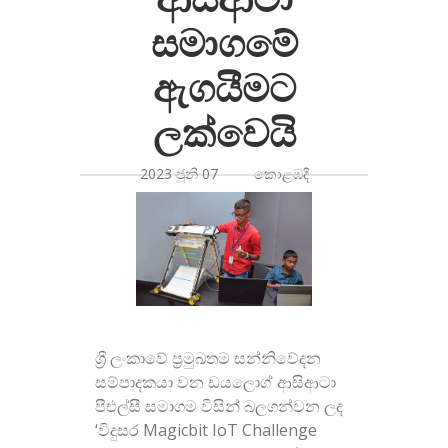
සමාගමේ
ඇගයීමට
ලක්වෙයි
2023 ජූනි 07 කොළඹදී
ශ්‍රී ලංකාවේ ප්‍රමුඛතම සන්නිවේදන
සම්පාදකයා වන ඩයලොග් ආසිආටා
පීඑල්සී සමාගම විසින් බලගන්වන ලද
‘විදුසර Magicbit IoT Challenge