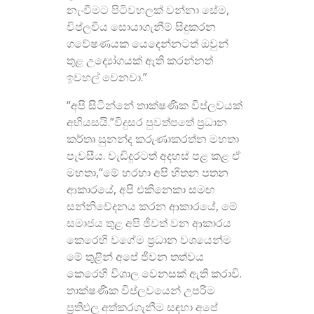
නැංවීමට පිටිවහලක් වන්නා සේම,
විප්ලවීය සොයාගැනීම් සිදුකරන
ගවේෂණයක යෙදෙන්නටත් ඔවුන්
තුළ උද්‍යෝගයක් ඇති කරන්නත්
ඉවහල් වෙනවා.”
“අපි සිටින්නේ තාක්ෂණික විප්ලවයක්
අභියසයි.”විදුසර පුවත්පතේ ප්‍රධාන
කර්තෘ සුනන්ද කරුණාකරත්න මහතා
පැවසීය. වැඩිදුරටත් අදහස් පළ කළ ඒ
මහතා,“මේ හරහා අපි හිතන පතන
ආකාරයේ, අපි එකිනෙකා සමඟ
සන්නිවේදනය කරන ආකාරයේ, මේ
සමාජය තුළ අපි ජීවත් වන ආකාරය
කෙරෙහි වගේම ප්‍රධාන වශයෙන්ම
මේ තුළින් අපේ ජීවන තත්වය
කෙරෙහි විශාල වෙනසක් ඇති කරාවි.
තාක්ෂණික විප්ලවයෙන් උපරිම
ප්‍රතිඵල අත්කරගැනීම සඳහා අපේ