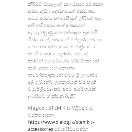
කිරීමට ඩයලොග් සහ විදුසර පුවත්පත
සමඟ දැඩි උද්‍යෝගයෙන් එක්වුණා.
මෙම තරගය සඳහා සිසුන් ඉදිරිපත් කළ
අති නවීනතම තාක්ෂණයෙන්
බලගැන්වුණු නවෝත්පාදන දැක අපි
විස්මයටත්, සතුටටත් පත්වුණා.මේ හා
සමාන තවත් වැඩසටහන් ක්‍රියාවට
නැංවීම හරහා ලෝකය වෙනස්
කරමින් එය සුවිශේෂී පරිවර්තනයක්
කරා ගෙන යන අනාගත
නවෝත්පාදකයන් වීමට ශ්‍රී ලාංකේය
දරු දැරියන්ට උපකාරයක් විය හැකි
වැඩපිළිවෙලකට අපට ආරම්භයක්
ලබාදීමට හැකිවනු ඇති.”
Magicbit STEM Kits පිළිබඳ වැඩි
විස්තර සඳහා
https://www.dialog.lk/stemkit-
accessories
වෙත පිවිසෙන්න.