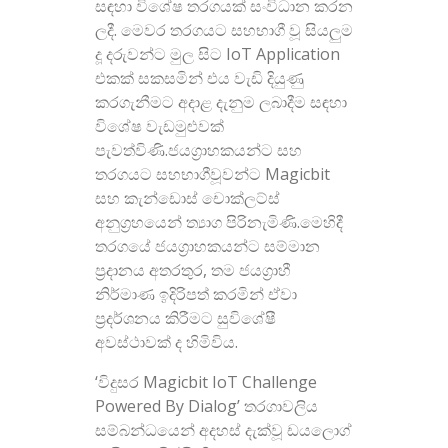
සඳහා විශේෂ තරගයක් සංවිධාන කරන
ලදී. මෙවර තරගයට සහභාගී වූ සියලුම
දූ දරුවන්ට මුල සිට IoT Application
එකක් සකසමින් එය වැඩි දියුණු
කරගැනීමට අදාළ දැනුම ලබාදීම සඳහා
විශේෂ වැඩමුළුවක්
පැවත්විණි.ජයග්‍රාහකයන්ට සහ
තරගයට සහභාගීවූවන්ට Magicbit
සහ කැන්ඩොස් චොක්ලට්ස්
අනුග්‍රහයෙන් ත්‍යාග පිරිනැමිණි.මෙහිදී
තරගයේ ජයග්‍රාහකයන්ට සම්මාන
ප්‍රදානය අතරතුර, තම ජයග්‍රාහී
නිර්මාණ ඉදිරිපත් කරමින් ඒවා
ප්‍රදර්ශනය කිරීමට සුවිශේෂී
අවස්ථාවක් ද හිමිවිය.
‘විදුසර Magicbit IoT Challenge
Powered By Dialog’ තරගාවලිය
සම්බන්ධයෙන් අදහස් දැක්වූ ඩයලොග්